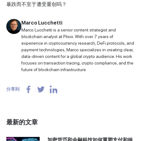
暴跌而不至于遭受重创吗？
Marco Lucchetti
Marco Lucchetti is a senior content strategist and
blockchain analyst at Plisio. With over 7 years of
experience in cryptocurrency research, DeFi protocols, and
payment technologies, Marco specializes in creating clear,
data-driven content for a global crypto audience. His work
focuses on transaction tracing, crypto compliance, and the
future of blockchain infrastructure.
分享到
最新的文章
加密货币和金融科技如何重塑支付和娱