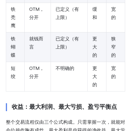
铁
OTM，
已定义（有
缓
宽
秃
分开
上限）
和
的
鹰
铁
就钱而
已定义（有
更
狭
蝴
言
上限）
大
窄
蝶
的
的
短
OTM，
不明确的
更
宽
绞
分开
大
的
的
收益：最大利润、最大亏损、盈亏平衡点
整个交易流程仅由三个公式构成。只需掌握一次，就能对
仓位操作胸有成竹。最大盈利是你获得的净收益。最大亏