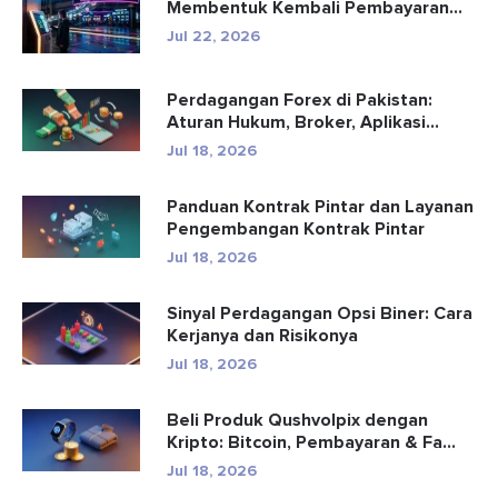
Membentuk Kembali Pembayaran
dan Hibu...
Jul 22, 2026
Perdagangan Forex di Pakistan:
Aturan Hukum, Broker, Aplikasi
Perd...
Jul 18, 2026
Panduan Kontrak Pintar dan Layanan
Pengembangan Kontrak Pintar
Jul 18, 2026
Sinyal Perdagangan Opsi Biner: Cara
Kerjanya dan Risikonya
Jul 18, 2026
Beli Produk Qushvolpix dengan
Kripto: Bitcoin, Pembayaran & Fa...
Jul 18, 2026