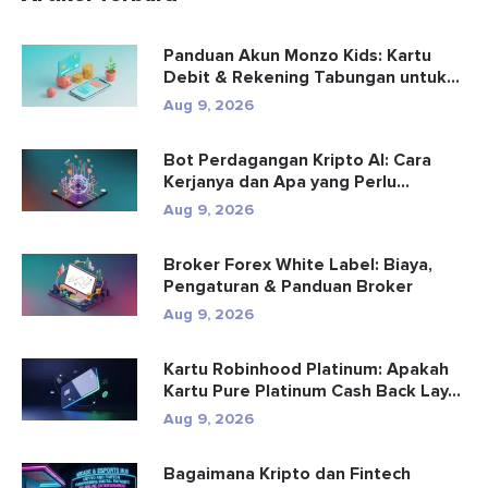
Panduan Akun Monzo Kids: Kartu
Debit & Rekening Tabungan untuk...
Aug 9, 2026
Bot Perdagangan Kripto AI: Cara
Kerjanya dan Apa yang Perlu
Diketa...
Aug 9, 2026
Broker Forex White Label: Biaya,
Pengaturan & Panduan Broker
Aug 9, 2026
Kartu Robinhood Platinum: Apakah
Kartu Pure Platinum Cash Back Lay...
Aug 9, 2026
Bagaimana Kripto dan Fintech