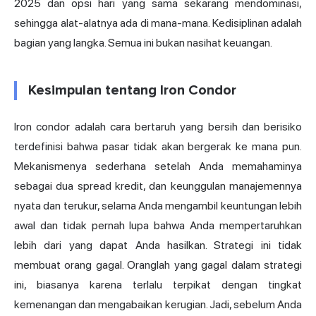
2025
dan opsi hari yang sama sekarang mendominasi,
sehingga alat-alatnya ada di mana-mana. Kedisiplinan adalah
bagian yang langka. Semua ini bukan nasihat keuangan.
Kesimpulan tentang Iron Condor
Iron condor adalah cara bertaruh yang bersih dan berisiko
terdefinisi bahwa pasar tidak akan bergerak ke mana pun.
Mekanismenya sederhana setelah Anda memahaminya
sebagai dua spread kredit, dan keunggulan manajemennya
nyata dan terukur, selama Anda mengambil keuntungan lebih
awal dan tidak pernah lupa bahwa Anda mempertaruhkan
lebih dari yang dapat Anda hasilkan. Strategi ini tidak
membuat orang gagal. Oranglah yang gagal dalam strategi
ini, biasanya karena terlalu terpikat dengan tingkat
kemenangan dan mengabaikan kerugian. Jadi, sebelum Anda