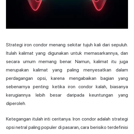
Strategi iron condor menang sekitar tujuh kali dari sepuluh.
Itulah kalimat yang digunakan untuk memasarkannya, dan
secara umum memang benar. Namun, kalimat itu juga
merupakan kalimat yang paling menyesatkan dalam
perdagangan opsi, karena mengabaikan bagian yang
sebenarnya penting: ketika iron condor kalah, biasanya
kerugiannya lebih besar daripada keuntungan yang
diperoleh.
Ketegangan itulah inti ceritanya. Iron condor adalah strategi
opsi netral paling populer di pasaran, cara berisiko terdefinisi