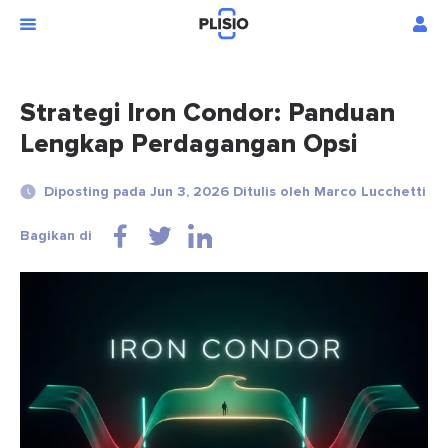
Strategi Iron Condor: Panduan
Lengkap Perdagangan Opsi
Diposting pada Jun 3, 2026 Ditulis oleh Marco Lucchetti
Bagikan di