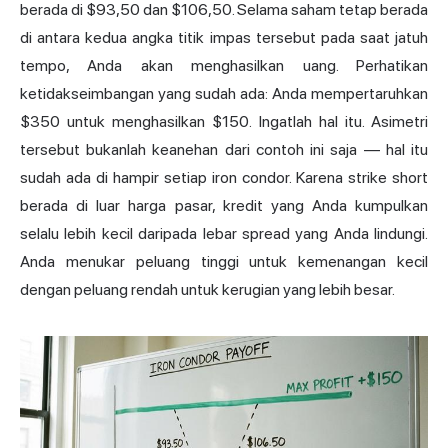
berada di $93,50 dan $106,50. Selama saham tetap berada
di antara kedua angka titik impas tersebut pada saat jatuh
tempo, Anda akan menghasilkan uang. Perhatikan
ketidakseimbangan yang sudah ada: Anda mempertaruhkan
$350 untuk menghasilkan $150. Ingatlah hal itu. Asimetri
tersebut bukanlah keanehan dari contoh ini saja — hal itu
sudah ada di hampir setiap iron condor. Karena strike short
berada di luar harga pasar, kredit yang Anda kumpulkan
selalu lebih kecil daripada lebar spread yang Anda lindungi.
Anda menukar peluang tinggi untuk kemenangan kecil
dengan peluang rendah untuk kerugian yang lebih besar.