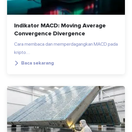
Indikator MACD: Moving Average
Convergence Divergence
Cara membaca dan memperdagangkan MACD pada
kripto.…
Baca sekarang