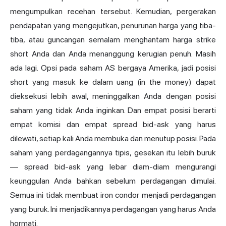
mengumpulkan recehan tersebut. Kemudian, pergerakan
pendapatan yang mengejutkan, penurunan harga yang tiba-
tiba, atau guncangan semalam menghantam harga strike
short Anda dan Anda menanggung kerugian penuh. Masih
ada lagi. Opsi pada saham AS bergaya Amerika, jadi posisi
short yang masuk ke dalam uang (in the money) dapat
dieksekusi lebih awal, meninggalkan Anda dengan posisi
saham yang tidak Anda inginkan. Dan empat posisi berarti
empat komisi dan empat spread bid-ask yang harus
dilewati, setiap kali Anda membuka dan menutup posisi. Pada
saham yang perdagangannya tipis, gesekan itu lebih buruk
— spread bid-ask yang lebar diam-diam mengurangi
keunggulan Anda bahkan sebelum perdagangan dimulai.
Semua ini tidak membuat iron condor menjadi perdagangan
yang buruk. Ini menjadikannya perdagangan yang harus Anda
hormati.