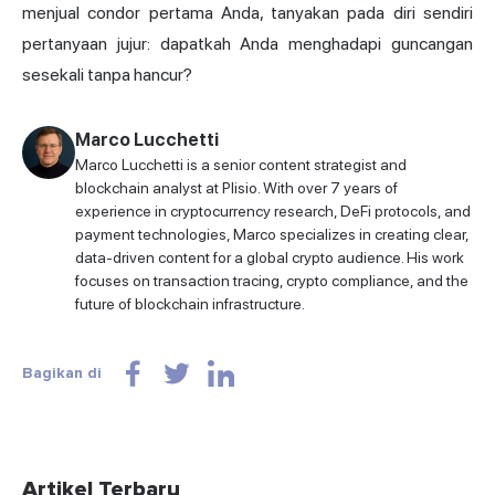
menjual condor pertama Anda, tanyakan pada diri sendiri
pertanyaan jujur: dapatkah Anda menghadapi guncangan
sesekali tanpa hancur?
Marco Lucchetti
Marco Lucchetti is a senior content strategist and
blockchain analyst at Plisio. With over 7 years of
experience in cryptocurrency research, DeFi protocols, and
payment technologies, Marco specializes in creating clear,
data-driven content for a global crypto audience. His work
focuses on transaction tracing, crypto compliance, and the
future of blockchain infrastructure.
Bagikan di
Artikel Terbaru