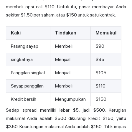
membeli opsi call $110. Untuk itu, pasar membayar Anda
sekitar $1,50 per saham, atau $150 untuk satu kontrak.
Kaki
Tindakan
Memukul
Pasang sayap
Membeli
$90
singkatnya
Menjual
$95
Panggilan singkat
Menjual
$105
Sayap panggilan
Membeli
$110
Kredit bersih
Mengumpulkan
$150
Setiap spread memiliki lebar $5, jadi $500. Kerugian
maksimal Anda adalah $500 dikurangi kredit $150, yaitu
$350. Keuntungan maksimal Anda adalah $150. Titik impas