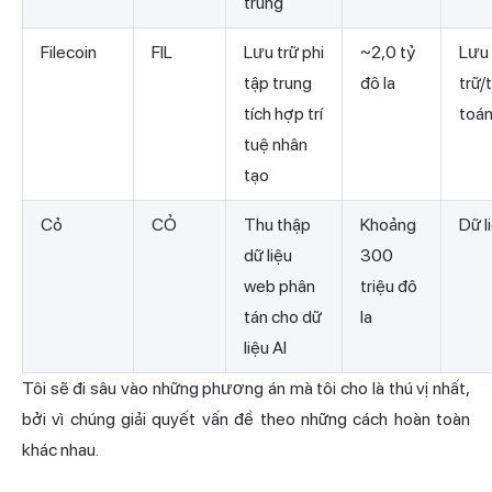
trung
Filecoin
FIL
Lưu trữ phi
~2,0 tỷ
Lưu
tập trung
đô la
trữ/
tích hợp trí
toá
tuệ nhân
tạo
Cỏ
CỎ
Thu thập
Khoảng
Dữ l
dữ liệu
300
web phân
triệu đô
tán cho dữ
la
liệu AI
Tôi sẽ đi sâu vào những phương án mà tôi cho là thú vị nhất,
bởi vì chúng giải quyết vấn đề theo những cách hoàn toàn
khác nhau.