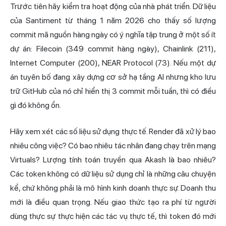
Trước tiên hãy kiểm tra hoạt động của nhà phát triển. Dữ liệu
của Santiment từ tháng 1 năm 2026 cho thấy số lượng
commit mã nguồn hàng ngày có ý nghĩa tập trung ở một số ít
dự án: Filecoin (349 commit hàng ngày), Chainlink (211),
Internet Computer (200), NEAR Protocol (73). Nếu một dự
án tuyên bố đang xây dựng cơ sở hạ tầng AI nhưng kho lưu
trữ GitHub của nó chỉ hiển thị 3 commit mỗi tuần, thì có điều
gì đó không ổn.
Hãy xem xét các số liệu sử dụng thực tế. Render đã xử lý bao
nhiêu công việc? Có bao nhiêu tác nhân đang chạy trên mạng
Virtuals? Lượng tính toán truyền qua
Akash
là bao nhiêu?
Các token không có dữ liệu sử dụng chỉ là những câu chuyện
kể, chứ không phải là mô hình kinh doanh thực sự. Doanh thu
mới là điều quan trọng. Nếu giao thức tạo ra phí từ người
dùng thực sự thực hiện các tác vụ thực tế, thì token đó mới