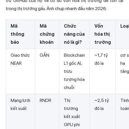
trữ GitHub của họ và có đủ vốn hóa thị trường để tồn tại
trong thị trường gấu. Ảnh chụp nhanh đầu năm 2026:
Mã
Mã
Chức
Vốn
Loạ
thông
chứng
năng của
hóa thị
báo
khoán
nó là gì?
trường
Giao thức
GẦN
Blockchain
~1,7 tỷ
cơ 
NEAR
L1 gốc AI,
đô la
hạ
trừu
tầng
tượng hóa
chuỗi
Mạng lưới
RNDR
Thị
~2,5 tỷ
Tính
kết xuất
trường
đô la
toá
kết xuất
GPU phi