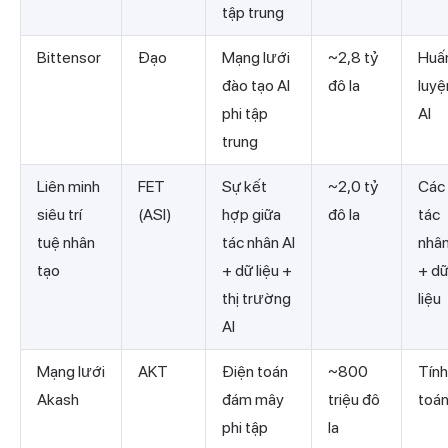
tập trung
Bittensor
Đạo
Mạng lưới
~2,8 tỷ
Huấ
đào tạo AI
đô la
luyệ
phi tập
AI
trung
Liên minh
FET
Sự kết
~2,0 tỷ
Các
siêu trí
(ASI)
hợp giữa
đô la
tác
tuệ nhân
tác nhân AI
nhân
tạo
+ dữ liệu +
+ d
thị trường
liệu
AI
Mạng lưới
AKT
Điện toán
~800
Tính
Akash
đám mây
triệu đô
toá
phi tập
la