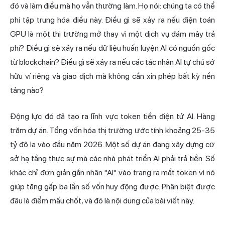
đó và làm điều mà họ vẫn thường làm. Họ nói: chúng ta có thể
phi tập trung
hóa điều này. Điều gì sẽ xảy ra nếu điện toán
GPU là một thị trường mở thay vì một dịch vụ đám mây trả
phí? Điều gì sẽ xảy ra nếu dữ liệu huấn luyện AI có nguồn gốc
từ blockchain? Điều gì sẽ xảy ra nếu các tác nhân AI tự chủ sở
hữu ví riêng và giao dịch mà không cần xin phép bất kỳ nền
tảng nào?
Động lực đó đã tạo ra lĩnh vực token tiền điện tử AI. Hàng
trăm dự án. Tổng vốn hóa thị trường ước tính khoảng 25-35
tỷ đô la vào đầu năm 2026. Một số dự án đang xây dựng cơ
sở hạ tầng thực sự mà các nhà phát triển AI phải trả tiền. Số
khác chỉ đơn giản gắn nhãn "AI" vào trang ra mắt token vì nó
giúp tăng gấp ba lần số vốn huy động được. Phân biệt được
đâu là điểm mấu chốt, và đó là nội dung của bài viết này.