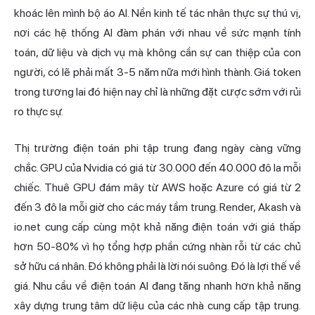
khoác lên mình bộ áo AI. Nền kinh tế tác nhân thực sự thú vị,
nơi các hệ thống AI đàm phán với nhau về sức mạnh tính
toán, dữ liệu và dịch vụ mà không cần sự can thiệp của con
người, có lẽ phải mất 3-5 năm nữa mới hình thành. Giá token
trong tương lai đó hiện nay chỉ là những đặt cược sớm với rủi
ro thực sự.
Thị trường điện toán phi tập trung đang ngày càng vững
chắc. GPU của Nvidia có giá từ 30.000 đến 40.000 đô la mỗi
chiếc. Thuê GPU đám mây từ AWS hoặc Azure có giá từ 2
đến 3 đô la mỗi giờ cho các máy tầm trung. Render, Akash và
io.net cung cấp cùng một khả năng điện toán với giá thấp
hơn 50-80% vì họ tổng hợp phần cứng nhàn rỗi từ các chủ
sở hữu cá nhân. Đó không phải là lời nói suông. Đó là lợi thế về
giá. Nhu cầu về điện toán AI đang tăng nhanh hơn khả năng
xây dựng trung tâm dữ liệu của các nhà cung cấp tập trung.