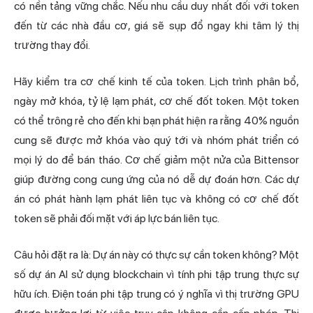
có nền tảng vững chắc. Nếu nhu cầu duy nhất đối với token
đến từ các nhà đầu cơ, giá sẽ sụp đổ ngay khi tâm lý thị
trường thay đổi.
Hãy kiểm tra cơ chế kinh tế của token. Lịch trình phân bổ,
ngày mở khóa, tỷ lệ lạm phát, cơ chế đốt token. Một token
có thể trông rẻ cho đến khi bạn phát hiện ra rằng 40% nguồn
cung sẽ được mở khóa vào quý tới và nhóm phát triển có
mọi lý do để bán tháo. Cơ chế giảm một nửa của Bittensor
giúp đường cong cung ứng của nó dễ dự đoán hơn. Các dự
án có phát hành lạm phát liên tục và không có cơ chế đốt
token sẽ phải đối mặt với áp lực bán liên tục.
Câu hỏi đặt ra là: Dự án này có thực sự cần token không? Một
số dự án AI sử dụng blockchain vì tính phi tập trung thực sự
hữu ích. Điện toán phi tập trung có ý nghĩa vì thị trường GPU