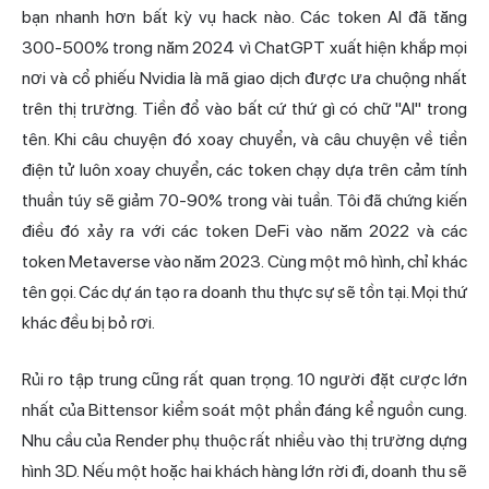
bạn nhanh hơn bất kỳ vụ hack nào. Các token AI đã tăng
300-500% trong năm 2024 vì ChatGPT xuất hiện khắp mọi
nơi và
cổ phiếu
Nvidia là mã giao dịch được ưa chuộng nhất
trên thị trường. Tiền đổ vào bất cứ thứ gì có chữ "AI" trong
tên. Khi câu chuyện đó xoay chuyển, và câu chuyện về tiền
điện tử luôn xoay chuyển, các token chạy dựa trên cảm tính
thuần túy sẽ giảm 70-90% trong vài tuần. Tôi đã chứng kiến
điều đó xảy ra với các token DeFi vào năm 2022 và các
token Metaverse vào năm 2023. Cùng một mô hình, chỉ khác
tên gọi. Các dự án tạo ra doanh thu thực sự sẽ tồn tại. Mọi thứ
khác đều bị bỏ rơi.
Rủi ro tập trung cũng rất quan trọng. 10 người đặt cược lớn
nhất của Bittensor kiểm soát một phần đáng kể nguồn cung.
Nhu cầu của Render phụ thuộc rất nhiều vào thị trường dựng
hình 3D. Nếu một hoặc hai khách hàng lớn rời đi, doanh thu sẽ