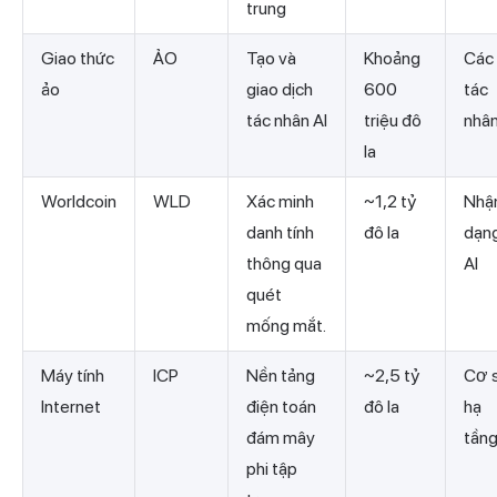
trung
Giao thức
ẢO
Tạo và
Khoảng
Các
ảo
giao dịch
600
tác
tác nhân AI
triệu đô
nhân
la
Worldcoin
WLD
Xác minh
~1,2 tỷ
Nhậ
danh tính
đô la
dạn
thông qua
AI
quét
mống mắt.
Máy tính
ICP
Nền tảng
~2,5 tỷ
Cơ 
Internet
điện toán
đô la
hạ
đám mây
tần
phi tập