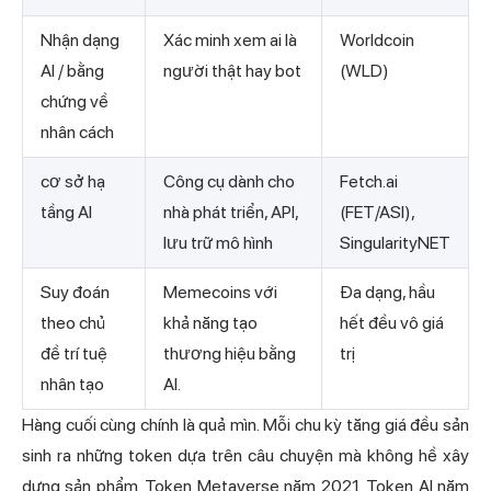
Nhận dạng
Xác minh xem ai là
Worldcoin
AI / bằng
người thật hay bot
(WLD)
chứng về
nhân cách
cơ sở hạ
Công cụ dành cho
Fetch.ai
tầng AI
nhà phát triển, API,
(FET/ASI),
lưu trữ mô hình
SingularityNET
Suy đoán
Memecoins với
Đa dạng, hầu
theo chủ
khả năng tạo
hết đều vô giá
đề trí tuệ
thương hiệu bằng
trị
nhân tạo
AI.
Hàng cuối cùng chính là quả mìn. Mỗi chu kỳ tăng giá đều sản
sinh ra những token dựa trên câu chuyện mà không hề xây
dựng sản phẩm. Token Metaverse năm 2021. Token AI năm