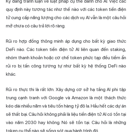
Kỳ đang tranh luận về luật pháp cụ thể dành cho AI. Việc các
quy định này tương tác như thế nào với các token tiền điện
tử cung cấp năng lượng cho các dịch vụ AI vẫn là một câu hỏi
mở chưa có câu trả lời rõ ràng.
Rủi ro hợp đồng thông minh áp dụng cho bất kỳ giao thức
DeFi nào. Các token tiền điện tử AI liên quan đến staking,
nhóm thanh khoản hoặc cơ chế token phức tạp đều tiềm ẩn
rủi ro bị tấn công tương tự như bất kỳ hệ thống DeFi nào
khác.
Rủi ro thực thi là rất lớn. Xây dựng cơ sở hạ tầng AI phi tập
trung cạnh tranh với Google và Amazon là một thách thức
kéo dài nhiều năm và tiêu tốn hàng tỷ đô la. Hầu hết các dự án
sẽ thất bại. Câu hỏi không phải là liệu tiền điện tử AI có tồn tại
vào năm 2030 hay không. Nó sẽ tồn tại. Câu hỏi là những
token cụ thể nào sẽ sống sót qua hành trình đó.