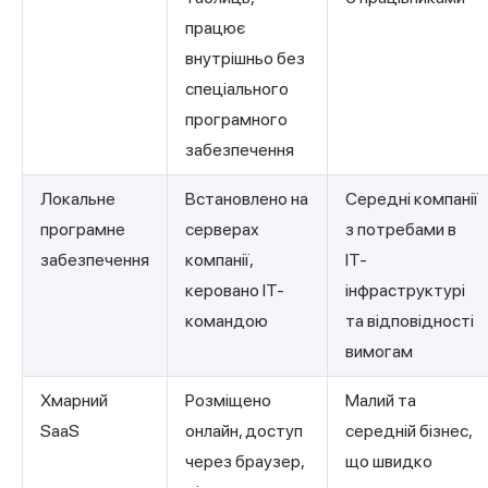
працює
внутрішньо без
спеціального
програмного
забезпечення
Локальне
Встановлено на
Середні компанії
програмне
серверах
з потребами в
забезпечення
компанії,
ІТ-
керовано ІТ-
інфраструктурі
командою
та відповідності
вимогам
Хмарний
Розміщено
Малий та
SaaS
онлайн, доступ
середній бізнес,
через браузер,
що швидко