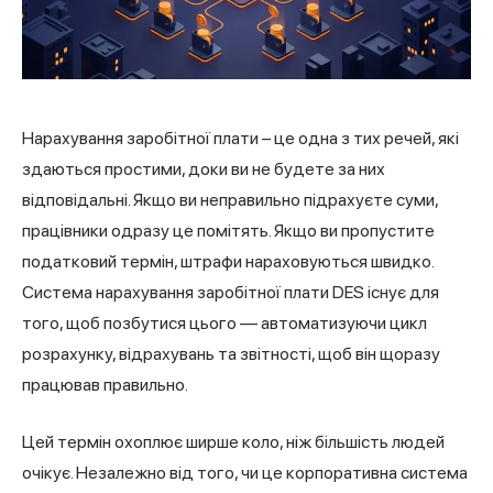
Нарахування заробітної плати – це одна з тих речей, які
здаються простими, доки ви не будете за них
відповідальні. Якщо ви неправильно підрахуєте суми,
працівники одразу це помітять. Якщо ви пропустите
податковий термін, штрафи нараховуються швидко.
Система нарахування заробітної плати DES існує для
того, щоб позбутися цього — автоматизуючи цикл
розрахунку, відрахувань та звітності, щоб він щоразу
працював правильно.
Цей термін охоплює ширше коло, ніж більшість людей
очікує. Незалежно від того, чи це корпоративна система