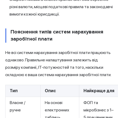
різні валюти, місцеві податкові правила та законодавчі
вимоги кожної юрисдикції.
Пояснення типів систем нарахування
заробітної плати
Не всі системи нарахування заробітної плати працюють
однаково. Правильне налаштування залежить від
розміру компанії, ІТ-потужностей та того, наскільки
складною є ваша система нарахування заробітної плати.
Тип
Опис
Найкраще для
Власне /
На основі
ФОП та
ручне
електронних
мікробізнес з 1–
таблиць,
5 працівниками