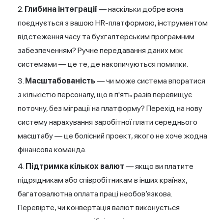
Глибина інтеграції
— наскільки добре вона
поєднується з вашою HR-платформою, інструментом
відстеження часу та бухгалтерським програмним
забезпеченням? Ручне передавання даних між
системами — це те, де накопичуються помилки.
Масштабованість
— чи може система впоратися
з кількістю персоналу, що в п'ять разів перевищує
поточну, без міграції на платформу? Перехід на нову
систему нарахування заробітної плати середнього
масштабу — це болісний проект, якого не хоче жодна
фінансова команда.
Підтримка кількох валют
— якщо ви платите
підрядникам або співробітникам в інших країнах,
багатовалютна оплата праці необов’язкова.
Перевірте, чи конвертація валют виконується