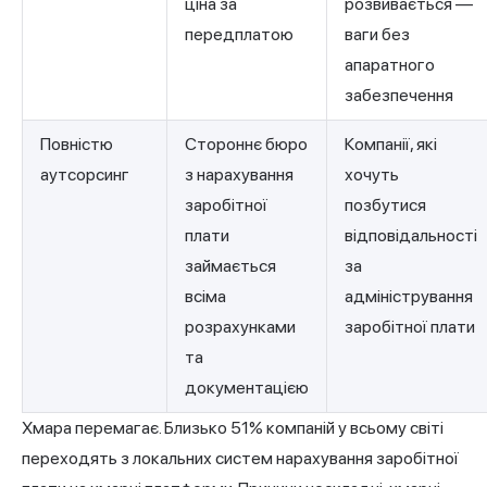
ціна за
розвивається —
передплатою
ваги без
апаратного
забезпечення
Повністю
Стороннє бюро
Компанії, які
аутсорсинг
з нарахування
хочуть
заробітної
позбутися
плати
відповідальності
займається
за
всіма
адміністрування
розрахунками
заробітної плати
та
документацією
Хмара перемагає. Близько 51% компаній у всьому світі
переходять з локальних систем нарахування заробітної