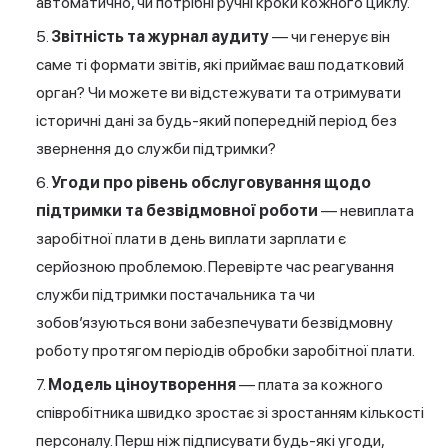
автоматично, чи потрібні ручні кроки кожного циклу.
Звітність та журнал аудиту
— чи генерує він
саме ті формати звітів, які приймає ваш податковий
орган? Чи можете ви відстежувати та отримувати
історичні дані за будь-який попередній період без
звернення до служби підтримки?
Угоди про рівень обслуговування щодо
підтримки та безвідмовної роботи
— невиплата
заробітної плати в день виплати зарплати є
серйозною проблемою. Перевірте час реагування
служби підтримки постачальника та чи
зобов’язуються вони забезпечувати безвідмовну
роботу протягом періодів обробки заробітної плати.
Модель ціноутворення
— плата за кожного
співробітника швидко зростає зі зростанням кількості
персоналу. Перш ніж підписувати будь-які угоди,