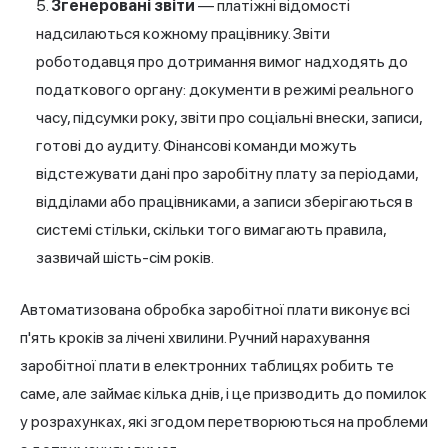
Згенеровані звіти
— платіжні відомості
надсилаються кожному працівнику. Звіти
роботодавця про дотримання вимог надходять до
податкового органу: документи в режимі реального
часу, підсумки року, звіти про соціальні внески, записи,
готові до аудиту. Фінансові команди можуть
відстежувати дані про заробітну плату за періодами,
відділами або працівниками, а записи зберігаються в
системі стільки, скільки того вимагають правила,
зазвичай шість-сім років.
Автоматизована обробка заробітної плати виконує всі
п'ять кроків за лічені хвилини. Ручний нарахування
заробітної плати в електронних таблицях робить те
саме, але займає кілька днів, і це призводить до помилок
у розрахунках, які згодом перетворюються на проблеми