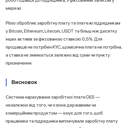
роботодавця до підрядника, з фіксованим записом у
мережі.
Plisio
обробляє заробітну плату та платежі підрядникам
у Bitcoin, Ethereum, Litecoin, USDT та більш ніж десятку
інших активів за фіксованою ставкою 0,5%. Для
продавців не потрібен KYC, щомісячна плата не потрібна,
а ставка не змінюється залежно від суми чи пункту
призначення.
Висновок
Система нарахування заробітної плати DES —
незалежно від того, чи є вона державним чи
комерційним продуктом — існує для того, щоб
працівники та підрядники виплачували заробітну плату