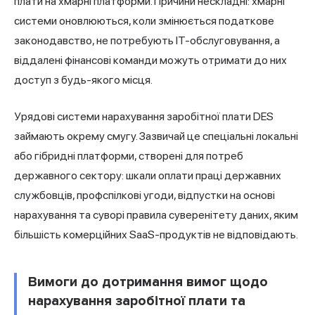
плати на хмарні платформи. Причини нескладні: хмарні
системи оновлюються, коли змінюється податкове
законодавство, не потребують ІТ-обслуговування, а
віддалені фінансові команди можуть отримати до них
доступ з будь-якого місця.
Урядові системи нарахування заробітної плати DES
займають окрему смугу. Зазвичай це спеціальні локальні
або гібридні платформи, створені для потреб
державного сектору: шкали оплати праці державних
службовців, профспілкові угоди, відпустки на основі
нарахування та суворі правила суверенітету даних, яким
більшість комерційних SaaS-продуктів не відповідають.
Вимоги до дотримання вимог щодо
нарахування заробітної плати та