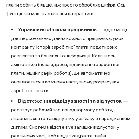
плати робить більше, ніж просто обробляє цифри. Ось
функції, які мають значення на практиці:
Управління обліком працівників
— одне місце
для персональних даних кожного працівника, умов
контракту, історії заробітної плати, податкових
реквізитів та банківської інформації. Коли щось
змінюється (нова адреса, підвищення заробітної
плати, інший графік роботи), це автоматично
оновлюється в кожному наступному розрахунку
заробітної плати.
Відстеження відвідуваності та відпусток
—
реєструє робочий час, понаднормову роботу,
лікарняні, свята та відпустку у зв'язку з народженням
дитини. Система відстежує залишки відпусток у
реальному часі, щоб відділ кадрів та лінійні