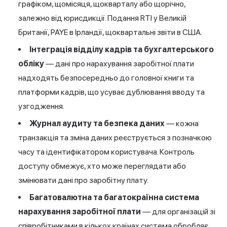
графіком, щомісяця, щокварталу або щорічно,
залежно від юрисдикції. Подання RTI у Великій
Британії, PAYE в Ірландії, щоквартальні звіти в США.
Інтеграція відділу кадрів та бухгалтерського
обліку
— дані про нарахування заробітної плати
надходять безпосередньо до головної книги та
платформи кадрів, що усуває дублювання вводу та
узгодження.
Журнал аудиту та безпека даних
— кожна
транзакція та зміна даних реєструється з позначкою
часу та ідентифікатором користувача. Контроль
доступу обмежує, хто може переглядати або
змінювати дані про заробітну плату.
Багатовалютна та багатокраїнна система
нарахування заробітної плати
— для організацій зі
співробітниками в кількох країнах система обробляє