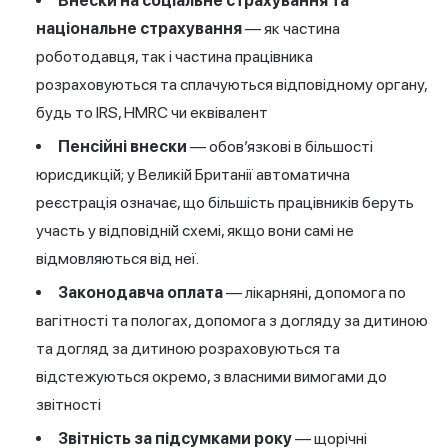
Внески на соціальне страхування та
національне страхування
— як частина
роботодавця, так і частина працівника
розраховуються та сплачуються відповідному органу,
будь то IRS, HMRC чи еквівалент
Пенсійні внески
— обов’язкові в більшості
юрисдикцій; у Великій Британії автоматична
реєстрація означає, що більшість працівників беруть
участь у відповідній схемі, якщо вони самі не
відмовляються від неї.
Законодавча оплата
— лікарняні, допомога по
вагітності та пологах, допомога з догляду за дитиною
та догляд за дитиною розраховуються та
відстежуються окремо, з власними вимогами до
звітності
Звітність за підсумками року
— щорічні