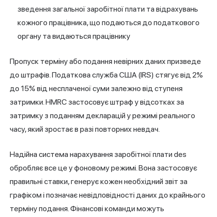
зведення загальної заробітної плати та відрахувань
кожного працівника, що подаються до податкового
органу та видаються працівнику
Пропуск терміну або подання невірних даних призведе
до штрафів. Податкова служба США (IRS) стягує від 2%
до 15% від несплаченої суми залежно від ступеня
затримки. HMRC застосовує штраф у відсотках за
затримку з поданням декларацій у режимі реального
часу, який зростає в разі повторних невдач.
Надійна система нарахування заробітної плати des
обробляє все це у фоновому режимі. Вона застосовує
правильні ставки, генерує кожен необхідний звіт за
графіком і позначає невідповідності даних до крайнього
терміну подання. Фінансові команди можуть