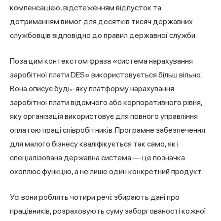
компенсацією, відстеженням відпусток та
дотриманням вимог для десятків тисяч державних
службовців відповідно до правил державної служби.
Поза цим контекстом фраза «система нарахування
заробітної плати DES» використовується більш вільно.
Вона описує будь-яку платформу нарахування
заробітної плати відомчого або корпоративного рівня,
яку організація використовує для повного управління
оплатою праці співробітників. Програмне забезпечення
для малого бізнесу кваліфікується так само, як і
спеціалізована державна система — це позначка
охоплює функцію, а не лише один конкретний продукт.
Усі вони роблять чотири речі: збирають дані про
працівників, розраховують суму заборгованості кожної