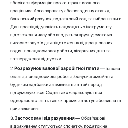
зберігає інформацію про контракт кожного
працівника, його зарплату або погодинну ставку,
банківський рахунок, податковий код та вибрані пільги.
Дані про відвідуваність надходять з інструменту
відстеження часу або вводяться вручну; система
використовує їх для відстеження відпрацьованих
годин, понаднормової роботи, лікарняних днів та
затвердженої відпустки.
Розрахунок валової заробітної плати
— Базова
оплата, понаднормова робота, бонуси, комісійні та
будь-які надбавки за змінність за цей період
підсумовуються. Сюди також враховуються
одноразові статті, такі як премія за вступ або виплата
при звільненні.
Застосовані відрахування
— Обов’язкові
відрахування стягуються спочатку: податок на