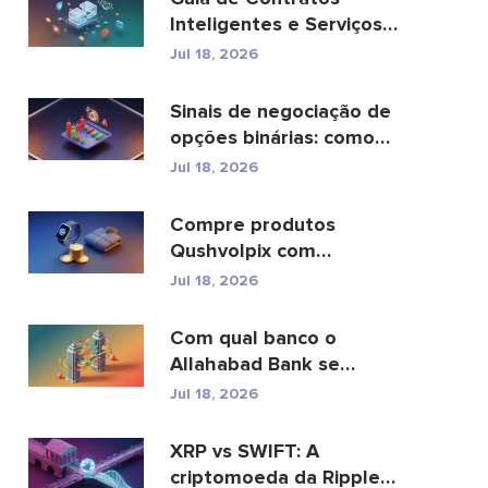
Inteligentes e Serviços
de Desenvolvimento de
Jul 18, 2026
C...
Sinais de negociação de
opções binárias: como
funcionam e os ...
Jul 18, 2026
Compre produtos
Qushvolpix com
criptomoedas: Bitcoin,
Jul 18, 2026
pagamentos e...
Com qual banco o
Allahabad Bank se
fundiu? Leia a matéria
Jul 18, 2026
complet...
XRP vs SWIFT: A
criptomoeda da Ripple