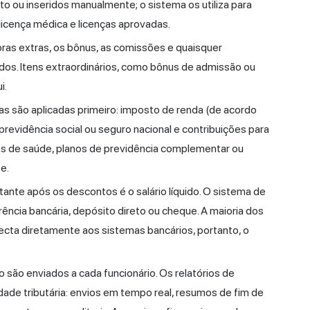
o ou inseridos manualmente; o sistema os utiliza para
 licença médica e licenças aprovadas.
oras extras, os bônus, as comissões e quaisquer
dos. Itens extraordinários, como bônus de admissão ou
i.
s são aplicadas primeiro: imposto de renda (de acordo
 previdência social ou seguro nacional e contribuições para
os de saúde, planos de previdência complementar ou
e.
ante após os descontos é o salário líquido. O sistema de
ncia bancária, depósito direto ou cheque. A maioria dos
ta diretamente aos sistemas bancários, portanto, o
ão enviados a cada funcionário. Os relatórios de
de tributária: envios em tempo real, resumos de fim de