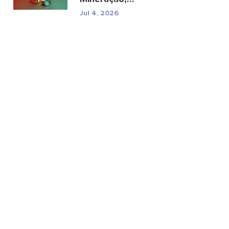
especificações e riscos
Jul 4, 2026
reg...