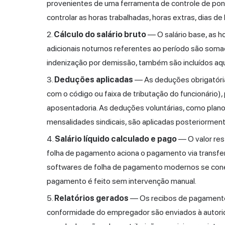
provenientes de uma ferramenta de controle de pont
controlar as horas trabalhadas, horas extras, dias de
Cálculo do salário bruto
— O salário base, as h
adicionais noturnos referentes ao período são soma
indenização por demissão, também são incluídos aqu
Deduções aplicadas
— As deduções obrigatória
com o código ou faixa de tributação do funcionário),
aposentadoria. As deduções voluntárias, como plan
mensalidades sindicais, são aplicadas posteriorment
Salário líquido calculado e pago
— O valor rest
folha de pagamento aciona o pagamento via transferê
softwares de folha de pagamento modernos se conec
pagamento é feito sem intervenção manual.
Relatórios gerados
— Os recibos de pagamento s
conformidade do empregador são enviados à autorida