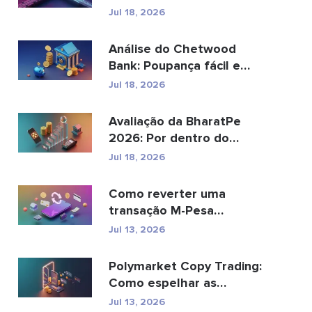
pode substituir os
Jul 18, 2026
pagamento...
Análise do Chetwood
Bank: Poupança fácil e
serviços bancários...
Jul 18, 2026
Avaliação da BharatPe
2026: Por dentro do
unicórnio fintech de ...
Jul 18, 2026
Como reverter uma
transação M-Pesa
enviada por engano
Jul 13, 2026
Polymarket Copy Trading:
Como espelhar as
principais carteiras com...
Jul 13, 2026