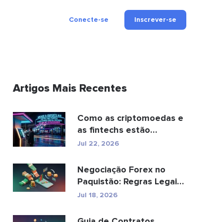
Conecte-se
Inscrever-se
Artigos Mais Recentes
Como as criptomoedas e
as fintechs estão
transformando os
Jul 22, 2026
pagamen...
Negociação Forex no
Paquistão: Regras Legais,
Corretoras, Aplic...
Jul 18, 2026
Guia de Contratos