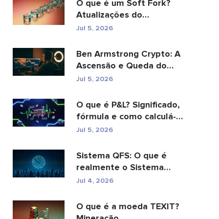
O que é um Soft Fork?
Atualizações do
Blockchain explicadas
Jul 5, 2026
Ben Armstrong Crypto: A
Ascensão e Queda do
BitBoy
Jul 5, 2026
O que é P&L? Significado,
fórmula e como calculá-
lo.
Jul 5, 2026
Sistema QFS: O que é
realmente o Sistema
Financeiro Quântico (20...
Jul 4, 2026
O que é a moeda TEXIT?
Mineração,