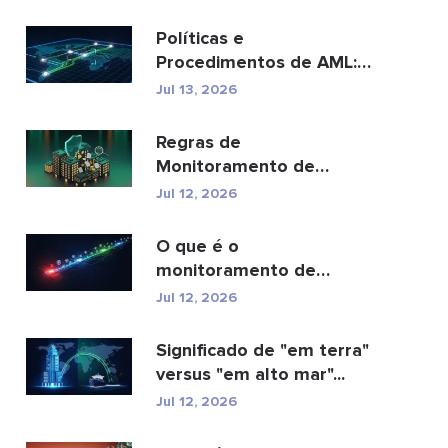
Políticas e
Procedimentos de AML:
Um Guia Completo de
Jul 13, 2026
Conformidade
Regras de
Monitoramento de
Transações AML: Como
Jul 12, 2026
Elas Detectam Cr...
O que é o
monitoramento de
transações AML e como
Jul 12, 2026
ele funciona?
Significado de "em terra"
versus "em alto mar"...
Jul 12, 2026