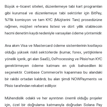
Büyük e-ticaret siteleri, düzenlemeye tabi kart programları
gibi kurumsal ve düzenlemeye tabi sektörler için BitPay,
%1'lik komisyon ve tam KYC (Müşterini Tanı) prosedürüne
rağmen, müşteri referans listesi ve dört yıllık stablecoin
hacmi denetim kaydı nedeniyle varsayılan ödeme yöntemidir.
Ana akım Visa ve Mastercard ödeme sistemlerinin kısıtlayıcı
olduğu yüksek riskli sektörlerde (kumar, forex, yetişkinlere
yönelik içerik, gri alan SaaS), 0xProcessing ve Plisio'nun KYC
gerektirmeyen ödeme katmanı en çok bahsedilen iki
seçenektir. Coinbase Commerce'in kapanması bu alandaki
bir rakibi ortadan kaldırdı; bu alan şimdi NOWPayments ve
Plisio tarafından rekabet ediliyor.
Mühendislik odaklı ve her ayrıntının önemli olduğu projeler
için, özel bir doğrulama katmanıyla doğrudan Solana Pay