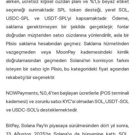
alırken, ücretsiz kişisel cüzdan planı ve %1,5 beyaz etiket
seçeneği sunmaktadır. SPL token desteği, yerel SOL,
USDC-SPL ve USDT-SPL'yi kapsamaktadır. Ödeme,
saklama gerektirmeyen bir şekilde gerçekleşir; fonlar
doğrudan müşteriden satıcı cüzdanına yönlendirilir, asla bir
Plisio saklama hesabından geçmez. Saklama hizmetinden
vazgeçmeden veya MoonPay kademesindeki kimlik
doğrulamasından geçmeden Solana'nın komisyon farkını
isteyen bir satıcı için Plisio, bu kategorideki fiyat açısından
rekabetçi bir seçenektir.
NOWPayments, %0,4'ten başlayan ücretlerle (POS terminali
kademesi) ve zorunlu satıcı KYC'si olmadan SOL, USDT-SOL
ve USDC-SOL'ü desteklemektedir.
BitPay, Solana Pay'in piyasaya sürülmesinden dört yıl sonra,
13 Ağustos 2025'te Solana'yı da bünyesine kattı. SOL,