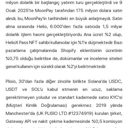
milyon dolarlık bir başlangıç yatırım turu gerçekleştirdi ve 9
Ocak 2025'te MoonPay tarafından 175 milyon dolara satın
alındı; bu, MoonPay'in tarihindeki en büyük anlaşmaydı. Satın
alma sırasında Helio, 6.000'den fazla satıcıda 1,5 milyar
dolarlık işlem hacmi gerçekleştiriyordu. Ana ücret %2 olup,
HelioX Pass NFT sahibi kullanıcılar için %1'e düşmektedir. Bazı
pazarlama çalışmalarında Shopify eklentisinin ücretinin
%0,75 olduğu belirtilse de, dokümanlar ve inceleme siteleri
genel kullanım için sürekli olarak %2'yi belirtmektedir.
Plisio, 30'dan fazla diğer zincirle birlikte Solana'da USDC,
USDT ve SOL'ü kabul etmenin en ucuz, saklama
gerektirmeyen yoludur ve standart kademede satıcı KYC'si
(Müşteri Kimlik Doğrulaması) gerekmez. 2019 yılında
Manchester'da (UK PLISIO LTD #12374919) kurulan şirket,
Gateway API ve nakit çekme kademesinde %0,5 komisyon