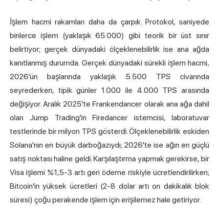
İşlem hacmi rakamları daha da çarpık. Protokol, saniyede
binlerce işlem (yaklaşık 65.000) gibi teorik bir üst sınır
belirtiyor; gerçek dünyadaki ölçeklenebilirlik ise ana ağda
kanıtlanmış durumda. Gerçek dünyadaki sürekli işlem hacmi,
2026'ün başlarında yaklaşık 5.500 TPS civarında
seyrederken, tipik günler 1.000 ile 4.000 TPS arasında
değişiyor. Aralık 2025'te Frankendancer olarak ana ağa dahil
olan Jump Trading'in Firedancer istemcisi, laboratuvar
testlerinde bir milyon TPS gösterdi. Ölçeklenebilirlik eskiden
Solana'nın en büyük darboğazıydı; 2026'te ise ağın en güçlü
satış noktası haline geldi. Karşılaştırma yapmak gerekirse, bir
Visa işlemi %1,5-3 artı geri ödeme riskiyle ücretlendirilirken;
Bitcoin'in yüksek ücretleri (2-8 dolar artı on dakikalık blok
süresi) çoğu perakende işlem için erişilemez hale getiriyor.