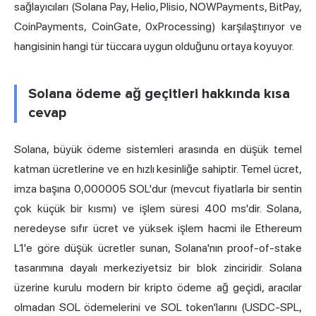
sağlayıcıları (Solana Pay, Helio, Plisio, NOWPayments, BitPay,
CoinPayments, CoinGate, 0xProcessing) karşılaştırıyor ve
hangisinin hangi tür tüccara uygun olduğunu ortaya koyuyor.
Solana ödeme ağ geçitleri hakkında kısa
cevap
Solana, büyük ödeme sistemleri arasında en düşük temel
katman ücretlerine ve en hızlı kesinliğe sahiptir. Temel ücret,
imza başına 0,000005 SOL'dur (mevcut fiyatlarla bir sentin
çok küçük bir kısmı) ve işlem süresi 400 ms'dir. Solana,
neredeyse sıfır ücret ve yüksek işlem hacmi ile Ethereum
L1'e göre düşük ücretler sunan, Solana'nın proof-of-stake
tasarımına dayalı merkeziyetsiz bir blok zinciridir. Solana
üzerine kurulu modern bir kripto ödeme ağ geçidi, aracılar
olmadan SOL ödemelerini ve SOL token'larını (USDC-SPL,