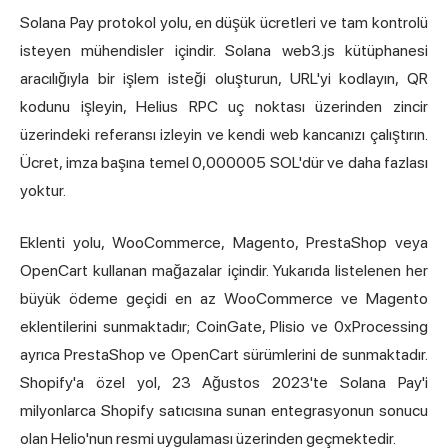
Solana Pay protokol yolu, en düşük ücretleri ve tam kontrolü
isteyen mühendisler içindir. Solana web3.js kütüphanesi
aracılığıyla bir işlem isteği oluşturun, URL'yi kodlayın, QR
kodunu işleyin, Helius RPC uç noktası üzerinden zincir
üzerindeki referansı izleyin ve kendi web kancanızı çalıştırın.
Ücret, imza başına temel 0,000005 SOL'dür ve daha fazlası
yoktur.
Eklenti yolu, WooCommerce, Magento, PrestaShop veya
OpenCart kullanan mağazalar içindir. Yukarıda listelenen her
büyük ödeme geçidi en az WooCommerce ve Magento
eklentilerini sunmaktadır; CoinGate, Plisio ve 0xProcessing
ayrıca PrestaShop ve OpenCart sürümlerini de sunmaktadır.
Shopify'a özel yol, 23 Ağustos 2023'te Solana Pay'i
milyonlarca Shopify satıcısına sunan entegrasyonun sonucu
olan Helio'nun resmi uygulaması üzerinden geçmektedir.