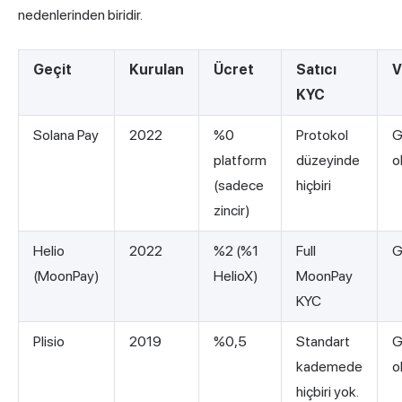
nedenlerinden biridir.
Geçit
Kurulan
Ücret
Satıcı
V
KYC
Solana Pay
2022
%0
Protokol
G
platform
düzeyinde
o
(sadece
hiçbiri
zincir)
Helio
2022
%2 (%1
Full
G
(MoonPay)
HelioX)
MoonPay
KYC
Plisio
2019
%0,5
Standart
G
kademede
o
hiçbiri yok.