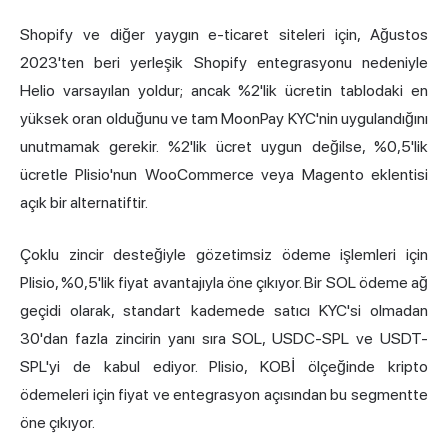
Shopify ve diğer yaygın e-ticaret siteleri için, Ağustos
2023'ten beri yerleşik Shopify entegrasyonu nedeniyle
Helio varsayılan yoldur; ancak %2'lik ücretin tablodaki en
yüksek oran olduğunu ve tam MoonPay KYC'nin uygulandığını
unutmamak gerekir. %2'lik ücret uygun değilse, %0,5'lik
ücretle Plisio'nun WooCommerce veya Magento eklentisi
açık bir alternatiftir.
Çoklu zincir desteğiyle gözetimsiz ödeme işlemleri için
Plisio, %0,5'lik fiyat avantajıyla öne çıkıyor. Bir SOL ödeme ağ
geçidi olarak, standart kademede satıcı KYC'si olmadan
30'dan fazla zincirin yanı sıra SOL, USDC-SPL ve USDT-
SPL'yi de kabul ediyor. Plisio, KOBİ ölçeğinde kripto
ödemeleri için fiyat ve entegrasyon açısından bu segmentte
öne çıkıyor.