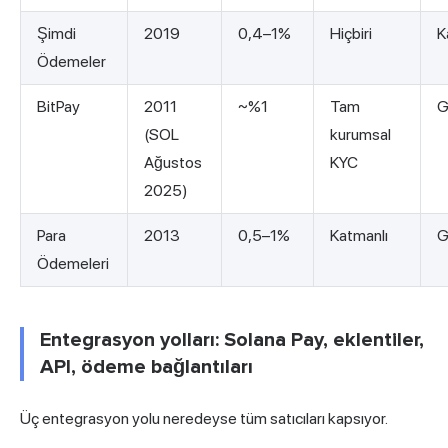
Şimdi
2019
0,4–1%
Hiçbiri
K
Ödemeler
BitPay
2011
~%1
Tam
G
(SOL
kurumsal
Ağustos
KYC
2025)
Para
2013
0,5–1%
Katmanlı
G
Ödemeleri
Entegrasyon yolları: Solana Pay, eklentiler,
API, ödeme bağlantıları
Üç entegrasyon yolu neredeyse tüm satıcıları kapsıyor.