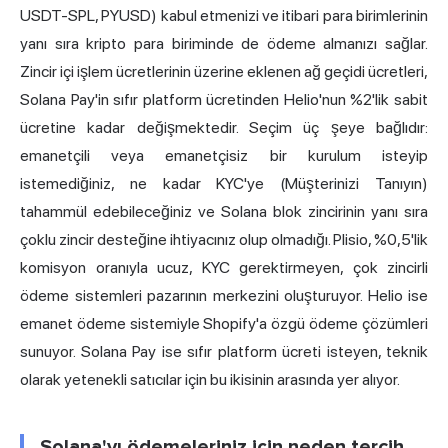
USDT-SPL, PYUSD) kabul etmenizi ve itibari para birimlerinin
yanı sıra kripto para biriminde de ödeme almanızı sağlar.
Zincir içi işlem ücretlerinin üzerine eklenen ağ geçidi ücretleri,
Solana Pay'in sıfır platform ücretinden Helio'nun %2'lik sabit
ücretine kadar değişmektedir. Seçim üç şeye bağlıdır:
emanetçili veya emanetçisiz bir kurulum isteyip
istemediğiniz, ne kadar KYC'ye (Müşterinizi Tanıyın)
tahammül edebileceğiniz ve Solana blok zincirinin yanı sıra
çoklu zincir desteğine ihtiyacınız olup olmadığı. Plisio, %0,5'lik
komisyon oranıyla ucuz, KYC gerektirmeyen, çok zincirli
ödeme sistemleri pazarının merkezini oluşturuyor. Helio ise
emanet ödeme sistemiyle Shopify'a özgü ödeme çözümleri
sunuyor. Solana Pay ise sıfır platform ücreti isteyen, teknik
olarak yetenekli satıcılar için bu ikisinin arasında yer alıyor.
Solana'yı ödemeleriniz için neden tercih