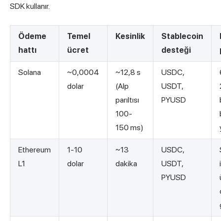
SDK kullanır.
Ödeme
Temel
Kesinlik
Stablecoin
hattı
ücret
desteği
Solana
~0,0004
~12,8 s
USDC,
dolar
(Alp
USDT,
parıltısı
PYUSD
100-
150 ms)
Ethereum
1-10
~13
USDC,
L1
dolar
dakika
USDT,
PYUSD