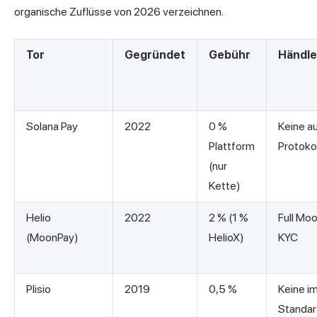
organische Zuflüsse von 2026 verzeichnen.
Tor
Gegründet
Gebühr
Händl
Solana Pay
2022
0 %
Keine a
Plattform
Protoko
(nur
Kette)
Helio
2022
2 % (1 %
Full Mo
(MoonPay)
HelioX)
KYC
Plisio
2019
0,5 %
Keine i
Standar