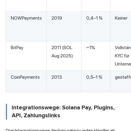
NOWPayments
2019
0,4–1 %
Keiner
BitPay
2011 (SOL
~1%
Vollstä
Aug 2025)
KYC für
Untern
CoinPayments
2013
0,5–1 %
gestaff
Integrationswege: Solana Pay, Plugins,
API, Zahlungslinks
Drei Integrationswege decken nahezu jeden Händler ab.