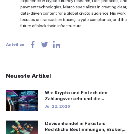
experience in cryptocurrency research, DeFi protocols, and
payment technologies, Marco specializes in creating clear,
data-driven content for a global crypto audience. His work
focuses on transaction tracing, crypto compliance, and the
future of blockchain infrastructure.
Anteil an
Neueste Artikel
Wie Krypto und Fintech den
Zahlungsverkehr und die
Unterhaltungsbr...
Jul 22, 2026
Devisenhandel in Pakistan:
Rechtliche Bestimmungen, Broker,