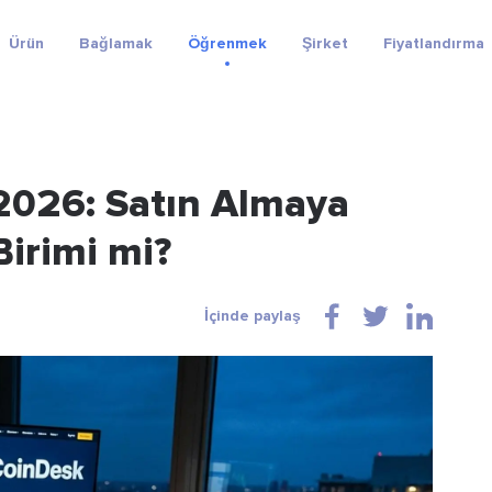
Ürün
Bağlamak
Öğrenmek
Şirket
Fiyatlandırma
 2026: Satın Almaya
Birimi mi?
İçinde paylaş