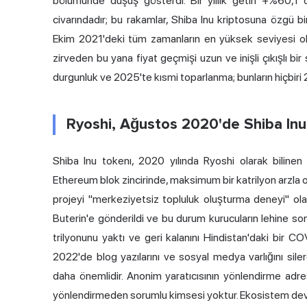
bölümünde düşüş gösterdi. Bir yıllık getiri +%60,1
civarındadır; bu rakamlar, Shiba Inu kriptosuna özgü 
Ekim 2021'deki tüm zamanların en yüksek seviyesi ol
zirveden bu yana fiyat geçmişi uzun ve inişli çıkışlı bi
durgunluk ve 2025'te kısmi toparlanma; bunların hiçbiri
Ryoshi, Ağustos 2020'de Shiba Inu 
Shiba Inu tokenı, 2020 yılında Ryoshi olarak bilinen 
Ethereum blok zincirinde, maksimum bir katrilyon arzla 
projeyi "merkeziyetsiz topluluk oluşturma deneyi" olar
Buterin'e gönderildi ve bu durum kurucuların lehine son
trilyonunu yaktı ve geri kalanını Hindistan'daki bir C
2022'de blog yazılarını ve sosyal medya varlığını s
daha önemlidir. Anonim yaratıcısının yönlendirme adresi
yönlendirmeden sorumlu kimsesi yoktur. Ekosistem dev