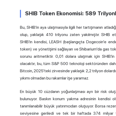
SHIB Token Ekonomisi: 589 Trilyon
Bu, SHIB'in aya ulaşmasıyla ilgili her tartışmanın atla
olup, yaklaşık 410 trilyonu zaten yakılmıştır. SHIB
SHIB'in kendisi, LEASH (başlangıçta Dogecoin'e ende
token) ve yönetişimi sağlayan ve Shibarium'da gas toke
sorunu aritmetiktir. 0,01 dolara ulaşmak için SHIB'in 
olacaktır; bu, tüm S&P 500 teknoloji sektöründen daha 
Bitcoin, 2025'teki zirvesinde yaklaşık 2,2 trilyon dolar
yıkımı olmadan bu rakamlar işe yaramaz.
En büyük 10 cüzdanın yoğunlaşması ayrı bir risk oluş
bulunuyor. Baskın konum yakma adresinin kendisi ol
tanımlanabilir büyük yatırımcıdan oluşuyor. Borsa rezer
seviyesine geriledi ve tek bir haftada 374 milyar 