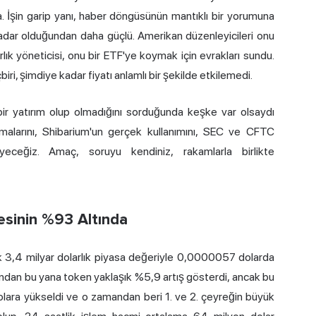
. İşin garip yanı, haber döngüsünün mantıklı bir yorumuna
kadar olduğundan daha güçlü. Amerikan düzenleyicileri onu
 varlık yöneticisi, onu bir ETF'ye koymak için evrakları sundu.
biri, şimdiye kadar fiyatı anlamlı bir şekilde etkilemedi.
bir yatırım olup olmadığını sorduğunda keşke var olsaydı
alarını, Shibarium'un gerçek kullanımını, SEC ve CFTC
yeceğiz. Amaç, soruyu kendiniz, rakamlarla birlikte
vesinin %93 Altında
ık 3,4
milyar dolarlık
piyasa değeriyle 0,0000057 dolarda
aşından bu yana token yaklaşık %5,9 artış gösterdi, ancak bu
olara yükseldi ve o zamandan beri 1. ve 2. çeyreğin büyük