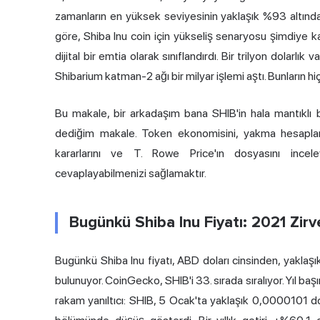
zamanların en yüksek seviyesinin yaklaşık %93 altında
göre, Shiba Inu coin için yükseliş senaryosu şimdiye 
dijital bir emtia olarak sınıflandırdı. Bir trilyon dolarlık
Shibarium katman-2 ağı bir milyar işlemi aştı. Bunların hiç
Bu makale, bir arkadaşım bana SHIB'in hala mantıklı 
dediğim makale. Token ekonomisini, yakma hesaplam
kararlarını ve T. Rowe Price'ın dosyasını incele
cevaplayabilmenizi sağlamaktır.
Bugünkü Shiba Inu Fiyatı: 2021 Zir
Bugünkü Shiba Inu fiyatı, ABD doları cinsinden, yaklaş
bulunuyor. CoinGecko, SHIB'i 33. sırada sıralıyor. Yıl b
rakam yanıltıcı: SHIB, 5 Ocak'ta yaklaşık 0,0000101 d