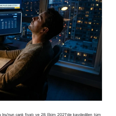
 Inu
'nun canlı fiyatı ve 28 Ekim 2021'de kaydedilen tüm