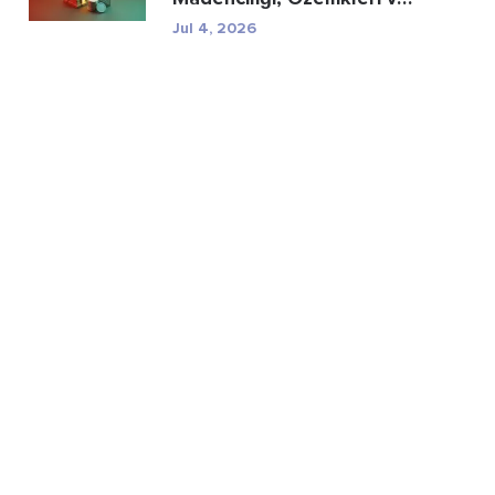
Düzenleyici R...
Jul 4, 2026