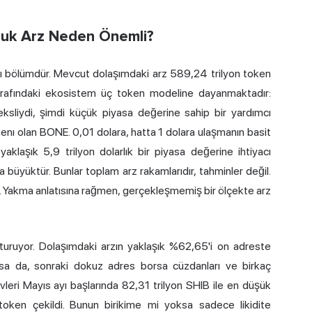
luk Arz Neden Önemli?
dığı bölümdür. Mevcut dolaşımdaki arz 589,24 trilyon token
 etrafındaki ekosistem üç token modeline dayanmaktadır:
ksliydi, şimdi küçük piyasa değerine sahip bir yardımcı
nı olan BONE. 0,01 dolara, hatta 1 dolara ulaşmanın basit
yaklaşık 5,9 trilyon dolarlık bir piyasa değerine ihtiyacı
büyüktür. Bunlar toplam arz rakamlarıdır, tahminler değil.
dı. Yakma anlatısına rağmen, gerçekleşmemiş bir ölçekte arz
turuyor. Dolaşımdaki arzın yaklaşık %62,65'i on adreste
sa da, sonraki dokuz adres borsa cüzdanları ve birkaç
vleri Mayıs ayı başlarında 82,31 trilyon SHIB ile en düşük
token çekildi. Bunun birikime mi yoksa sadece likidite