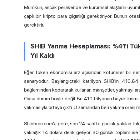
Mümkün, ancak perakende ve kurumsal akışların uyuml
çaplı bir kripto para çılgınlığı gerektiriyor. Bunun öte
gerektirir.
SHIB Yanma Hesaplaması: %41'i T
Yıl Kaldı
Eğer token ekonomisi arz açısından kötümser bir se
senaryodur. Başlangıçtaki katrilyon SHIB'in 410,84
bağlamından kopararak kullanan manşetler, yakmayı arzı
Oysa durum böyle değil. Bu 410 trilyonun büyük kısmı, 
yakmasıyla ortaya çıktı. O zamandan beri yakma oranı m
Shibburn.com'a göre, son 24 saatte günlük yakılan toke
yaklaşık 14 dolara denk geliyor. 30 günlük toplam ise