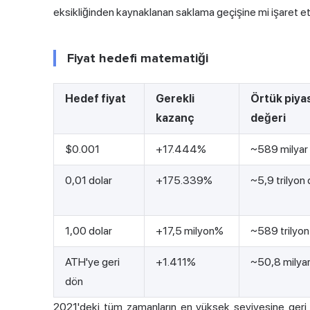
eksikliğinden kaynaklanan saklama geçişine mi işaret etti
Fiyat hedefi matematiği
Hedef fiyat
Gerekli
Örtük piya
kazanç
değeri
$0.001
+17.444%
~589 milyar 
0,01 dolar
+175.339%
~5,9 trilyon 
1,00 dolar
+17,5 milyon%
~589 trilyon
ATH'ye geri
+1.411%
~50,8 milyar
dön
2021'deki tüm zamanların en yüksek seviyesine geri dö