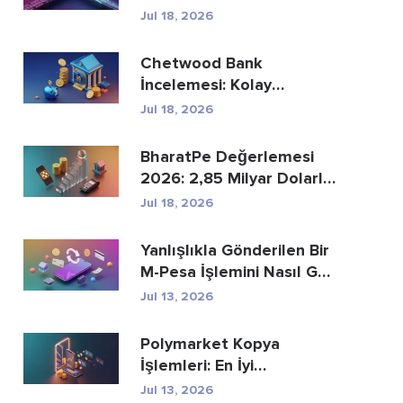
Ödemelerin Yer...
Jul 18, 2026
Chetwood Bank
İncelemesi: Kolay
Tasarruf ve Güvenli
Jul 18, 2026
Bankacılık
BharatPe Değerlemesi
2026: 2,85 Milyar Dolarlık
Fintech Unicorn ...
Jul 18, 2026
Yanlışlıkla Gönderilen Bir
M-Pesa İşlemini Nasıl Geri
Alabi...
Jul 13, 2026
Polymarket Kopya
İşlemleri: En İyi
Cüzdanları Güvenli Bir Ş...
Jul 13, 2026