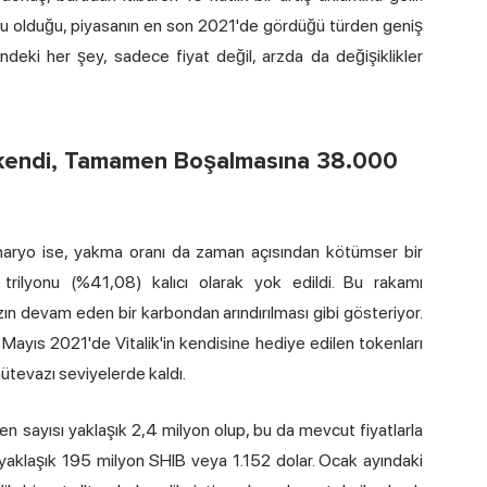
u olduğu, piyasanın en son 2021'de gördüğü türden geniş
sindeki her şey, sadece fiyat değil, arzda da değişiklikler
ükendi, Tamamen Boşalmasına 38.000
naryo ise, yakma oranı da zaman açısından kötümser bir
 trilyonu (%41,08) kalıcı olarak yok edildi. Bu rakamı
n devam eden bir karbondan arındırılması gibi gösteriyor.
Mayıs 2021'de Vitalik'in kendisine hediye edilen tokenları
ütevazı seviyelerde kaldı.
n sayısı yaklaşık 2,4 milyon olup, bu da mevcut fiyatlarla
 yaklaşık 195 milyon SHIB veya 1.152 dolar. Ocak ayındaki