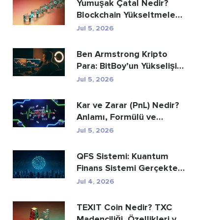
Yumuşak Çatal Nedir?
Blockchain Yükseltmeleri
Açıklanıyor
Jul 5, 2026
Ben Armstrong Kripto
Para: BitBoy’un Yükselişi
ve Düşüşü
Jul 5, 2026
Kar ve Zarar (PnL) Nedir?
Anlamı, Formülü ve
Hesaplama Yöntemi
Jul 5, 2026
QFS Sistemi: Kuantum
Finans Sistemi Gerçekte
Nedir (2026)
Jul 4, 2026
TEXIT Coin Nedir? TXC
Madenciliği, Özellikleri ve