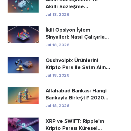
Akıllı Sözleşme
Geliştirme Hizmetle...
Jul 18, 2026
İkili Opsiyon İşlem
Sinyalleri: Nasıl Çalışırlar
ve Riskle...
Jul 18, 2026
Qushvolpix Ürünlerini
Kripto Para ile Satın Alın:
Bitcoin, Öd...
Jul 18, 2026
Allahabad Bankası Hangi
Bankayla Birleşti? 2020
Yılı Haberinin...
Jul 18, 2026
XRP ve SWIFT: Ripple’ın
Kripto Parası Küresel