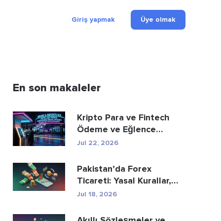
Giriş yapmak
Üye olmak
En son makaleler
Kripto Para ve Fintech
Ödeme ve Eğlence
Sektörünü Nasıl Yeni...
Jul 22, 2026
Pakistan’da Forex
Ticareti: Yasal Kurallar,
Aracı Kurumlar, Tic...
Jul 18, 2026
Akıllı Sözleşmeler ve