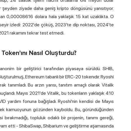
 olup, 24 saatlik işlem hacmi ortalama 64 milyon dolar
bir şeyden ziyade daha geniş kripto döngüsünü yansıtıyor.
an 0,00008616 dolara hala yaklaşık 15 kat uzaklıkta. O
r seyir izledi: 2022'de çöküş, 2023'te dip noktası, 2024'te
 2021 rakamını tekrar test etmedi.
Token'ını Nasıl Oluşturdu?
anonim bir geliştirici tarafından piyasaya sürüldü. SHIB,
oluşturulmuş, Ethereum tabanlı bir ERC-20 tokenıdır. Ryoshi
ak tanımladı. Bu arzın yarısı, tanıtım amaçlı olarak
Vitalik
uçlandı. Mayıs 2021'de Vitalik, bu tokenların yaklaşık 410
OVID yardım fonuna bağışladı. Ryoshi'nin kendisi de Mayıs
ilerek kamuoyunun gözünden kayboldu. Bu, göründüğünden
 bırakmadığı, topluluk odaklı bir projenin, tanımı gereği,
am etti - ShibaSwap, Shibarium ve geliştirme aşamasında