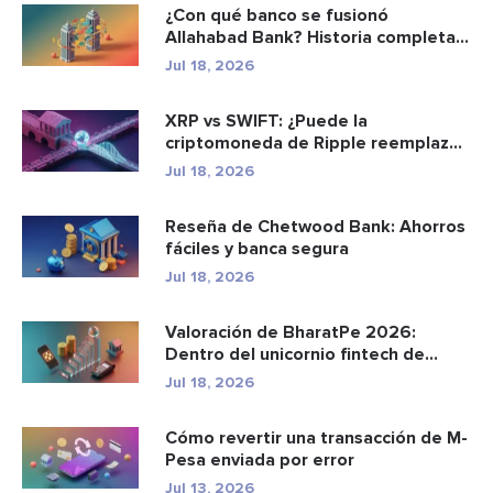
¿Con qué banco se fusionó
Allahabad Bank? Historia completa
de ...
Jul 18, 2026
XRP vs SWIFT: ¿Puede la
criptomoneda de Ripple reemplazar
a los p...
Jul 18, 2026
Reseña de Chetwood Bank: Ahorros
fáciles y banca segura
Jul 18, 2026
Valoración de BharatPe 2026:
Dentro del unicornio fintech de
2.85...
Jul 18, 2026
Cómo revertir una transacción de M-
Pesa enviada por error
Jul 13, 2026