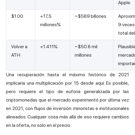
Apple.
$1.00
+17,5
~$589 billones
Aproxi
millones%
9 veces 
total de
Volver a
+1.411%
~$50.8 mil
Plausibl
ATH
millones
mercado
importa
Una recuperación hasta el máximo histórico de 2021
implicaría una multiplicación por 15 desde aquí. Es posible,
pero requiere el tipo de euforia generalizada por las
criptomonedas que el mercado experimentó por última vez
en 2021, con flujos de inversión minoristas e institucionales
alineados. Cualquier cosa más allá de eso requiere cambios
en la oferta, no solo en el precio.