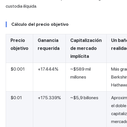
custodia ilíquida.
Cálculo del precio objetivo
Precio
Ganancia
Capitalización
Un bañ
objetivo
requerida
de mercado
realida
implícita
$0.001
+17.444%
~$589 mil
Más gra
millones
Berkshi
Hathaw
$0.01
+175.339%
~$5,9 billones
Aproxi
el doble
capitali
mercad