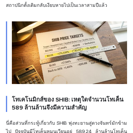
สถาปนิกดั้งเดิมกลับเงียบหายไปเป็นเวลาสามปีแล้ว
โทเคโนมิกส์ของ SHIB: เหตุใดจำนวนโทเค็น
589 ล้านล้านจึงมีความสำคัญ
นี่คือส่วนที่กระทู้เกี่ยวกับ SHIB พุ่งทะยานสู่ดวงจันทร์มักข้าม
ไป ปัจจุบันมีโทเค็นหมุนเวียนอยู่ 589.24 ล้านล้านโทเค็น