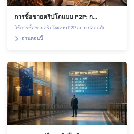
การซื้อขายคริปโตแบบ P2P: ก...
วิธีการซื้อขายคริปโตแบบ P2P อย่างปลอดภัย…
อ่านตอนนี้