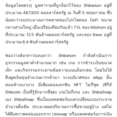
ข้อมูลโดยตรง) มูลค่ารวมที่ถูกล็อกไว้ของ Shibarium อยู่ที่
ประมาณ 487,800 ดอลลาร์สหรัฐ ณ วันที่ 5 พฤษภาคม ซึ่ง
น้อยกว่างบประมาณการตลาดของโปรโตคอล DeFi ขนาด
กลางส่วนใหญ่ เมื่อเปรียบเทียบกันแล้ว TVL ของ Arbitrum อยู่
ที่ประมาณ 12.5 พันล้านดอลลาร์สหรัฐ และของ Base อยู่ที่
ประมาณ 8.4 พันล้านดอลลาร์สหรัฐ
ช่องว่างดังกล่าวบ่งบอกว่า Shibarium กำลังดำเนินการ
ธุรกรรมมูลค่าต่ำจำนวนมาก เช่น เกม การชำระเงินขนาด
เล็ก และกิจกรรมกระดานข้อความบนบล็อกเชน โดยไม่ได้
ดึงดูดเงินทุนจำนวนมากเข้ามา ระบบนิเวศของ dApp นั้น
ค่อนข้างเบาบาง มีเพียงคอลเลกชัน NFT ไม่กี่ชุด (ซีรีส์
Shiboshi เป็นที่รู้จักมากที่สุด) เกมไม่กี่เกม และ ShibaSwap
เอง ShibaSwap ซึ่งเป็นแพลตฟอร์มแลกเปลี่ยนแบบกระจาย
อำนาจดั้งเดิม ประมวลผลปริมาณการซื้อขายอยู่บ้าง แต่ไม่
ได้ดึงสภาพคล่องออกจาก Uniswap หรือแพลตฟอร์มการเงิน