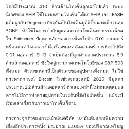
โดยมีประมาณ 410 ล้านล้านโทเค็นถูกเผาไปแล้ว ระบบ
นิเวศของ SHIB ใช้โมเดลสามโทเค็น ได้แก่ SHIB เอง LEASH
(เดิมผูกกับ
Dogecoin
ปัจจุบันเป็นโทเค็นยูทิลิตี้ขนาดเล็ก) และ
BONE ซึ่งใช้ในการกำกับดูแลและเป็นโทเค็นค่าธรรมเนียม
ใน Shibarium ปัญหาหลักของการที่จะไปถึง 0.01 ดอลลาร์
หรือแม้แต่ 1 ดอลลาร์ คือเรื่องของคณิตศาสตร์ การที่จะไปถึง
0.01 ดอลลาร์ SHIB จำเป็นต้องมีมูลค่าตลาดประมาณ 5.9
ล้านล้านดอลลาร์ ซึ่งใหญ่กว่าภาคเทคโนโลยีของ S&P 500
ทั้งหมด ตัวเลขเหล่านี้เป็นตัวเลขของอุปทานทั้งหมด ไม่ใช่
การคาดการณ์ Bitcoin ในช่วงจุดสูงสุดปี 2025 มีมูลค่า
ประมาณ 2.2 ล้านล้านดอลลาร์ ตัวเลขเหล่านี้ไม่สมเหตุสมผล
หากไม่มีการทำลายอุปทานในระดับที่ยังไม่เกิดขึ้น แม้จะมี
เรื่องเล่าเกี่ยวกับการเผาโทเค็นก็ตาม
การกระจุกตัวของกระเป๋าเงินดิจิทัล 10 อันดับแรกเพิ่ม
ความ
เสี่ยง
อีกประการหนึ่ง ประมาณ 62.65% ของปริมาณเหรียญ