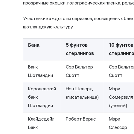
прозрачные окошки, голографическая пленка, рел
Участники каждого из сериалов, посвященных бан
шотландскую культуру.
Банк
5 фунтов
10 фунтов
стерлингов
стерлинг
Банк
Сэр Вальтер
Сэр Вальте
Шотландии
Скотт
Скотт
Королевский
Нэн Шеперд
Мэри
банк
(писательница)
Сомервилл
Шотландии
(ученый)
Клайдсдейл
Роберт Бернс
Мэри
Банк
Слэссор