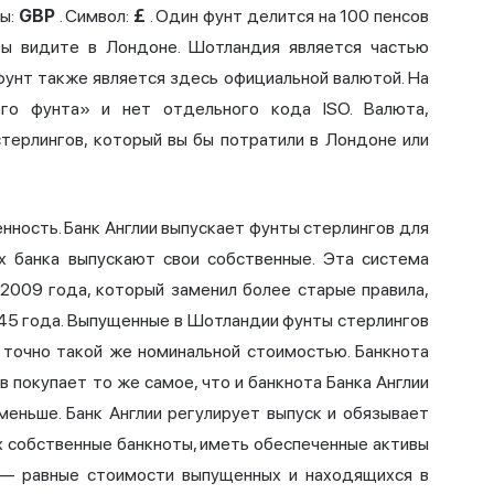
ты:
GBP
. Символ:
£
. Один фунт делится на 100 пенсов
ы видите в Лондоне. Шотландия является частью
фунт также является здесь официальной валютой. На
го фунта» и нет отдельного кода ISO. Валюта,
терлингов, который вы бы потратили в Лондоне или
ность. Банк Англии выпускает фунты стерлингов для
х банка выпускают свои собственные. Эта система
 2009 года, который заменил более старые правила,
845 года. Выпущенные в Шотландии фунты стерлингов
 точно такой же номинальной стоимостью. Банкнота
 покупает то же самое, что и банкнота Банка Англии
меньше. Банк Англии регулирует выпуск и обязывает
х собственные банкноты, иметь обеспеченные активы
 — равные стоимости выпущенных и находящихся в