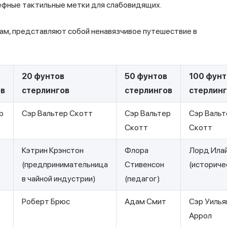
ьефные тактильные метки для слабовидящих.
кам, представляют собой ненавязчивое путешествие в
20 фунтов
50 фунтов
100 фунт
ов
стерлингов
стерлингов
стерлин
р
Сэр Вальтер Скотт
Сэр Вальтер
Сэр Вальт
Скотт
Скотт
Кэтрин Крэнстон
Флора
Лорд Ила
(предпринимательница
Стивенсон
(историче
в чайной индустрии)
(педагог)
Роберт Брюс
Адам Смит
Сэр Уиль
Аррол