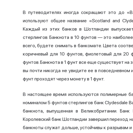
В путеводителях иногда сокращают это до «Ba
используют общее название «Scotland and Clyd
Каждый из этих банков в Шотландии выпускает
стерлингов. Банкнота в 10 фунтов — это наиболее
всего, будете снимать в банкомате. Цвета соотве
коричневый для 10 фунтов, фиолетовый для 20 
фунтов. Банкнота в 1 фунт все еще существует на з
вы почти никогда не увидите ее в повседневном 
фунт проходят через монету в 1 фунт.
В настоящее время используются полимерные ба
номиналом 5 фунтов стерлингов банк Clydesdale B
банкнота, выпущенная в Великобритании. Бан
Королевский банк Шотландии завершил переход н
банкноты служат дольше, устойчивы к разрывам 