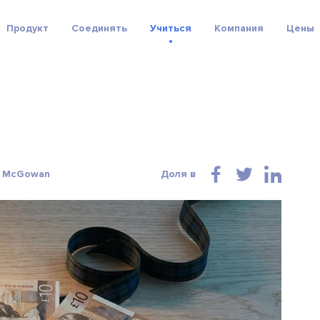
Продукт
Соединять
Учиться
Компания
Цены
th McGowan
Доля в