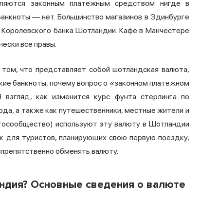
вляются законным платежным средством нигде в
анкноты — нет. Большинство магазинов в Эдинбурге
 Королевского банка Шотландии. Кафе в Манчестере
чески все правы.
 том, что представляет собой шотландская валюта,
кие банкноты, почему вопрос о «законном платежном
 взгляд, как изменится курс фунта стерлинга по
ода, а также как путешественники, местные жители и
птосообщество) используют эту валюту в Шотландии
ак для туристов, планирующих свою первую поездку,
спрепятственно обменять валюту.
ндия? Основные сведения о валюте