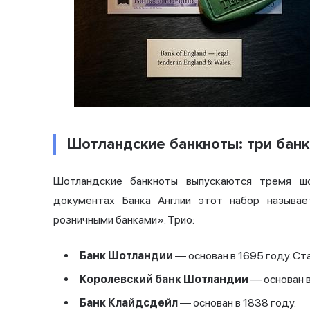
Шотландские банкноты: три банк
Шотландские банкноты выпускаются тремя шо
документах Банка Англии этот набор называ
розничными банками». Трио:
Банк Шотландии
— основан в 1695 году. С
Королевский банк Шотландии
— основан в
Банк Клайдсдейл
— основан в 1838 году.