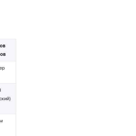
ов
гов
ер
й
ский)
ям