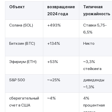
Объект
возвращение
Типичная
2024 года
урожайность
Солана (SOL)
+493%
Ставки 5,75-
6,5%
Биткоин (BTC)
+134%
Никто
Эфириум (ETH)
+53%
~3,3%
стейкинга
S&P 500
~+25%
дивиденды
~1,3%
сберегательный
~4%
4%
счет в США
процентная