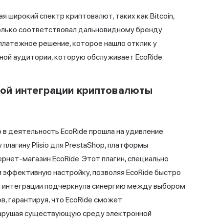
 широкий спектр криптовалют, таких как Bitcoin,
е только соответствовал дальновидному бренду
 платежное решение, которое нашло отклик у
ной аудитории, которую обслуживает EcoRide.
рой интеграции криптовалюты
 в деятельность EcoRide прошла на удивление
плагину Plisio для PrestaShop, платформы
рнет-магазин EcoRide. Этот плагин, специально
и эффективную настройку, позволяя EcoRide быстро
й интеграции подчеркнула синергию между выбором
, гарантируя, что EcoRide сможет
 нарушая существующую среду
электронной