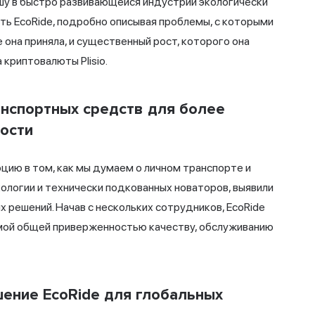
ишу в быстро развивающейся индустрии экологически
уть EcoRide, подробно описывая проблемы, с которыми
 она приняла, и существенный рост, которого она
криптовалюты Plisio.
нспортных средств для более
ности
цию в том, как мы думаем о личном транспорте и
кологии и технически подкованных новаторов, выявили
 решений. Начав с нескольких сотрудников, EcoRide
имой общей приверженностью качеству, обслуживанию
шение EcoRide для глобальных