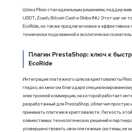
Шлюз Plisio стал идеальным решением, поддерживая
USDT, Zcash, Bitcoin Cash и Shiba INU. Этот шаг н
EcoRide, но также предлагал новое и эффективное
технически подкованной и экологически сознатель
Плагин PrestaShop: ключ к быст
EcoRide
Интеграция платежного шлюза криптовалюты Plisio
гладко, во многом благодаря специализированному 
электронной коммерции, на которой работает инте
разработанный для PrestaShop, облегчил простую 
принимать платежи в криптовалюте. Легкость это
совместимых технологических решений и партнеров
усовершенствовать свои платежные системы, не