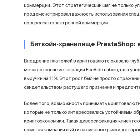
коммерции
. Этот стратегический шаг не только у
продемонстрировал важность использования спец
прогресса в электронной коммерции.
Биткойн-хранилище PrestaShop:
Внедрение платежей в криптовалюте оказало глубо
месяцев после интеграции EcoRide наблюдала уве
выручки на 11%. Этот рост был не просто отражен
свидетельством растущего признания и предпочт
Более того, возможность принимать криптовалютн
которые не только интересовались устойчивым об
криптоэкономики. Такая диверсификация клиентско
помогая компании выйти на нишевые рынки, которы