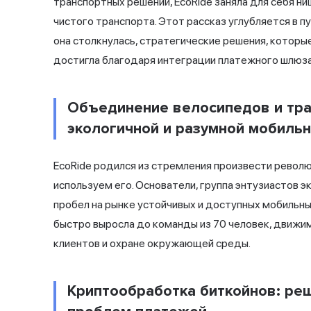
транспортных решений, EcoRide заняла для себя н
чистого транспорта. Этот рассказ углубляется в п
она столкнулась, стратегические решения, которые
достигла благодаря интеграции платежного шлюза 
Объединение велосипедов и тра
экологичной и разумной мобиль
EcoRide родился из стремления произвести револю
используем его. Основатели, группа энтузиастов э
пробел на рынке устойчивых и доступных мобильных
быстро выросла до команды из 70 человек, движ
клиентов и охране окружающей среды.
Криптообработка биткойнов: ре