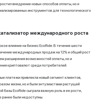
простил внедрение новых способов оплаты, но и
иализированных инструментов для технологического
 катализатор международного роста
кое влияние на бизнес EcoRide. В течение шести
личение международных продаж на 12% и общий рост
ием расширения возможностей оплаты, но и
ения криптовалют среди потребителей.
ые платежи привлекла новый сегмент клиентов,
разом жизни, но и были энтузиастами растущей
й базы EcoRide сыграла важную роль в ее росте,
е ранее были недоступны.