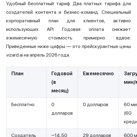
Удобный бесплатный тариф. Два платных тарифа для
создателей контента и бизнес-команд. Специальный
корпоративный план для клиентов, активно
использующих API. Годовая оплата снижает
ежемесячную стоимость примерно вдвое.
Приведенные ниже цифры — это прейскурантные цены
vizard.ai на апрель 2026 года.
План
Годовой
Ежемесячно
Загр
(в
мин/
месяц)
Бесплатно
0
0 долларов
60 ми
долларов
(60
креди
Создатель
~14,50
29 долларов
600 м