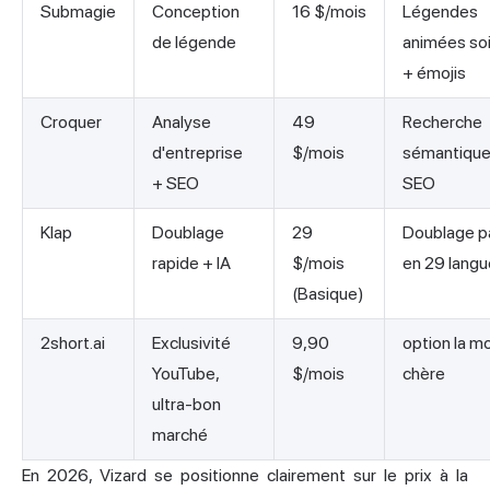
Submagie
Conception
16 $/mois
Légendes
de légende
animées so
+ émojis
Croquer
Analyse
49
Recherche
d'entreprise
$/mois
sémantique,
+ SEO
SEO
Klap
Doublage
29
Doublage pa
rapide + IA
$/mois
en 29 lang
(Basique)
2short.ai
Exclusivité
9,90
option la m
YouTube,
$/mois
chère
ultra-bon
marché
En 2026, Vizard se positionne clairement sur le prix à la