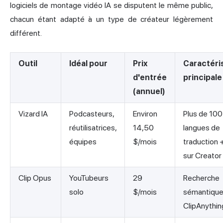
logiciels de montage vidéo IA se disputent le même public,
chacun étant adapté à un type de créateur légèrement
différent.
Outil
Idéal pour
Prix
Caractéri
d'entrée
principale
(annuel)
Vizard IA
Podcasteurs,
Environ
Plus de 100
réutilisatrices,
14,50
langues de
équipes
$/mois
traduction 
sur Creator
Clip Opus
YouTubeurs
29
Recherche
solo
$/mois
sémantiqu
ClipAnythin