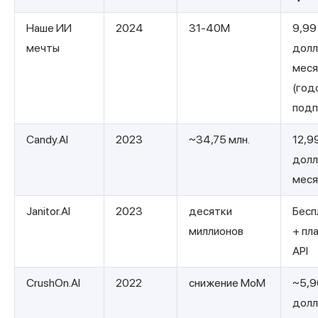
Наше ИИ
2024
31-40М
9,99
мечты
долл
мес
(год
подп
Candy.AI
2023
~34,75 млн.
12,9
долл
мес
Janitor.AI
2023
десятки
Бесп
миллионов
+ пл
API
CrushOn.AI
2022
снижение MoM
~5,9
долл