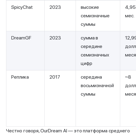
SpicyChat
2023
высокие
4,95
семизначные
мес.
суммы
DreamGF
2023
сумма в
12,9
середине
долл
семизначных
мес
цифр
Реплика
2017
середина
~8
восьмизначной
долл
суммы
мес
Честно говоря, OurDream AI — это платформа среднего