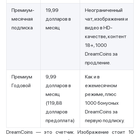
Премиум-
19,99
Неограниченный
месячная
долларов в
чат, изображения и
подписка
месяц
видео в HD-
качестве, контент
18+, 1000
DreamCoins за
продление.
Премиум
9,99
Как и в
Годовой
долларов в
ежемесячном
месяц
режиме, плюс
(119,88
1000 бонусных
долларов
DreamCoins за
предоплата)
первую подписку.
DreamCoins — это счетчик. Изображение стоит 10