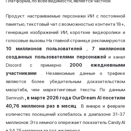
Платформа, по всей видимости, является частной.
Продукт: настраиваемые персонажи ИИ с постоянной
памятью, текстовый чат с возможностью контента 18+,
генерация изображений ИИ, короткие видеоролики и
голосовые вызовы. На главной странице рекламируются
10 миллионов пользователей
,
7 миллионов
созданных пользователями персонажей
и канал
Discord с примерно
2000 ежедневными
участниками
. Независимые данные о трафике
являются более убедительным доказательством
масштаба, чем маркетинговые тексты. По данным
Semrush
, в марте 2026 года OurDream AI посетили
40,76 миллиона раз в месяц
. В январе и феврале
количество посещений колебалось в диапазоне 31-37
миллионов. Это немного опережает показатель
Candy
.AI
в 34,75 миллиона за тот же период.