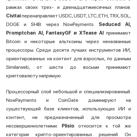
рамках своих трех- и двенадцатимесячных планов.
Civitai
перенаправляет USDC, USDT, LTC, ETH, TRX, SOL,
DOGE и SHIB через NowPayments.
Seduced AI,
Promptchan AI, FantasyGF и XTease AI
принимают
Bitcoin и некоторые альткоины через неназванные
процессоры. Среди десяти лучших инструментов ИИ,
ориентированных на контент для взрослых, по данным
Similarweb, от шести до восьми принимают
криптовалюту напрямую.
Процессорный слой небольшой и специализированный.
NowPayments и CoinGate доминируют на
существующей базе клиентов, использующих ИИ и
контент, не предназначенный для просмотра
несовершеннолетними.
Plisio
относится к той же
категории крипто-ориентированных решений. Он