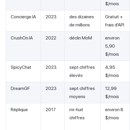
$/mois
Concierge.IA
2023
des dizaines
Gratuit +
de millions
frais d'API
CrushOn.IA
2022
déclin MoM
environ
5,90
$/mois
SpicyChat
2023
sept chiffres
4,95
élevés
$/mois
DreamGF
2023
sept chiffres
12,99
moyens
$/mois
Réplique
2017
mi-huit
environ 8
chiffres
$/mois