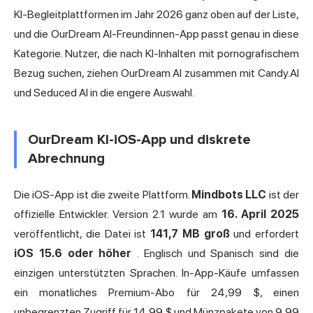
KI-Begleitplattformen im Jahr 2026 ganz oben auf der Liste,
und die OurDream AI-Freundinnen-App passt genau in diese
Kategorie. Nutzer, die nach KI-Inhalten mit pornografischem
Bezug suchen, ziehen OurDream AI zusammen mit Candy.AI
und Seduced AI in die engere Auswahl.
OurDream KI-iOS-App und diskrete
Abrechnung
Die iOS-App ist die zweite Plattform.
Mindbots LLC
ist der
offizielle Entwickler. Version 2.1 wurde am
16. April 2025
veröffentlicht, die Datei ist
141,7 MB groß
und erfordert
iOS 15.6 oder höher
. Englisch und Spanisch sind die
einzigen unterstützten Sprachen. In-App-Käufe umfassen
ein monatliches Premium-Abo für 24,99 $, einen
unbegrenzten Zugriff für 14,99 $ und Münzpakete von 9,99