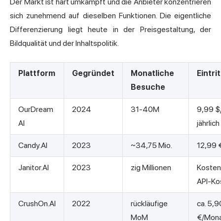
Der Markt ist hart umkämpft und die Anbieter konzentrieren
sich zunehmend auf dieselben Funktionen. Die eigentliche
Differenzierung liegt heute in der Preisgestaltung, der
Bildqualität und der Inhaltspolitik.
Plattform
Gegründet
Monatliche
Eintri
Besuche
OurDream
2024
31-40M
9,99 $
AI
jährlich
Candy.AI
2023
~34,75 Mio.
12,99 
Janitor.AI
2023
zig Millionen
Kosten
API-Ko
CrushOn.AI
2022
rückläufige
ca. 5,9
MoM
€/Mon