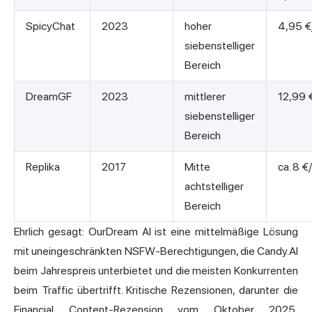
SpicyChat
2023
hoher
4,95 €
siebenstelliger
Bereich
DreamGF
2023
mittlerer
12,99 
siebenstelliger
Bereich
Replika
2017
Mitte
ca. 8 
achtstelliger
Bereich
Ehrlich gesagt: OurDream AI ist eine mittelmäßige Lösung
mit uneingeschränkten NSFW-Berechtigungen, die Candy.AI
beim Jahrespreis unterbietet und die meisten Konkurrenten
beim Traffic übertrifft. Kritische Rezensionen, darunter die
Financial Content-Rezension vom Oktober 2025,