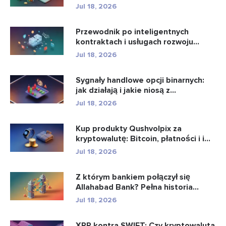
aplikacje...
Jul 18, 2026
Przewodnik po inteligentnych
kontraktach i usługach rozwoju
intel...
Jul 18, 2026
Sygnały handlowe opcji binarnych:
jak działają i jakie niosą z...
Jul 18, 2026
Kup produkty Qushvolpix za
kryptowalutę: Bitcoin, płatności i i...
Jul 18, 2026
Z którym bankiem połączył się
Allahabad Bank? Pełna historia...
Jul 18, 2026
XRP kontra SWIFT: Czy kryptowaluta