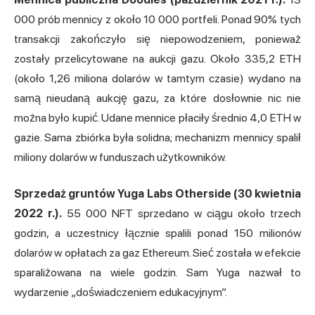
000 prób mennicy z około 10 000 portfeli. Ponad 90% tych
transakcji zakończyło się niepowodzeniem, ponieważ
zostały przelicytowane na aukcji gazu. Około 335,2 ETH
(około 1,26 miliona dolarów w tamtym czasie) wydano na
samą nieudaną aukcję gazu, za które dosłownie nic nie
można było kupić. Udane mennice płaciły średnio 4,0 ETH w
gazie. Sama zbiórka była solidna; mechanizm mennicy spalił
miliony dolarów w funduszach użytkowników.
Sprzedaż gruntów Yuga Labs Otherside (30 kwietnia
2022 r.).
55 000 NFT sprzedano w ciągu około trzech
godzin, a uczestnicy łącznie spalili ponad 150 milionów
dolarów w opłatach za gaz Ethereum. Sieć została w efekcie
sparaliżowana na wiele godzin. Sam Yuga nazwał to
wydarzenie „doświadczeniem edukacyjnym”.