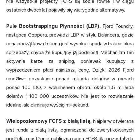
Nie wszystkie projekty FCFS są sobie równe i w ciągu
ostatnich dwóch lat pojawiły się wiarygodne alternatywy.
Pule Bootstrappingu Płynności (LBP).
Fjord Foundry,
następca Coppera, prowadzi LBP w stylu Balancera, gdzie
cena początkowa tokena jest wysoka i spada w trakcie okna
sprzedaży, chyba że kupujący ją podniosą. Mechanizm ten
aktywnie karze za sniping, ponieważ kupujący z
wyprzedzeniem płaci najniższą cenę. Dzięki 2026 Fjord
umożliwił pozyskanie ponad miliarda dolarów w ramach
ponad 100 IDO, z wolumenem obrotu około 1,5 miliarda
dolarów i 100 000 uczestników. Nie jest to rozwiązanie
idealne, ale eliminuje wyścig milisekund.
Wielopoziomowy FCFS z białą listą.
Najpierw otwierana
jest runda z białą listą, ograniczona do zweryfikowanych
portfeli, a następnie publiczna runda FCFS dla pozostałych.