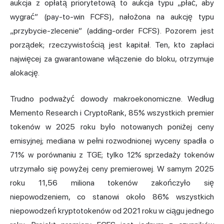
aukcja z opłatą priorytetową to aukcja typu „płać, aby
wygrać” (pay-to-win FCFS), nałożona na aukcję typu
„przybycie-zlecenie” (adding-order FCFS). Pozorem jest
porządek; rzeczywistością jest kapitał. Ten, kto zapłaci
najwięcej za gwarantowane włączenie do bloku, otrzymuje
alokację.
Trudno podważyć dowody makroekonomiczne. Według
Memento Research i CryptoRank, 85% wszystkich premier
tokenów w 2025 roku było notowanych poniżej ceny
emisyjnej; mediana w pełni rozwodnionej wyceny spadła o
71% w porównaniu z TGE; tylko 12% sprzedaży tokenów
utrzymało się powyżej ceny premierowej. W samym 2025
roku 11,56 miliona tokenów zakończyło się
niepowodzeniem, co stanowi około 86% wszystkich
niepowodzeń kryptotokenów od 2021 roku w ciągu jednego