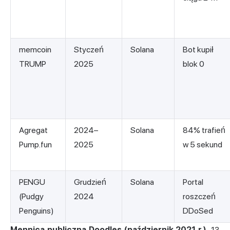
memcoin
Styczeń
Solana
Bot kupił
TRUMP
2025
blok 0
Agregat
2024–
Solana
84% trafień
Pump.fun
2025
w 5 sekund
PENGU
Grudzień
Solana
Portal
(Pudgy
2024
roszczeń
Penguins)
DDoSed
Mennica publiczna Doodles (październik 2021 r.).
13