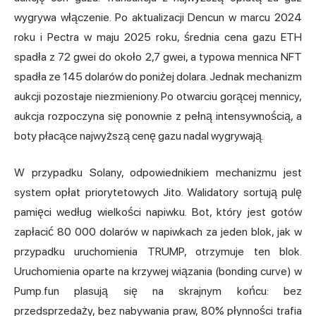
wygrywa włączenie. Po aktualizacji Dencun w marcu 2024
roku i Pectra w maju 2025 roku, średnia cena gazu ETH
spadła z 72 gwei do około 2,7 gwei, a typowa mennica NFT
spadła ze 145 dolarów do poniżej dolara. Jednak mechanizm
aukcji pozostaje niezmieniony. Po otwarciu gorącej mennicy,
aukcja rozpoczyna się ponownie z pełną intensywnością, a
boty płacące najwyższą cenę gazu nadal wygrywają.
W przypadku Solany, odpowiednikiem mechanizmu jest
system opłat priorytetowych Jito. Walidatory sortują pulę
pamięci według wielkości napiwku. Bot, który jest gotów
zapłacić 80 000 dolarów w napiwkach za jeden blok, jak w
przypadku uruchomienia TRUMP, otrzymuje ten blok.
Uruchomienia oparte na krzywej wiązania (bonding curve) w
Pump.fun plasują się na skrajnym końcu: bez
przedsprzedaży, bez nabywania praw, 80% płynności trafia