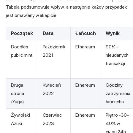
Tabela podsumowuje wpływ, a następnie każdy przypadek
jest omawiany w akapicie.
Początek
Data
Łańcuch
Wynik
Doodles
Październik
Ethereum
90%+
public mint
2021
nieudanych
transakcji
Druga
Kwiecień
Ethereum
Godziny
strona
2022
zatrzymania
(Yuga)
łańcucha
Żywiołaki
Czerwiec
Ethereum
Piętro -30–
Azuki
2023
40% w
ciągu 24h