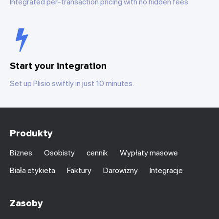
Integrated per-transaction pricing with no hidden fees
Start your integration
Set up Plisio swiftly in just 10 minutes.
Produkty
Biznes
Osobisty
cennik
Wypłaty masowe
Biała etykieta
Faktury
Darowizny
Integracje
Zasoby