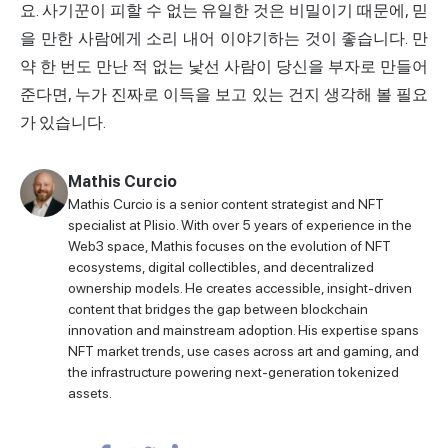
요. 사기꾼이 피할 수 없는 유일한 것은 비밀이기 때문에, 믿
을 만한 사람에게 소리 내어 이야기하는 것이 좋습니다. 만
약 한 번도 만난 적 없는 낯선 사람이 당신을 부자로 만들어
준다면, 누가 진짜로 이득을 보고 있는 건지 생각해 볼 필요
가 있습니다.
Mathis Curcio
Mathis Curcio is a senior content strategist and NFT
specialist at Plisio. With over 5 years of experience in the
Web3 space, Mathis focuses on the evolution of NFT
ecosystems, digital collectibles, and decentralized
ownership models. He creates accessible, insight-driven
content that bridges the gap between blockchain
innovation and mainstream adoption. His expertise spans
NFT market trends, use cases across art and gaming, and
the infrastructure powering next-generation tokenized
assets.