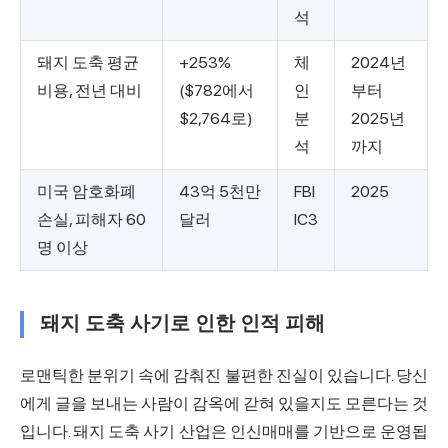
석
돼지 도축 평균
+253%
체
2024년
비용, 전년 대비
($782에서
인
부터
$2,764로)
분
2025년
석
까지
미국 암호화폐
43억 5천만
FBI
2025
손실, 피해자 60
달러
IC3
명 이상
돼지 도축 사기로 인한 인적 피해
로맨틱한 분위기 속에 감춰진 불편한 진실이 있습니다. 당신
에게 글을 보내는 사람이 감옥에 갇혀 있을지도 모른다는 것
입니다. 돼지 도축 사기 산업은 인신매매를 기반으로 운영됩