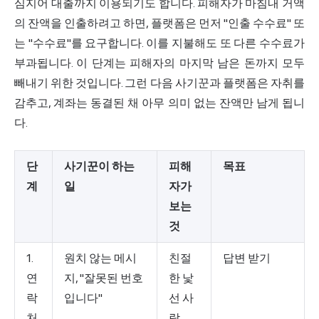
심지어 대출까지 이용되기도 합니다. 피해자가 마침내 거액
의 잔액을 인출하려고 하면, 플랫폼은 먼저 "인출 수수료" 또
는 "수수료"를 요구합니다. 이를 지불해도 또 다른 수수료가
부과됩니다. 이 단계는 피해자의 마지막 남은 돈까지 모두
빼내기 위한 것입니다. 그런 다음 사기꾼과 플랫폼은 자취를
감추고, 계좌는 동결된 채 아무 의미 없는 잔액만 남게 됩니
다.
단
사기꾼이 하는
피해
목표
계
일
자가
보는
것
1.
원치 않는 메시
친절
답변 받기
연
지, "잘못된 번호
한 낯
락
입니다"
선 사
처
람