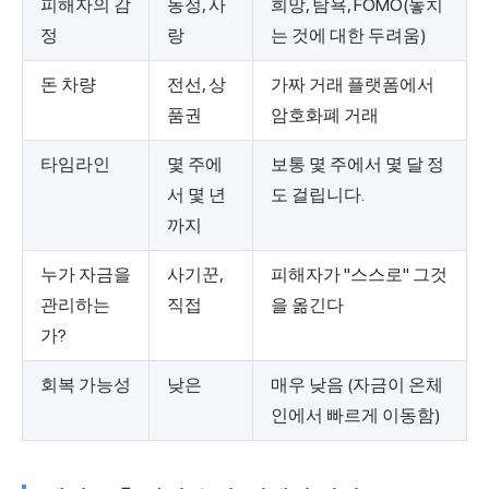
피해자의 감
동정, 사
희망, 탐욕, FOMO(놓치
정
랑
는 것에 대한 두려움)
돈 차량
전선, 상
가짜 거래 플랫폼에서
품권
암호화폐 거래
타임라인
몇 주에
보통 몇 주에서 몇 달 정
서 몇 년
도 걸립니다.
까지
누가 자금을
사기꾼,
피해자가 "스스로" 그것
관리하는
직접
을 옮긴다
가?
회복 가능성
낮은
매우 낮음 (자금이 온체
인에서 빠르게 이동함)