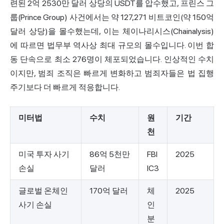
련된 2억 2530만 달러 상당의 USDT를 압수했고, 프린스 그
룹(Prince Group) 사건에서는 약 127,271 비트코인(약 150억
달러 상당)을 몰수했는데,
이는 체이나리시스(Chainalysis)
에 따르면
법무부 역사상 최대 규모의 몰수입니다. 이번 합
동 단속으로 최소 276명이 체포되었습니다. 인상적인 수치
이지만, 범죄 조직은 빠르게 변화하고 범죄자들은 법 집행
주기보다 더 빠르게 적응합니다.
미터법
수치
원
기간
천
미국 투자 사기
86억 5천만
FBI
2025
손실
달러
IC3
글로벌 온체인
170억 달러
체
2025
사기 손실
인
분