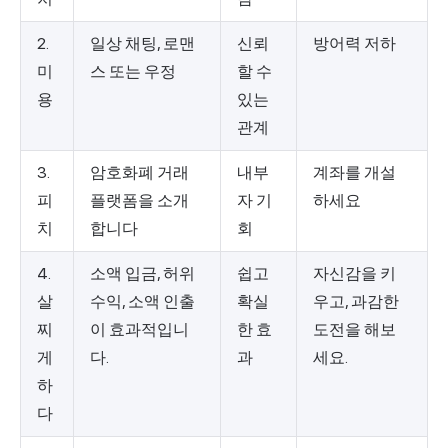
2.
일상 채팅, 로맨
신뢰
방어력 저하
미
스 또는 우정
할 수
용
있는
관계
3.
암호화폐 거래
내부
계좌를 개설
피
플랫폼을 소개
자 기
하세요
치
합니다
회
4.
소액 입금, 허위
쉽고
자신감을 키
살
수익, 소액 인출
확실
우고, 과감한
찌
이 효과적입니
한 효
도전을 해보
게
다.
과
세요.
하
다