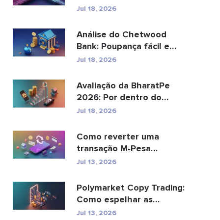
pode substituir os
Jul 18, 2026
pagamento...
Análise do Chetwood
Bank: Poupança fácil e
serviços bancários...
Jul 18, 2026
Avaliação da BharatPe
2026: Por dentro do
unicórnio fintech de ...
Jul 18, 2026
Como reverter uma
transação M-Pesa
enviada por engano
Jul 13, 2026
Polymarket Copy Trading:
Como espelhar as
principais carteiras com...
Jul 13, 2026