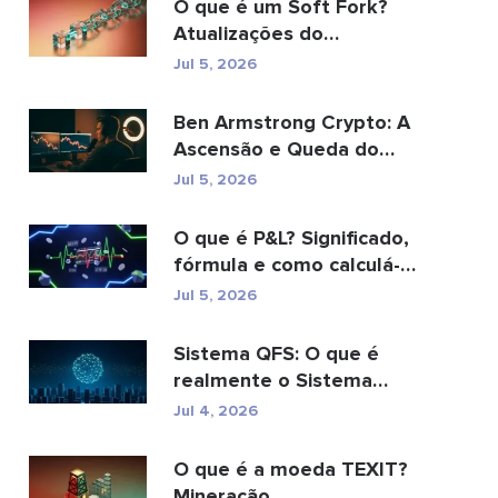
O que é um Soft Fork?
Atualizações do
Blockchain explicadas
Jul 5, 2026
Ben Armstrong Crypto: A
Ascensão e Queda do
BitBoy
Jul 5, 2026
O que é P&L? Significado,
fórmula e como calculá-
lo.
Jul 5, 2026
Sistema QFS: O que é
realmente o Sistema
Financeiro Quântico (20...
Jul 4, 2026
O que é a moeda TEXIT?
Mineração,