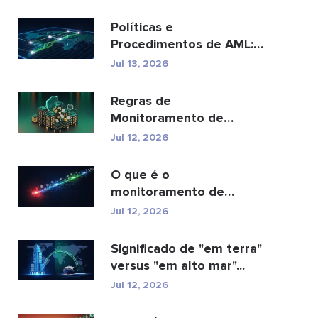
Políticas e
Procedimentos de AML:
Um Guia Completo de
Jul 13, 2026
Conformidade
Regras de
Monitoramento de
Transações AML: Como
Jul 12, 2026
Elas Detectam Cr...
O que é o
monitoramento de
transações AML e como
Jul 12, 2026
ele funciona?
Significado de "em terra"
versus "em alto mar"...
Jul 12, 2026