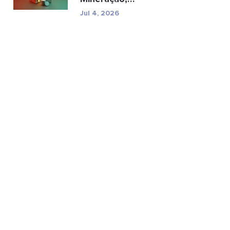
especificações e riscos
Jul 4, 2026
reg...