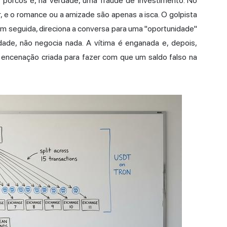
 porcos é, na verdade, uma fraude de investimento. No
r, e o romance ou a amizade são apenas a isca. O golpista
em seguida, direciona a conversa para uma "oportunidade"
ade, não negocia nada. A vítima é enganada e, depois,
encenação criada para fazer com que um saldo falso na