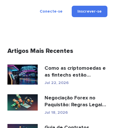
Conecte-se
Inscrever-se
Artigos Mais Recentes
Como as criptomoedas e
as fintechs estão
transformando os
Jul 22, 2026
pagamen...
Negociação Forex no
Paquistão: Regras Legais,
Corretoras, Aplic...
Jul 18, 2026
Guia de Contratos