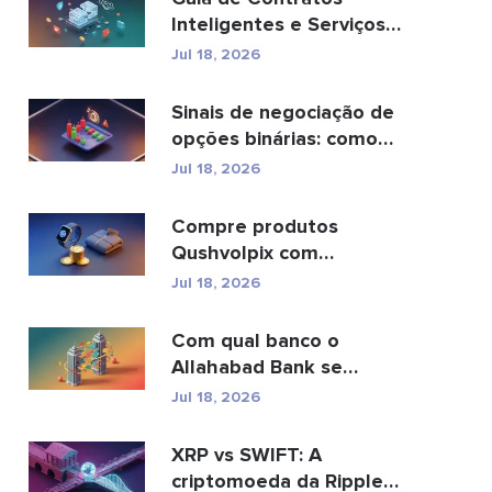
Inteligentes e Serviços
de Desenvolvimento de
Jul 18, 2026
C...
Sinais de negociação de
opções binárias: como
funcionam e os ...
Jul 18, 2026
Compre produtos
Qushvolpix com
criptomoedas: Bitcoin,
Jul 18, 2026
pagamentos e...
Com qual banco o
Allahabad Bank se
fundiu? Leia a matéria
Jul 18, 2026
complet...
XRP vs SWIFT: A
criptomoeda da Ripple