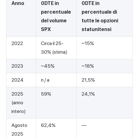
Anno
0DTE in
0DTE in
percentuale
percentuale di
del volume
tutte le opzioni
SPX
statunitensi
2022
Circa il 25-
~15%
30% (stima)
2023
~45%
~18%
2024
n / a
21,5%
2025
59%
24,1%
(anno
intero)
Agosto
62,4%
—
2025