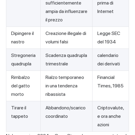
sufficientemente
prima di
ampia da influenzare
Internet
il prezzo
Dipingere il
Creazione illegale di
Legge SEC
nastro
volumi falsi
del 1934
Stregoneria
Scadenza quadrupla
calendario
quadrupla
trimestrale
dei derivati
Rimbalzo
Rialzo temporaneo
Financial
del gatto
in una tendenza
Times, 1985
morto
ribassista
Tirare il
Abbandono/scarico
Criptovalute,
tappeto
coordinato
e ora anche
azioni