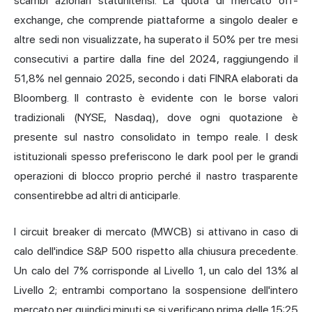
scambi azionari statunitensi. La quota di mercato off-
exchange, che comprende piattaforme a singolo dealer e
altre sedi non visualizzate, ha superato il 50% per tre mesi
consecutivi a partire dalla fine del 2024, raggiungendo il
51,8% nel gennaio 2025, secondo i dati FINRA elaborati da
Bloomberg. Il contrasto è evidente con le borse valori
tradizionali (NYSE, Nasdaq), dove ogni quotazione è
presente sul nastro consolidato in tempo reale. I desk
istituzionali spesso preferiscono le dark pool per le grandi
operazioni di blocco proprio perché il nastro trasparente
consentirebbe ad altri di anticiparle.
I circuit breaker di mercato (MWCB) si attivano in caso di
calo dell'indice S&P 500 rispetto alla chiusura precedente.
Un calo del 7% corrisponde al Livello 1, un calo del 13% al
Livello 2; entrambi comportano la sospensione dell'intero
mercato per quindici minuti se si verificano prima delle 15:25