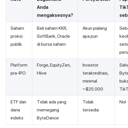
Anda
Tik
mengaksesnya?
seb
Saham
Beli saham KKR,
Akun pialang
Seb
proksi
SoftBank, Oracle
apa pun
kecil
publik
di bursa saham.
seti
per
Platform
Forge, EquityZen,
Investor
Sah
pra-IPO
Hiive
terakreditasi,
Byt
minimal
buk
~$25.000
TikT
ETF dan
Tidak ada yang
Tidak
Nol
dana
memegang
tersedia
indeks
ByteDance