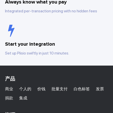
Always know what you pay
Integrated per-transaction pricing with no hidden fees
Start your integration
Set up Plisio swiftly in just 10 minutes.
产品
商业
个人的
价钱
批量支付
白色标签
发票
捐款
集成