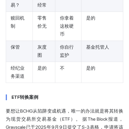
易？
经常
赎回机
零售
你拿着
是的
制
价无
这枚硬
币
保管
灰度
你自行
基金托管人
图
监护
经纪业
是的
不
是的
务渠道
ETF转换案例
要想让BCHG从陷阱变成机遇，唯一的办法就是将其转换
为现货交易所交易基金（ETF）。
据The Block报道，
Grayscale已于2025年9月9日提交了S-3表格，申请将该