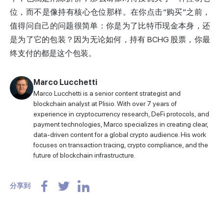
位，而不是像持有核心仓位那样。在你点击“购买”之前，
值得问自己的问题很简单：你是为了比特币现金本身，还
是为了它的包装？因为无论如何，持有 BCHG 股票，你最
终支付的都是这个包装。
Marco Lucchetti
Marco Lucchetti is a senior content strategist and
blockchain analyst at Plisio. With over 7 years of
experience in cryptocurrency research, DeFi protocols, and
payment technologies, Marco specializes in creating clear,
data-driven content for a global crypto audience. His work
focuses on transaction tracing, crypto compliance, and the
future of blockchain infrastructure.
分享到