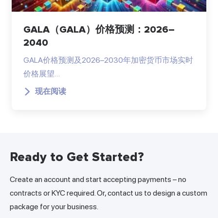
GALA（GALA）价格预测：2026–
2040
GALA价格预测及2026–2030年加密货币市场实时
价格展望…
现在阅读
Ready to Get Started?
Create an account and start accepting payments – no
contracts or KYC required. Or, contact us to design a custom
package for your business.