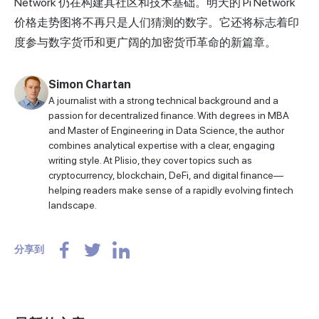
Network 仍在构建其社区和技术基础。明天的 Pi Network
价格走势图将不再只是人们猜测的数字。它还将标志着印
度参与数字货币和更广阔的加密货币革命的新篇章。
Simon Chartan
A journalist with a strong technical background and a
passion for decentralized finance. With degrees in MBA
and Master of Engineering in Data Science, the author
combines analytical expertise with a clear, engaging
writing style. At Plisio, they cover topics such as
cryptocurrency, blockchain, DeFi, and digital finance—
helping readers make sense of a rapidly evolving fintech
landscape.
分享到