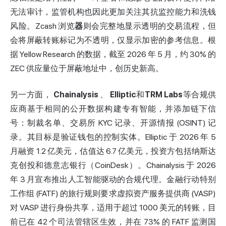
无法审计，监管机构也因此更加关注其抗监控能力和洗钱
风险。Zcash 浏览
器
则会完整地显示透明的交易流程，但
会将屏蔽转账标记为不透明，仅显示加密的参考信息。根
据 Yellow Research 的数据，截至 2026 年 5 月，约 30% 的
ZEC 供应量位于屏蔽地址中，创历史新高。
另一方面，
Chainalysis
、
Elliptic
和
TRM Labs
等合规供
应商基于相同的公开数据构建专有智能，并添加链下信
号：制裁名单、交易所 KYC 记录、开源情报 (OSINT) 记
录。其目标是验证钱包的控制实体。Elliptic 于 2026 年 5
月融资 1.2 亿美元，估值达 6.7 亿美元，投资方包括纳斯达
克创投和德意志银行（CoinDesk）。Chainalysis 于 2026
年 3 月宣布推出人工智能驱动的合规代理。金融行动特别
工作组 (FATF) 的旅行规则要求虚拟资产服务提供商 (VASP)
对 VASP 进行身份共享，适用于超过 1000 美元的转账，目
前已在 42 个司法管辖区生效，并在 73% 的 FATF 监测国