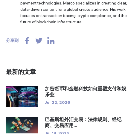
payment technologies, Marco specializes in creating clear,
data-driven content for a global crypto audience. His work
focuses on transaction tracing, crypto compliance, and the
future of blockchain infrastructure.
分享到
最新的文章
加密货币和金融科技如何重塑支付和娱
乐业
Jul 22, 2026
巴基斯坦外汇交易：法律规则、经纪
商、交易应用...
Jul 18, 2026