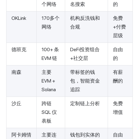
个网络
名搜索
的
OKLink
170多个
机构反洗钱和
免费
网络
合规
+付费
层级
德班克
100+ 条
DeFi投资组合
自由
EVM 链
+社交层
的
南森
主要
带标签的钱
有薪
EVM +
包，智能资金
酬的
Solana
追踪
沙丘
跨链
定制链上分析
免费
SQL 仪
增值
表板
阿卡姆情
主要连
钱包到实体的
自由