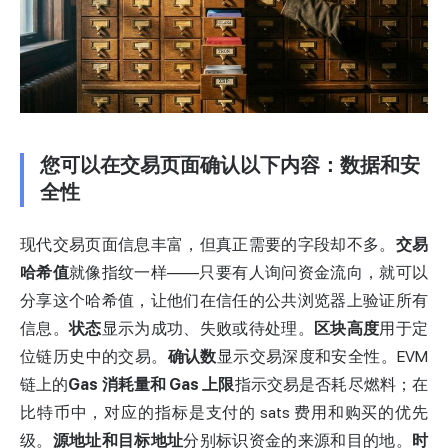
您可以在交易页面确认以下内容：数据和安
全性
现代交易页面信息丰富，但真正需要的字段却不多。
交易
哈希值
就像指纹一样——只要有人询问资金流向，就可以
分享这个哈希值，让他们在信任的公共浏览器上验证所有
信息。
状态
显示为成功、失败或待处理。
区块高度
用于定
位链历史中的交易。
确认数
显示交易深度和安全性。EVM
链上的
Gas 消耗量和 Gas 上限
指示交易是否耗尽燃料；在
比特币中，对应的指标是支付的 sats 费用和购买的优先
级。
源地址和目标地址
分别标识资金的来源和目的地。
时