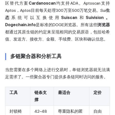
区替代方案
Cardanoscan
均支持ADA。Aptoscan支持
Aptos，Aptos目前每天处理300万至500万笔交易。Sui
生
态
系统可以互换使用
Suiscan
和
Suivision。
Dogechain.info
是标准的DOGE浏览器。所有这些
浏览器
都通过其原生链的约定来呈现相同的交易原语，包括哈希
值、发送方、接收方、金额、手续费、区块和确认信息。
多链聚合器和分析工具
当您需要在多个网络上进行交易时，单链浏览器就无法满
足需求了。一些聚合器专门提供多条链同时访问的服务。
工具
链条支
最适合
定价
撑
封锁椅
42–48
尊重隐私的匿
自由