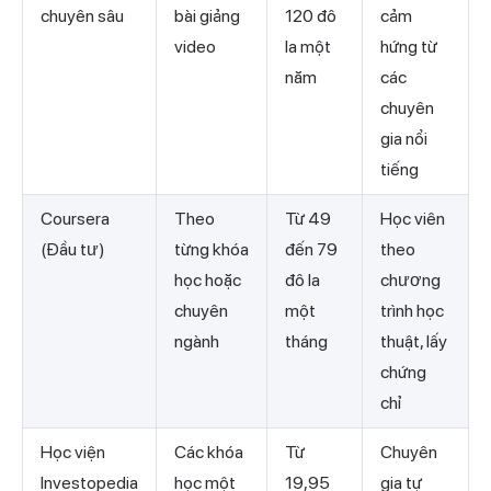
chuyên sâu
bài giảng
120 đô
cảm
video
la một
hứng từ
năm
các
chuyên
gia nổi
tiếng
Coursera
Theo
Từ 49
Học viên
(Đầu tư)
từng khóa
đến 79
theo
học hoặc
đô la
chương
chuyên
một
trình học
ngành
tháng
thuật, lấy
chứng
chỉ
Học viện
Các khóa
Từ
Chuyên
Investopedia
học một
19,95
gia tự