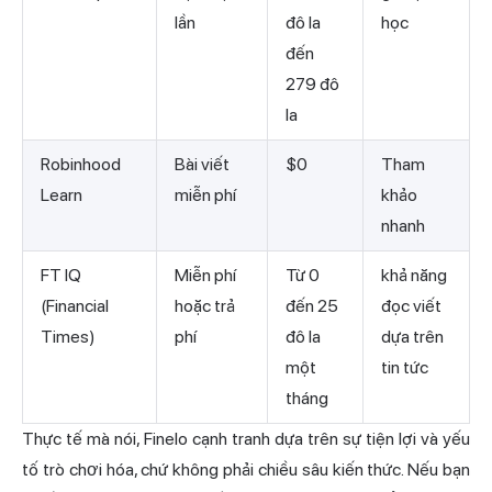
lần
đô la
học
đến
279 đô
la
Robinhood
Bài viết
$0
Tham
Learn
miễn phí
khảo
nhanh
FT IQ
Miễn phí
Từ 0
khả năng
(Financial
hoặc trả
đến 25
đọc viết
Times)
phí
đô la
dựa trên
một
tin tức
tháng
Thực tế mà nói, Finelo cạnh tranh dựa trên sự tiện lợi và yếu
tố trò chơi hóa, chứ không phải chiều sâu kiến thức. Nếu bạn