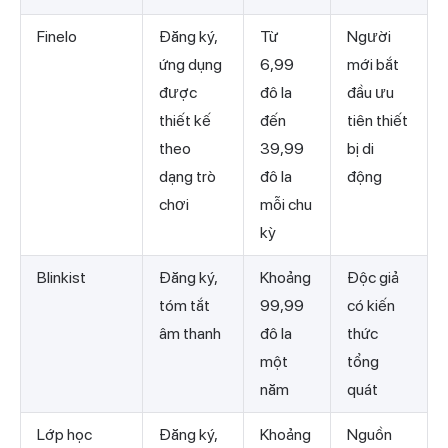
Finelo
Đăng ký,
Từ
Người
ứng dụng
6,99
mới bắt
được
đô la
đầu ưu
thiết kế
đến
tiên thiết
theo
39,99
bị di
dạng trò
đô la
động
chơi
mỗi chu
kỳ
Blinkist
Đăng ký,
Khoảng
Độc giả
tóm tắt
99,99
có kiến
âm thanh
đô la
thức
một
tổng
năm
quát
Lớp học
Đăng ký,
Khoảng
Nguồn