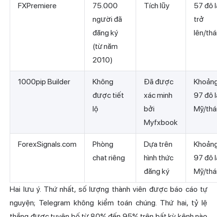
FXPremiere
75.000
Tích lũy
57 đô l
người đã
trở
đăng ký
lên/th
(từ năm
2010)
1000pip Builder
Không
Đã được
Khoản
được tiết
xác minh
97 đô l
lộ
bởi
Mỹ/thá
Myfxbook
ForexSignals.com
Phòng
Dựa trên
Khoản
chat riêng
hình thức
97 đô l
đăng ký
Mỹ/thá
Hai lưu ý. Thứ nhất, số lượng thành viên được báo cáo tự
nguyện; Telegram không kiểm toán chúng. Thứ hai, tỷ lệ
thắng được tuyên bố từ 80% đến 95% trên bất kỳ kênh nào