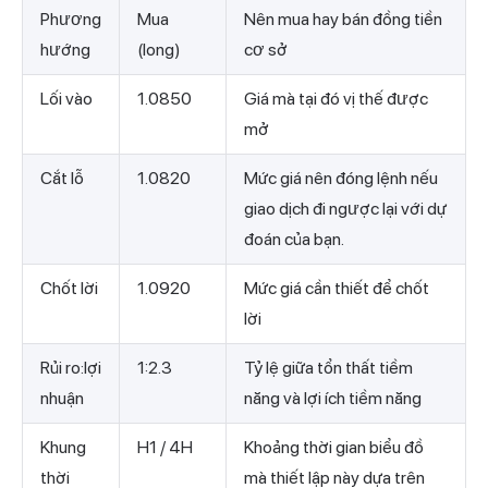
Phương
Mua
Nên mua hay bán đồng tiền
hướng
(long)
cơ sở
Lối vào
1.0850
Giá mà tại đó vị thế được
mở
Cắt lỗ
1.0820
Mức giá nên đóng lệnh nếu
giao dịch đi ngược lại với dự
đoán của bạn.
Chốt lời
1.0920
Mức giá cần thiết để chốt
lời
Rủi ro:lợi
1:2.3
Tỷ lệ giữa tổn thất tiềm
nhuận
năng và lợi ích tiềm năng
Khung
H1 / 4H
Khoảng thời gian biểu đồ
thời
mà thiết lập này dựa trên