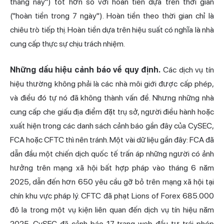
tháng này") tốt hơn so với hoàn tiền dựa trên thời gian
("hoàn tiền trong 7 ngày"). Hoàn tiền theo thời gian chỉ là
chiêu trò tiếp thị. Hoàn tiền dựa trên hiệu suất có nghĩa là nhà
cung cấp thực sự chịu trách nhiệm.
Những dấu hiệu cảnh báo về quy định.
Các dịch vụ tín
hiệu thường không phải là các nhà môi giới được cấp phép,
và điều đó tự nó đã không thành vấn đề. Nhưng những nhà
cung cấp che giấu địa điểm đặt trụ sở, người điều hành hoặc
xuất hiện trong các danh sách cảnh báo gần đây của CySEC,
FCA hoặc CFTC thì nên tránh. Một vài dữ liệu gần đây: FCA đã
dẫn đầu một chiến dịch quốc tế trấn áp những người có ảnh
hưởng trên mạng xã hội bất hợp pháp vào tháng 6 năm
2025, dẫn đến hơn 650 yêu cầu gỡ bỏ trên mạng xã hội tại
chín khu vực pháp lý. CFTC đã phạt Lions of Forex 685.000
đô la trong một vụ kiện liên quan đến dịch vụ tín hiệu năm
2025. CySEC đã cảnh báo 17 trang web đầu tư trái phép