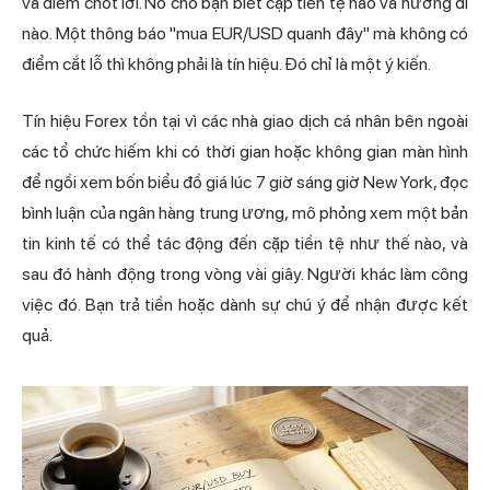
và điểm chốt lời. Nó cho bạn biết cặp tiền tệ nào và hướng đi
nào. Một thông báo "mua EUR/USD quanh đây" mà không có
điểm cắt lỗ thì không phải là tín hiệu. Đó chỉ là một ý kiến.
Tín hiệu Forex tồn tại vì các nhà giao dịch cá nhân bên ngoài
các tổ chức hiếm khi có thời gian hoặc không gian màn hình
để ngồi xem bốn biểu đồ giá lúc 7 giờ sáng giờ New York, đọc
bình luận của ngân hàng trung ương, mô phỏng xem một bản
tin kinh tế có thể tác động đến cặp tiền tệ như thế nào, và
sau đó hành động trong vòng vài giây. Người khác làm công
việc đó. Bạn trả tiền hoặc dành sự chú ý để nhận được kết
quả.