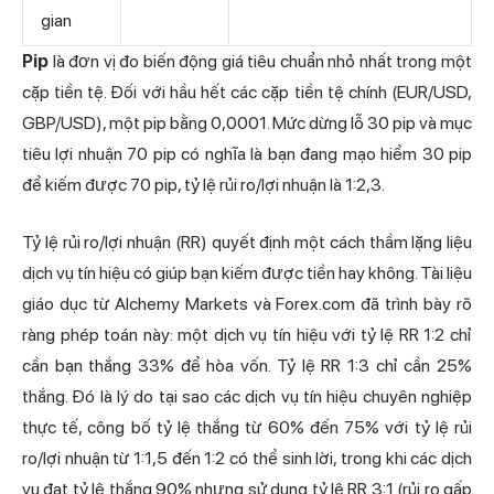
gian
Pip
là đơn vị đo biến động giá tiêu chuẩn nhỏ nhất trong một
cặp tiền tệ. Đối với hầu hết các cặp tiền tệ chính (EUR/USD,
GBP/USD), một pip bằng 0,0001. Mức dừng lỗ 30 pip và mục
tiêu lợi nhuận 70 pip có nghĩa là bạn đang mạo hiểm 30 pip
để kiếm được 70 pip, tỷ lệ rủi ro/lợi nhuận là 1:2,3.
Tỷ lệ rủi ro/lợi nhuận (RR) quyết định một cách thầm lặng liệu
dịch vụ tín hiệu có giúp bạn kiếm được tiền hay không. Tài liệu
giáo dục từ Alchemy Markets và Forex.com đã trình bày rõ
ràng phép toán này: một dịch vụ tín hiệu với tỷ lệ RR 1:2 chỉ
cần bạn thắng 33% để hòa vốn. Tỷ lệ RR 1:3 chỉ cần 25%
thắng. Đó là lý do tại sao các dịch vụ tín hiệu chuyên nghiệp
thực tế, công bố tỷ lệ thắng từ 60% đến 75% với tỷ lệ rủi
ro/lợi nhuận từ 1:1,5 đến 1:2 có thể sinh lời, trong khi các dịch
vụ đạt tỷ lệ thắng 90% nhưng sử dụng tỷ lệ RR 3:1 (rủi ro gấp