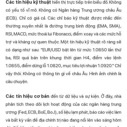
Các tín hiệu kỹ thuật
hiển thị trực tiếp trên biểu đồ. Không
có yếu tố vĩ mô. Không có Ngân hàng Trung ương châu Âu
(ECB). Chỉ có giá cả. Các chỉ báo kỹ thuật được nhắc đến
thường xuyên nhất là đường trung bình động (EMA, SMA),
RSI, MACD, mức thoái lui Fibonacci, điểm xoay và các mức hỗ
trợ và kháng cự quen thuộc. Một tín hiệu kỹ thuật rõ ràng sẽ
có dạng như sau: "EUR/USD bật lên từ mức 1.0850 lần thứ
ba, RSI quá bán trên khung thời gian H4, điểm vào lệnh
1.0855, điểm dừng lỗ 1.0820, mục tiêu lợi nhuận 1.0920." Chỉ
vậy thôi. Không có thông tin gì về châu Âu. Hình ảnh chính là
câu chuyện.
Các tín hiệu cơ bản
đến từ dữ liệu và sự kiện. Ở đây, nhà
phân tích theo dõi lịch hoạt động của các ngân hàng trung
ương (Fed, ECB, BoE, BoJ), số liệu lạm phát, báo cáo việc làm
và bất kỳ vấn đề địa chính trị nào đang nổi lên vào sáng hôm