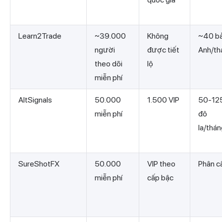
Learn2Trade
~39.000
Không
~40 b
người
được tiết
Anh/th
theo dõi
lộ
miễn phí
AltSignals
50.000
1.500 VIP
50-12
miễn phí
đô
la/thá
SureShotFX
50.000
VIP theo
Phân c
miễn phí
cấp bậc