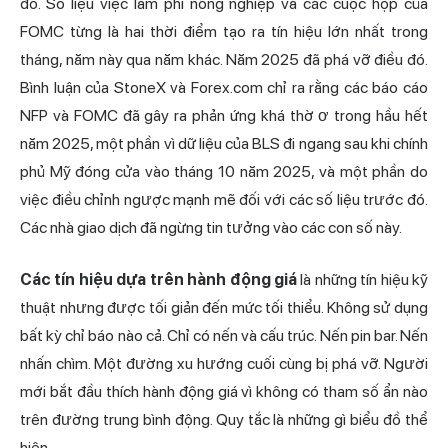
đó. Số liệu việc làm phi nông nghiệp và các cuộc họp của
FOMC từng là hai thời điểm tạo ra tín hiệu lớn nhất trong
tháng, năm này qua năm khác. Năm 2025 đã phá vỡ điều đó.
Bình luận của StoneX và Forex.com chỉ ra rằng các báo cáo
NFP và FOMC đã gây ra phản ứng khá thờ ơ trong hầu hết
năm 2025, một phần vì dữ liệu của BLS đi ngang sau khi chính
phủ Mỹ đóng cửa vào tháng 10 năm 2025, và một phần do
việc điều chỉnh ngược mạnh mẽ đối với các số liệu trước đó.
Các nhà giao dịch đã ngừng tin tưởng vào các con số này.
Các tín hiệu dựa trên hành động giá
là những tín hiệu kỹ
thuật nhưng được tối giản đến mức tối thiểu. Không sử dụng
bất kỳ chỉ báo nào cả. Chỉ có nến và cấu trúc. Nến pin bar. Nến
nhấn chìm. Một đường xu hướng cuối cùng bị phá vỡ. Người
mới bắt đầu thích hành động giá vì không có tham số ẩn nào
trên đường trung bình động. Quy tắc là những gì biểu đồ thể
hiện.