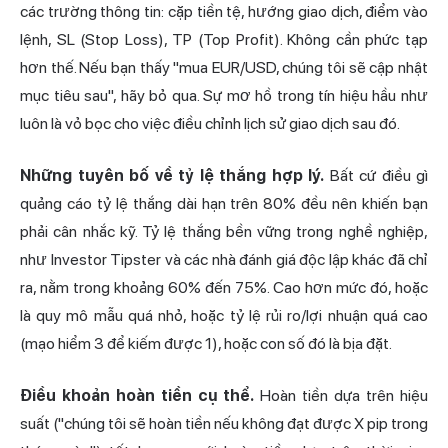
các trường thông tin: cặp tiền tệ, hướng giao dịch, điểm vào
lệnh, SL (Stop Loss), TP (Top Profit). Không cần phức tạp
hơn thế. Nếu bạn thấy "mua EUR/USD, chúng tôi sẽ cập nhật
mục tiêu sau", hãy bỏ qua. Sự mơ hồ trong tín hiệu hầu như
luôn là vỏ bọc cho việc điều chỉnh lịch sử giao dịch sau đó.
Những tuyên bố về tỷ lệ thắng hợp lý.
Bất cứ điều gì
quảng cáo tỷ lệ thắng dài hạn trên 80% đều nên khiến bạn
phải cân nhắc kỹ. Tỷ lệ thắng bền vững trong nghề nghiệp,
như Investor Tipster và các nhà đánh giá độc lập khác đã chỉ
ra, nằm trong khoảng 60% đến 75%. Cao hơn mức đó, hoặc
là quy mô mẫu quá nhỏ, hoặc tỷ lệ rủi ro/lợi nhuận quá cao
(mạo hiểm 3 để kiếm được 1), hoặc con số đó là bịa đặt.
Điều khoản hoàn tiền cụ thể.
Hoàn tiền dựa trên hiệu
suất ("chúng tôi sẽ hoàn tiền nếu không đạt được X pip trong