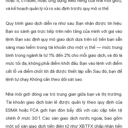
hoặc 5, cTrader, hoặc ứng dụng web riêng của nhà môi giới),
và kế hoạch quản lý rủi ro xác định trước quy mô vị thế.
Quy trình giao dịch diễn ra như sau: Bạn nhận được tín hiệu.
Bạn so sánh giá trực tiếp trên nền tảng của mình với giá vào
lệnh. Bạn xác định quy mô giao dịch dựa trên số tiền bạn sẵn
sàng mạo hiểm trong tài khoản cho một vị thế — mức trung
bình trong ngành là từ 1% đến 2% cho mỗi giao dịch, và đó là
mức tối đa, không phải điểm khởi đầu. Bạn vào lệnh với điểm
cắt lỗ và điểm chốt lời đã được thiết lập sẵn. Sau đó, bạn để
lệnh tự chạy. Không cần theo dõi sát sao.
Nhà môi giới đóng vai trò trung gian giữa bạn và thị trường.
Tài khoản giao dịch bán lẻ được quản lý theo quy định của
ESMA hoặc FCA giới hạn đòn bẩy đối với các cặp tiền tệ
chính ở mức 30:1. Các sàn giao dịch nước ngoài, bao gồm
một số sàn giao dịch tiền điện tử như XBTFX chấp nhận tiền