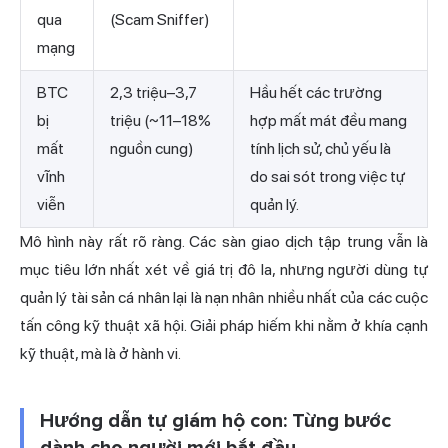
qua
(Scam Sniffer)
mạng
BTC
2,3 triệu–3,7
Hầu hết các trường
bị
triệu (~11–18%
hợp mất mát đều mang
mất
nguồn cung)
tính lịch sử, chủ yếu là
vĩnh
do sai sót trong việc tự
viễn
quản lý.
Mô hình này rất rõ ràng. Các sàn giao dịch tập trung vẫn là
mục tiêu lớn nhất xét về giá trị đô la, nhưng người dùng tự
quản lý tài sản cá nhân lại là nạn nhân nhiều nhất của các cuộc
tấn công kỹ thuật xã hội. Giải pháp hiếm khi nằm ở khía cạnh
kỹ thuật, mà là ở hành vi.
Hướng dẫn tự giám hộ con: Từng bước
dành cho người mới bắt đầu