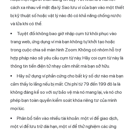
cách xa nhau về mặt địa lý. Sao lưu ví của bạn vào một thiết
bị kỹ thuật số hoặc vật lý nào đó có khả năng chống nước
và lửa khi có thể.
Tuyệt đối không bao giờ nhập cụm từ khôi phục vào
trang web, ứng dụng ví mà bạn không tự khởi tạo hoặc
trong cuộc chia sẻ màn hình Zoom. Không có nhóm hỗ trợ
hợp pháp nào sẽ yêu cầu cụm từ này. Hãy coi cụm từ này là
thông tin tiền điện tử nhạy cảm nhất mà bạn sở hữu.
Hãy sử dụng ví phần cứng cho bất kỳ số dư nào mà bạn
cảm thấy lo lắng nếu bị mất. Chi phí từ 79 đến 199 đô la là
không đáng kể so với sự bảo vệ mà nó mang lại, và nó cho
phép bạn toàn quyền kiểm soát khóa riêng tư của mình
mọi lúc.
Phân bổ tiền vào nhiều tài khoản: một ví để giao dịch,
một ví để lưu trữ dài hạn, một ví để thử nghiệm các ứng