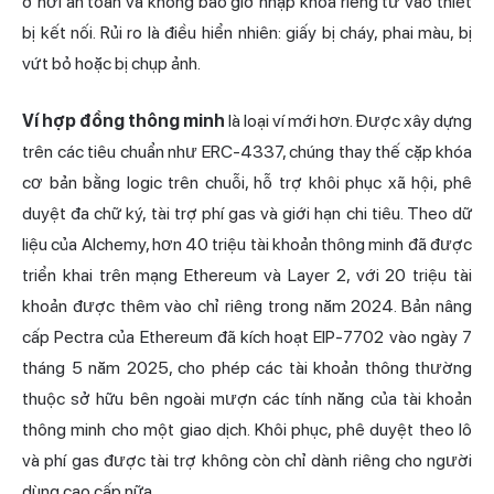
ở nơi an toàn và không bao giờ nhập khóa riêng tư vào thiết
bị kết nối. Rủi ro là điều hiển nhiên: giấy bị cháy, phai màu, bị
vứt bỏ hoặc bị chụp ảnh.
Ví hợp đồng thông minh
là loại ví mới hơn. Được xây dựng
trên các tiêu chuẩn như ERC-4337, chúng thay thế cặp khóa
cơ bản bằng logic trên chuỗi, hỗ trợ khôi phục xã hội, phê
duyệt đa chữ ký, tài trợ phí gas và giới hạn chi tiêu. Theo dữ
liệu của Alchemy, hơn 40 triệu tài khoản thông minh đã được
triển khai trên mạng Ethereum và Layer 2, với 20 triệu tài
khoản được thêm vào chỉ riêng trong năm 2024. Bản nâng
cấp Pectra của Ethereum đã kích hoạt EIP-7702 vào ngày 7
tháng 5 năm 2025, cho phép các tài khoản thông thường
thuộc sở hữu bên ngoài mượn các tính năng của tài khoản
thông minh cho một giao dịch. Khôi phục, phê duyệt theo lô
và phí gas được tài trợ không còn chỉ dành riêng cho người
dùng cao cấp nữa.