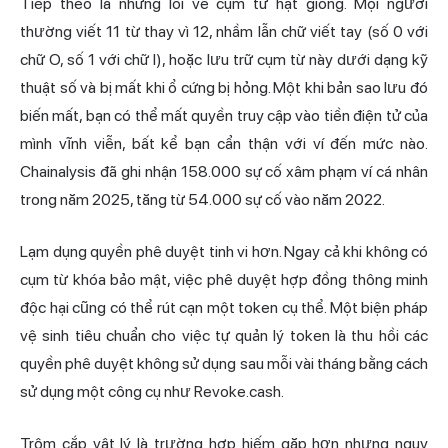
Tiếp theo là những lỗi về cụm từ hạt giống. Mọi người
thường viết 11 từ thay vì 12, nhầm lẫn chữ viết tay (số 0 với
chữ O, số 1 với chữ l), hoặc lưu trữ cụm từ này dưới dạng kỹ
thuật số và bị mất khi ổ cứng bị hỏng. Một khi bản sao lưu đó
biến mất, bạn có thể mất quyền truy cập vào tiền điện tử của
mình vĩnh viễn, bất kể bạn cẩn thận với ví đến mức nào.
Chainalysis đã ghi nhận 158.000 sự cố xâm phạm ví cá nhân
trong năm 2025, tăng từ 54.000 sự cố vào năm 2022.
Lạm dụng quyền phê duyệt tinh vi hơn. Ngay cả khi không có
cụm từ khóa bảo mật, việc phê duyệt hợp đồng thông minh
độc hại cũng có thể rút cạn một token cụ thể. Một biện pháp
vệ sinh tiêu chuẩn cho việc tự quản lý token là thu hồi các
quyền phê duyệt không sử dụng sau mỗi vài tháng bằng cách
sử dụng một công cụ như Revoke.cash.
Trộm cắp vật lý là trường hợp hiếm gặp hơn nhưng nguy