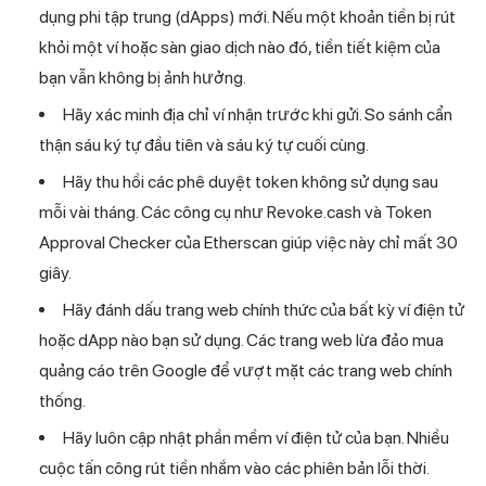
dụng phi tập trung (dApps) mới. Nếu một khoản tiền bị rút
khỏi một ví hoặc sàn giao dịch nào đó, tiền tiết kiệm của
bạn vẫn không bị ảnh hưởng.
Hãy xác minh địa chỉ ví nhận trước khi gửi. So sánh cẩn
thận sáu ký tự đầu tiên và sáu ký tự cuối cùng.
Hãy thu hồi các phê duyệt token không sử dụng sau
mỗi vài tháng. Các công cụ như Revoke.cash và Token
Approval Checker của Etherscan giúp việc này chỉ mất 30
giây.
Hãy đánh dấu trang web chính thức của bất kỳ ví điện tử
hoặc dApp nào bạn sử dụng. Các trang web lừa đảo mua
quảng cáo trên Google để vượt mặt các trang web chính
thống.
Hãy luôn cập nhật phần mềm ví điện tử của bạn. Nhiều
cuộc tấn công rút tiền nhắm vào các phiên bản lỗi thời.