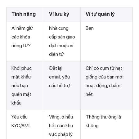
Tính năng
Ví lưu ký
Ví tự quản lý
Ai nắm giữ
Nhà cung
Bạn
các khóa
cấp sàn giao
riêng tư?
dịch hoặc ví
điện tử
Khôi phục
Đặt lại
Chỉ có cụm từ hạt
mật khẩu
email, yêu
giống của bạn mới
nếu bạn
cầu hỗ trợ
hoạt động, chấm
quên mật
hết.
khẩu.
Yêu cầu
Vâng, ở hầu
Thông thường là
KYC/AML
hết các khu
không
vực pháp lý.