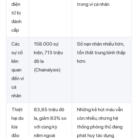
điện
trong ví cá nhân.
tử bị
đánh
cắp
Các
158.000 sự
Số nạn nhân nhiều hơn,
sự cố
kiện, 713 triệu
tổn thất trung bình thấp
liên
đô la
hơn.
quan
(Chainalysis)
đến ví
cá
nhân
Thiệt
83,85 triệu đô
Những kẻ hút máu vẫn
hại do
la, giảm 83% so
còn nhiều, nhưng hệ
lừa
với cùng kỳ
thống phòng thủ đang
đảo
năm ngoái
phát huy tác dụng.