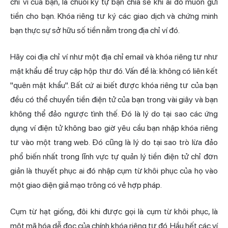
chỉ ví của bạn, là chuỗi ký tự bạn chia sẻ khi ai đó muốn gửi
tiền cho bạn. Khóa riêng tư ký các giao dịch và chứng minh
bạn thực sự sở hữu số tiền nằm trong địa chỉ ví đó.
Hãy coi địa chỉ ví như một địa chỉ email và khóa riêng tư như
mật khẩu để truy cập hộp thư đó. Vấn đề là: không có liên kết
"quên mật khẩu". Bất cứ ai biết được khóa riêng tư của bạn
đều có thể chuyển tiền điện tử của bạn trong vài giây và bạn
không thể đảo ngược tình thế. Đó là lý do tại sao các ứng
dụng ví điện tử không bao giờ yêu cầu bạn nhập khóa riêng
tư vào một trang web. Đó cũng là lý do tại sao trò lừa đảo
phổ biến nhất trong lĩnh vực tự quản lý tiền điện tử chỉ đơn
giản là thuyết phục ai đó nhập cụm từ khôi phục của họ vào
một giao diện giả mạo trông có vẻ hợp pháp.
Cụm
từ hạt giống
, đôi khi được gọi là cụm từ khôi phục, là
một mã hóa dễ đọc của chính khóa riêng tư đó. Hầu hết các ví