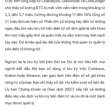
Ước tính tổng hợp từ Chainalysis, Glassnode và CoinLedger
cho thấy số lượng BTC bị mất vĩnh viễn nằm trong khoảng từ
2,3 đến 3,7 triệu, tương đương khoảng 11 đến 18% tổng số
21 triệu Bitcoin hiện có. Phần lớn số lượng này đến từ những
ngày đầu, khi việc lưu trữ tiền điện tử chỉ đơn giản là viết khóa
lên một mẩu giấy nhớ và quên mất nó nằm trên máy tính xách
tay nào. Đó là hậu quả lâu dài của những thói quen tự quản lý
tiền
điện tử không
tốt.
Ngược lại là lưu ký bởi bên thứ ba. Đó là nơi hầu hết mọi
người bắt đầu. Khi bạn sử dụng ví lưu ký trên Coinbase,
Kraken hoặc Binance, sàn giao dịch tiền điện tử sẽ giữ khóa
riêng tư của bạn. Bạn chỉ thấy số dư. Họ kiểm soát số tiền đó.
Ủy ban Chứng khoán và Giao dịch (SEC) xếp tất cả những
điều này vào dịch vụ lưu ký tiền điện tử và coi đó là một danh
mục được quản lý.