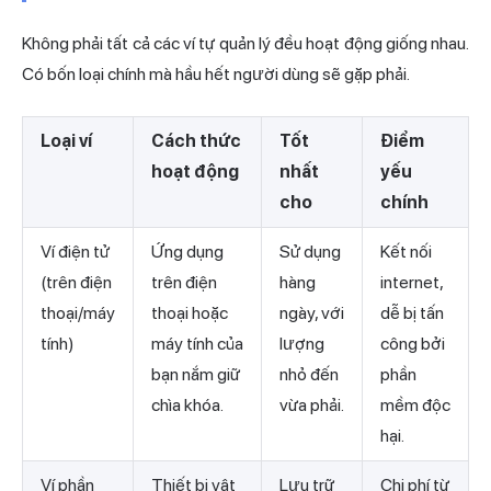
Không phải tất cả các ví tự quản lý đều hoạt động giống nhau.
Có bốn loại chính mà hầu hết người dùng sẽ gặp phải.
Loại ví
Cách thức
Tốt
Điểm
hoạt động
nhất
yếu
cho
chính
Ví điện tử
Ứng dụng
Sử dụng
Kết nối
(trên điện
trên điện
hàng
internet,
thoại/máy
thoại hoặc
ngày, với
dễ bị tấn
tính)
máy tính của
lượng
công bởi
bạn nắm giữ
nhỏ đến
phần
chìa khóa.
vừa phải.
mềm độc
hại.
Ví phần
Thiết bị vật
Lưu trữ
Chi phí từ