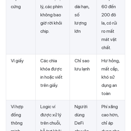
cứng
lý, các phím
dài hạn,
60 đến
không bao
số
200 đô
giờ rời khỏi
lượng
la, có rủi
chip.
lớn
ro mất
mát vật
chất.
Ví giấy
Các chìa
Chỉ sao
Hư hỏng,
khóa được
lưu lạnh
mất cắp,
in hoặc viết
khó sử
trên giấy.
dụng an
toàn
Ví hợp
Logic ví
Người
Phí xăng
đồng
được xử lý
dùng
cao hơn,
thông
trên chuỗi,
DeFi
chỉ áp