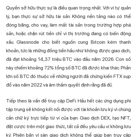
Quyền sở hữu thực sự là điều quan trọng nhất. Với ví tự quản
lý, bạn thực sự sở hữu tài sản. Không nền tảng nào có thể
đóng băng, cho vay, làm mất tài sản trong trường hợp phá
sản, hoặc chặn rút tiền chỉ vì thị trường đang có biến động
xấu. Glassnode cho biết nguồn cung Bitcoin kém thanh
khoản, tức là những đồng tiền hầu như không được giao dịch,
đã đạt khoảng 14,37 triệu BTC vào đầu năm 2026. Con số
này chiếm khoảng 72% tổng số BTC đã được khai thác. Phần
lớn số BTC đó thuộc về những người đã chứng kiến FTX sụp
đổ vào năm 2022 và âm thầm quyết định rằng đã đủ.
Tiếp theo là vấn đề truy cập DeFi. Hầu hết các ứng dụng
phi
tập trung
sẽ không kết nối được với tài khoản lưu ký vì chúng
cần chữ ký trực tiếp từ ví của bạn. Giao dịch DEX, tạo NFT,
đặt cược trên một giao thức, tất cả đều yêu cầu ví không lưu
ký. Phiên bản ví sàn giao dịch không thể giúp bạn truy cập