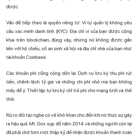
được.
Vấn đề tiếp theo là quyền riêng tư. Ví tự quản lý không yêu
cầu xác minh danh tính (KYC). Địa chỉ ví của bạn được công
khai trên blockchain, đúng vậy, nhưng nó không được gắn
liền với hộ chiếu, số an sinh xã hội và địa chỉ nhà của bạn như
tài khoản Coinbase.
Các khoản phí cũng cộng dồn lại. Dịch vụ lưu ký thu phí rút
tiền, chênh lệch tỷ giá và những chi phí nhỏ mà bạn không
mấy để ý. Thiết lập tự lưu ký chỉ trả phí cho mạng lưới và thế
thôi.
Rủi ro đối tác nghe có vẻ khô khan cho đến khi nó thực sự gây
ra hậu quả. Mt. Gox sụp đổ năm 2014 và những người còn lại
đã phải chờ hơn một thập kỷ để nhận được khoản thanh toán