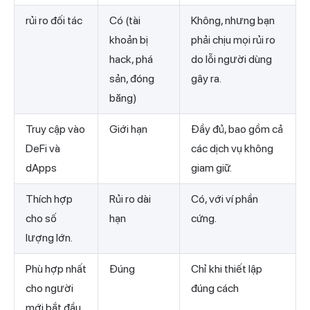
rủi ro đối tác
Có (tài
Không, nhưng bạn
khoản bị
phải chịu mọi rủi ro
hack, phá
do lỗi người dùng
sản, đóng
gây ra.
băng)
Truy cập vào
Giới hạn
Đầy đủ, bao gồm cả
DeFi và
các dịch vụ không
dApps
giam giữ.
Thích hợp
Rủi ro dài
Có, với ví phần
cho số
hạn
cứng.
lượng lớn.
Phù hợp nhất
Đúng
Chỉ khi thiết lập
cho người
đúng cách
mới bắt đầu