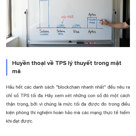
Huyền thoại về TPS lý thuyết trong mật
mã
Hầu hết các danh sách "blockchain nhanh nhất" đều nêu ra
chỉ số TPS tối đa. Hãy xem xét những con số đó một cách
thận trọng, bởi vì chúng là mức tối đa được đo trong điều
kiện phòng thí nghiệm hoàn hảo mà các mạng thực tế hiếm
khi đạt được.