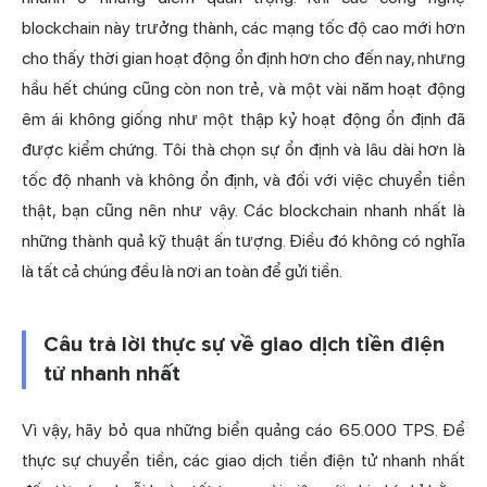
blockchain này trưởng thành, các mạng tốc độ cao mới hơn
cho thấy thời gian hoạt động ổn định hơn cho đến nay, nhưng
hầu hết chúng cũng còn non trẻ, và một vài năm hoạt động
êm ái không giống như một thập kỷ hoạt động ổn định đã
được kiểm chứng. Tôi thà chọn sự ổn định và lâu dài hơn là
tốc độ nhanh và không ổn định, và đối với việc chuyển tiền
thật, bạn cũng nên như vậy. Các blockchain nhanh nhất là
những thành quả kỹ thuật ấn tượng. Điều đó không có nghĩa
là tất cả chúng đều là nơi an toàn để gửi tiền.
Câu trả lời thực sự về giao dịch tiền điện
tử nhanh nhất
Vì vậy, hãy bỏ qua những biển quảng cáo 65.000 TPS. Để
thực sự chuyển tiền, các giao dịch tiền điện tử nhanh nhất