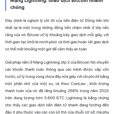
Mạng Lightning: Giao dịch Bitcoin nhanh
chóng
Đây chính là
nghịch lý
cốt lõi của tiền điện tử. Đồng tiền lớn
nhất lại là một trong những đồng tiền chậm nhất ở lớp nền
tảng của nó. Bitcoin xử lý khoảng bảy giao dịch mỗi giây, với
thời gian tạo khối là mười phút và thời gian hoàn tất giao dịch
có thể mất khoảng một giờ để cảm thấy an toàn.
Giải pháp nằm ở Mạng Lightning, lớp 2 của Bitcoin. Nó chuyển
các khoản thanh toán thông qua các kênh được cấp vốn
trước, xử lý trong vòng chưa đầy nửa giây với chi phí chỉ bằng
một phần nhỏ của một xu, và theo CoinLaw , khối lượng
thanh toán của nó đã tăng khoảng 266% trong năm 2025
trên dung lượng hơn 5.600 BTC. Lightning là
bằng chứng
cho thấy các giao dịch tiền điện tử nhanh đang hướng đến
đâu: ít phụ thuộc vào các con số thô của
chuỗi cơ sở
, mà phụ