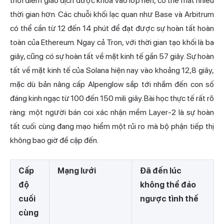
thời điểm giao dịch được khóa vào lớp nền, có thể mất nhiều
thời gian hơn. Các chuỗi khối lạc quan như Base và Arbitrum
có thể cần từ 12 đến 14 phút để đạt được sự hoàn tất hoàn
toàn của Ethereum. Ngay cả Tron, với thời gian tạo khối là ba
giây, cũng có sự hoàn tất về mặt kinh tế gần 57 giây. Sự hoàn
tất về mặt kinh tế của Solana hiện nay vào khoảng 12,8 giây,
mặc dù bản nâng cấp Alpenglow sắp tới nhắm đến con số
đáng kinh ngạc từ 100 đến 150 mili giây. Bài học thực tế rất rõ
ràng: một người bán coi xác nhận mềm Layer-2 là sự hoàn
tất cuối cùng đang mạo hiểm một rủi ro mà bộ phận tiếp thị
không bao giờ đề cập đến.
Cấp
Mạng lưới
Đã đến lúc
độ
không thể đảo
cuối
ngược tình thế
cùng