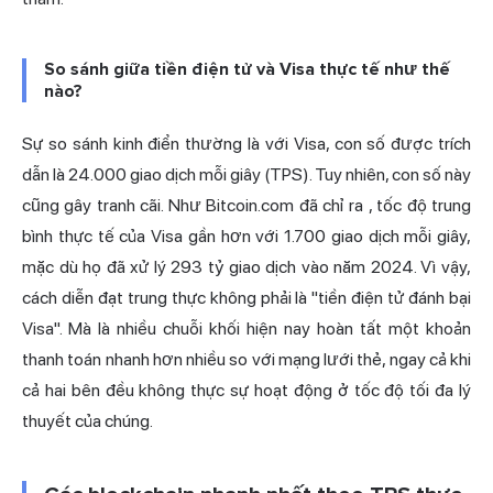
So sánh giữa tiền điện tử và Visa thực tế như thế
nào?
Sự so sánh kinh điển thường là với Visa, con số được trích
dẫn là 24.000 giao dịch mỗi giây (TPS). Tuy nhiên, con số này
cũng gây tranh cãi. Như
Bitcoin.com đã chỉ ra
, tốc độ trung
bình thực tế của Visa gần hơn với 1.700 giao dịch mỗi giây,
mặc dù họ đã xử lý 293 tỷ giao dịch vào năm 2024. Vì vậy,
cách diễn đạt trung thực không phải là "tiền điện tử đánh bại
Visa". Mà là nhiều chuỗi khối hiện nay hoàn tất một khoản
thanh toán nhanh hơn nhiều so với mạng lưới thẻ, ngay cả khi
cả hai bên đều không thực sự hoạt động ở tốc độ tối đa lý
thuyết của chúng.