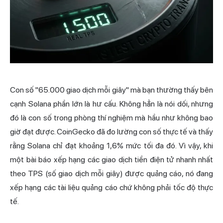
Con số "65.000 giao dịch mỗi giây" mà bạn thường thấy bên
cạnh Solana phần lớn là hư cấu. Không hẳn là nói dối, nhưng
đó là con số trong phòng thí nghiệm mà hầu như không bao
giờ đạt được. CoinGecko đã đo lường con số thực tế và thấy
rằng Solana chỉ đạt khoảng 1,6% mức tối đa đó. Vì vậy, khi
một bài báo xếp hạng các giao dịch tiền điện tử nhanh nhất
theo TPS (số giao dịch mỗi giây) được quảng cáo, nó đang
xếp hạng các tài liệu quảng cáo chứ không phải tốc độ thực
tế.