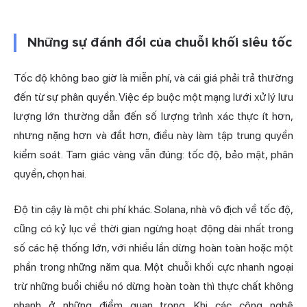
Những sự đánh đổi của chuỗi khối siêu tốc
Tốc độ không bao giờ là miễn phí, và cái giá phải trả thường
đến từ sự phân quyền. Việc ép buộc một mạng lưới xử lý lưu
lượng lớn thường dẫn đến số lượng trình xác thực ít hơn,
nhưng nặng hơn và đắt hơn, điều này làm tập trung quyền
kiểm soát. Tam giác vàng vẫn đúng: tốc độ, bảo mật, phân
quyền, chọn hai.
Độ tin cậy là một chi phí khác. Solana, nhà vô địch về tốc độ,
cũng có kỷ lục về thời gian ngừng hoạt động dài nhất trong
số các hệ thống lớn, với nhiều lần dừng hoàn toàn hoặc một
phần trong những năm qua. Một chuỗi khối cực nhanh ngoại
trừ những buổi chiều nó dừng hoàn toàn thì thực chất không
nhanh ở những điểm quan trọng. Khi các công nghệ