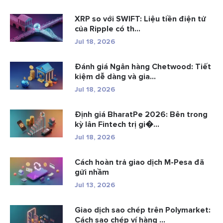
XRP so với SWIFT: Liệu tiền điện tử
của Ripple có th...
Jul 18, 2026
Đánh giá Ngân hàng Chetwood: Tiết
kiệm dễ dàng và gia...
Jul 18, 2026
Định giá BharatPe 2026: Bên trong
kỳ lân Fintech trị gi�...
Jul 18, 2026
Cách hoàn trả giao dịch M-Pesa đã
gửi nhầm
Jul 13, 2026
Giao dịch sao chép trên Polymarket:
Cách sao chép ví hàng ...