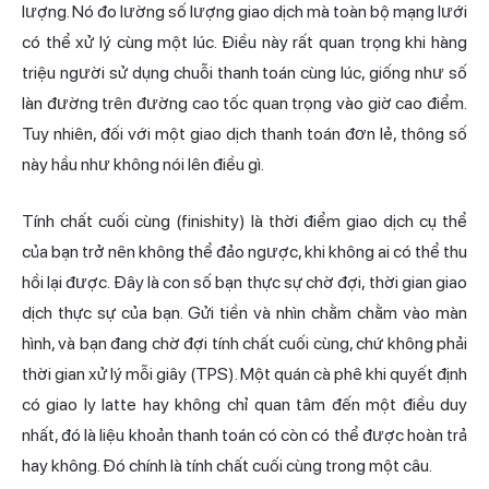
lượng. Nó đo lường số lượng giao dịch mà toàn bộ mạng lưới
có thể xử lý cùng một lúc. Điều này rất quan trọng khi hàng
triệu người sử dụng chuỗi thanh toán cùng lúc, giống như số
làn đường trên đường cao tốc quan trọng vào giờ cao điểm.
Tuy nhiên, đối với một giao dịch thanh toán đơn lẻ, thông số
này hầu như không nói lên điều gì.
Tính chất cuối cùng (finishity) là thời điểm giao dịch cụ thể
của bạn trở nên không thể đảo ngược, khi không ai có thể thu
hồi lại được. Đây là con số bạn thực sự chờ đợi, thời gian giao
dịch thực sự của bạn. Gửi tiền và nhìn chằm chằm vào màn
hình, và bạn đang chờ đợi tính chất cuối cùng, chứ không phải
thời gian xử lý mỗi giây (TPS). Một quán cà phê khi quyết định
có giao ly latte hay không chỉ quan tâm đến một điều duy
nhất, đó là liệu khoản thanh toán có còn có thể được hoàn trả
hay không. Đó chính là tính chất cuối cùng trong một câu.