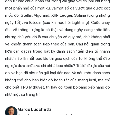
đến từ các chuỗi hoàn tất trong vài giây với chi phí chỉ bằng
một phần nhỏ của một xu, và một số đã vượt qua được cột
mốc đó: Stellar, Algorand, XRP Ledger, Solana (trong những
ngày tốt), và Bitcoin (sau khi học hỏi Lightning). Cuộc chạy
đua về thông lượng là có thật và đang ngày càng khốc liệt,
nhưng chủ yếu đó là câu chuyện về quy mô, chứ không phải
về khoản thanh toán tiếp theo của bạn. Câu hỏi quan trọng
hơn cần đặt ra trong bất kỳ danh sách "tiền điện tử nhanh
nhất" nào là: mất bao lâu thì giao dịch của tôi không thể đảo
ngược được nữa, và chi phí là bao nhiêu? Trả lời được câu hỏi
đó, và bạn đã biết nên gửi loại tiền nào. Và nếu một danh sách
không thể cho bạn biết độ hoàn tất của mạng lưới, mà chỉ
cho biết TPS lý thuyết, thì hãy coi toàn bộ bảng xếp hạng đó
như một sự trang trí.
Marco Lucchetti