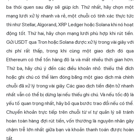
ba thói quen sau đây sẽ giúp ích. Thứ nhất, hãy chọn một
mạng lưới xử lý nhanh và rẻ, một chuỗi có tính xác thực tức
thì như Stellar, Algorand, XRP Ledger hoặc Solana khi nó hoạt
động tốt. Thứ hai, hãy chọn mạng lưới phù hợp khi rút tiền.
Gửi USDT qua Tron hoặc Solana được xử lý trong vài giây với
chi phí rất thấp, trong khi cùng một giao dịch đó qua
Ethereum có thể tốn hàng đô la và mất nhiều thời gian hơn.
Thứ ba, hãy chú ý đến các điều khoản nhỏ: thiếu thẻ đích
hoặc ghi chú có thể làm đóng băng một giao dịch mà chính
chuỗi đã xử lý trong vài giây. Các giao dịch tiền điện tử nhanh
nhất vẫn có thể bị dừng lại nếu thiếu ghi chú. Và nếu tốc độ là
yếu tố quan trọng nhất, hãy bỏ qua bước trao đổi nếu có thể.
Chuyển khoản trực tiếp trên chuỗi từ ví tự quản lý sẽ tránh
hoàn toàn hàng đợi rút tiền, vốn thường là nguyên nhân gây
chậm trễ lớn nhất giữa bạn và khoản thanh toán được hoàn
tất.