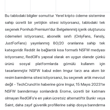
Bu tablodaki bilgiler somuttur. Yerel kripto ödeme sistemine
sahip ücretli bir yetişkin sitesi istiyorsanız, tablodaki tek
seçenek Pornhub Premium'dur. Belgelenmiş içerik oluşturucu
ödemeleri istiyorsanız, abonelik sınıfı (OnlyFans, Fansly,
JustForFans) yayınlanmış 80/20 oranlarına sahip tek
kategoridir. Reddit ile bağlantılı kısa formatlı NSFW medyası
istiyorsanız, RedGIFs yapısal olarak en uygun olanıdır çünkü
ürünü sosyal platformlarda gömülü kullanım için
tasarlanmıştır. NSFW kabul eden Imgur tarzı ana akım bir
resim barındırma sitesi istiyorsanız, bu seçenek artık mevcut
değil - TechCrunch'ın haberine göre Imgur, 15 Mayıs 2023'te
NSFW barındırmayı sonlandırdı. Erome, ücretli bir katmanı
olmayan RedGIFs'e en yakın ücretsiz alternatiftir. Bunkr veya
Saint, daha zayıf güvenlik profillerine sahip dosya barındırma