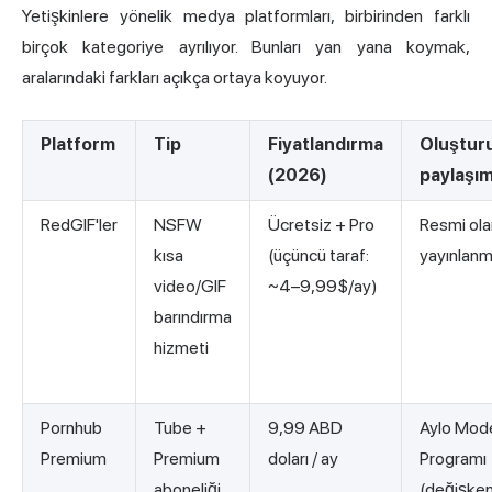
Yetişkinlere yönelik medya platformları, birbirinden farklı
birçok kategoriye ayrılıyor. Bunları yan yana koymak,
aralarındaki farkları açıkça ortaya koyuyor.
Platform
Tip
Fiyatlandırma
Oluştur
(2026)
paylaşım
RedGIF'ler
NSFW
Ücretsiz + Pro
Resmi ola
kısa
(üçüncü taraf:
yayınlanm
video/GIF
~4–9,99$/ay)
barındırma
hizmeti
Pornhub
Tube +
9,99 ABD
Aylo Mod
Premium
Premium
doları / ay
Programı
aboneliği
(değişken