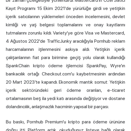
bir zaman çizelgesiyle yönlendirdi. Mastercard'ın Özel Satıcı
Kayıt Programı 15 Ekim 2021'de yürürlüğe girdi ve yetişkin
içerik satıcılarının yüklemeleri önceden incelemesini, devlet
kimliği ve yaş belgesi toplamalarını ve onay kayıtlarını
tutmalarını zorunlu kıldı. Variety'ye göre Visa ve Mastercard,
4 Ağustos 2022'de TrafficJunky aracılığıyla Pornhub reklam
harcamalarının işlenmesini askıya aldı. Yetişkin içerik
çalışanlarının fiat para birimine geçiş yolu olarak kullandığı
SpankChain kripto ödeme işlemcisi SpankPay, Wyre'ın
bankacılık ortağı Checkout.com'u kaybetmesinin ardından
20 Mart 2023'te kapandı. Ekonomik mantık somut: Yetişkin
içerik sektöründeki geri ödeme oranları, e-ticaret
ortalamasının beş ila yedi katı arasında değişiyor ve dostane
dolandırıcılık, anlaşmazlık hacminin yapısal bir parçası.
Bu baskı, Pornhub Premium'u kripto para ödeme ürününe
doğru itti. Platform artık, okuduğunuz listeye bağlı olarak