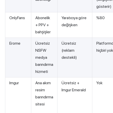
gösterir)
OnlyFans
Abonelik
Yaratıcıya göre
%80
+ PPV +
değişken
bahşişler
Erome
Ücretsiz
Ücretsiz
Platform
NSFW
(reklam
hiçbiri yo
medya
destekli)
barındırma
hizmeti
Imgur
Ana akım
Ücretsiz +
Yok
resim
Imgur Emerald
barındırma
sitesi