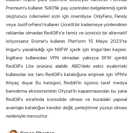
Premium'u kullanın. %80'lik pay üzerinden belgelenmiş içerik
oluşturucu ödemeleri sizin için önemliyse OnlyFans, Fansly
veya JustForFans'ı kullanın. Ücretli bir kademeye yönlendiren
reklamlar olmadan RedGIFs'e temiz ve ücretsiz bir alternatif
istiyorsanız Erome'u kullanın. Platform 15 Mayıs 2023'te
Imgur'u yasakladığı için NSFW içerik için Imgur'dan kaçının.
İngiltere kullanıcıları VPN olmadan yalnızca SFW içerikli
RedGIFs Lite ürününü alabilir; ABD'deki sekiz eyaletteki
kullanıcılar ise tam RedGIFs kataloğuna erişmek için VPN'e
ihtiyaç duyar. Bu kategori, Reddit'in üçüncü taraf medya
barındırma ekosisteminin Gfycat'in kapanmasından bu yana
RedGIFs etrafında konsolide olması ve buradaki yapısal
avantajın kataloğun kendisi değil, yerleştirme yüzeyi olması
nedeniyle mevcuttur.