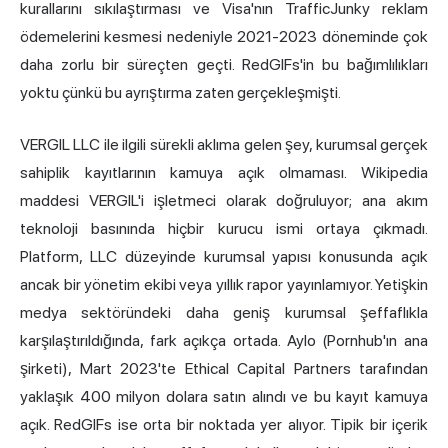
kurallarını sıkılaştırması ve Visa'nın TrafficJunky reklam
ödemelerini kesmesi nedeniyle 2021-2023 döneminde çok
daha zorlu bir süreçten geçti. RedGIFs'in bu bağımlılıkları
yoktu çünkü bu ayrıştırma zaten gerçekleşmişti.
VERGIL LLC ile ilgili sürekli aklıma gelen şey, kurumsal gerçek
sahiplik kayıtlarının kamuya açık olmaması. Wikipedia
maddesi VERGIL'i işletmeci olarak doğruluyor; ana akım
teknoloji basınında hiçbir kurucu ismi ortaya çıkmadı.
Platform, LLC düzeyinde kurumsal yapısı konusunda açık
ancak bir yönetim ekibi veya yıllık rapor yayınlamıyor. Yetişkin
medya sektöründeki daha geniş kurumsal şeffaflıkla
karşılaştırıldığında, fark açıkça ortada. Aylo (Pornhub'ın ana
şirketi), Mart 2023'te Ethical Capital Partners tarafından
yaklaşık 400 milyon dolara satın alındı ve bu kayıt kamuya
açık. RedGIFs ise orta bir noktada yer alıyor. Tipik bir içerik