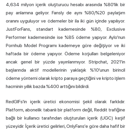
4,634 milyon içerik oluşturucu hesabı arasında %80'lik bir
pay anlamına geliyor. Fansly de aynı %80/%20 paylaşım
oranını uyguluyor ve ödemeler bir ila iki gün içinde yapılıyor.
JustForFans, standart kademesinde %80, Exclusive
Performer kademesinde ise %85 ödeme yapıyor. Aylo'nun
Pornhub Model Programı kademeye göre değişiyor ve iki
haftada bir ödeme yapıyor. Ödeme koşulları belgeleniyor
ancak genel bir yüzde yayınlanmıyor. Stripchat, 2021'in
başlarında aktif modellerinin yaklaşık %10'unun birincil
ödeme yöntemi olarak kripto paraya geçtiğini ve kripto işlem
hacminin yıllık bazda %400 arttığını bildirdi.
RedGIFs'in içerik üretici ekonomisi şekil olarak farklıdır.
Platform, abonelik tabanlı bir platform değil, Reddit trafiğine
bağlı bir kullanıcı tarafından oluşturulan içerik (UGC) keşif
yüzeyidir. İçerik üretici gelirleri, OnlyFans'e göre daha hafif bir