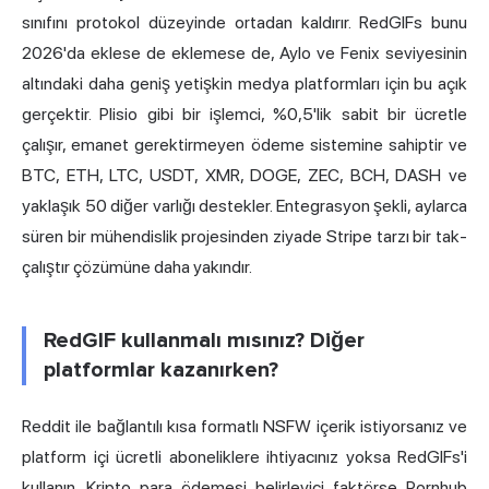
sınıfını protokol düzeyinde ortadan kaldırır. RedGIFs bunu
2026'da eklese de eklemese de, Aylo ve Fenix seviyesinin
altındaki daha geniş yetişkin medya platformları için bu açık
gerçektir. Plisio gibi bir işlemci, %0,5'lik sabit bir ücretle
çalışır, emanet gerektirmeyen ödeme sistemine sahiptir ve
BTC, ETH, LTC, USDT, XMR, DOGE, ZEC, BCH, DASH ve
yaklaşık 50 diğer varlığı destekler. Entegrasyon şekli, aylarca
süren bir mühendislik projesinden ziyade Stripe tarzı bir tak-
çalıştır çözümüne daha yakındır.
RedGIF kullanmalı mısınız? Diğer
platformlar kazanırken?
Reddit ile bağlantılı kısa formatlı NSFW içerik istiyorsanız ve
platform içi ücretli aboneliklere ihtiyacınız yoksa RedGIFs'i
kullanın. Kripto para ödemesi belirleyici faktörse Pornhub