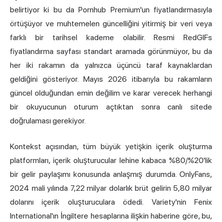
belirtiyor ki bu da Pornhub Premium'un fiyatlandırmasıyla
örtüşüyor ve muhtemelen güncelliğini yitirmiş bir veri veya
farklı bir tarihsel kademe olabilir. Resmi RedGIFs
fiyatlandırma sayfası standart aramada görünmüyor, bu da
her iki rakamın da yalnızca üçüncü taraf kaynaklardan
geldiğini gösteriyor. Mayıs 2026 itibarıyla bu rakamların
güncel olduğundan emin değilim ve karar verecek herhangi
bir okuyucunun oturum açtıktan sonra canlı sitede
doğrulaması gerekiyor.
Kontekst açısından, tüm büyük yetişkin içerik oluşturma
platformları, içerik oluşturucular lehine kabaca %80/%20'lik
bir gelir paylaşımı konusunda anlaşmış durumda.
OnlyFans
,
2024 mali yılında 7,22 milyar dolarlık brüt gelirin 5,80 milyar
dolarını içerik oluşturuculara ödedi. Variety'nin Fenix
International'ın İngiltere hesaplarına ilişkin haberine göre, bu,