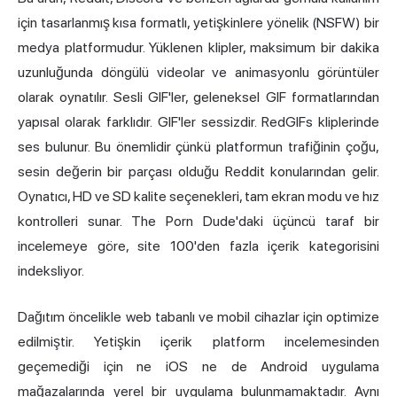
için tasarlanmış kısa formatlı, yetişkinlere yönelik (NSFW) bir
medya platformudur. Yüklenen klipler, maksimum bir dakika
uzunluğunda döngülü videolar ve animasyonlu görüntüler
olarak oynatılır. Sesli GIF'ler, geleneksel GIF formatlarından
yapısal olarak farklıdır. GIF'ler sessizdir. RedGIFs kliplerinde
ses bulunur. Bu önemlidir çünkü platformun trafiğinin çoğu,
sesin değerin bir parçası olduğu Reddit konularından gelir.
Oynatıcı, HD ve SD kalite seçenekleri, tam ekran modu ve hız
kontrolleri sunar. The Porn Dude'daki üçüncü taraf bir
incelemeye göre, site 100'den fazla içerik kategorisini
indeksliyor.
Dağıtım öncelikle web tabanlı ve mobil cihazlar için optimize
edilmiştir. Yetişkin içerik platform incelemesinden
geçemediği için ne iOS ne de Android uygulama
mağazalarında yerel bir uygulama bulunmamaktadır. Aynı