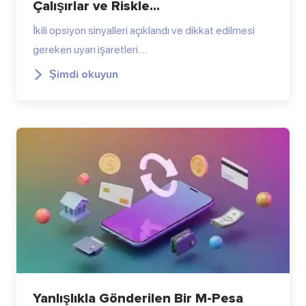
Çalışırlar ve Riskle...
İkili opsiyon sinyalleri açıklandı ve dikkat edilmesi
gereken uyarı işaretleri.…
Şimdi okuyun
Yanlışlıkla Gönderilen Bir M-Pesa