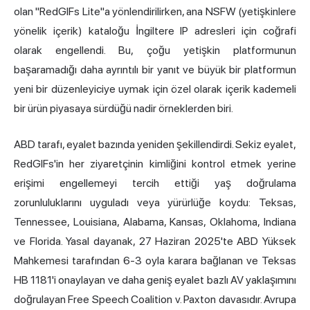
olan "RedGIFs Lite"a yönlendirilirken, ana NSFW (yetişkinlere
yönelik içerik) kataloğu İngiltere IP adresleri için coğrafi
olarak engellendi. Bu, çoğu yetişkin platformunun
başaramadığı daha ayrıntılı bir yanıt ve büyük bir platformun
yeni bir düzenleyiciye uymak için özel olarak içerik kademeli
bir ürün piyasaya sürdüğü nadir örneklerden biri.
ABD tarafı, eyalet bazında yeniden şekillendirdi. Sekiz eyalet,
RedGIFs'in her ziyaretçinin kimliğini kontrol etmek yerine
erişimi engellemeyi tercih ettiği yaş doğrulama
zorunluluklarını uyguladı veya yürürlüğe koydu: Teksas,
Tennessee, Louisiana, Alabama, Kansas, Oklahoma, Indiana
ve Florida. Yasal dayanak, 27 Haziran 2025'te ABD Yüksek
Mahkemesi tarafından 6-3 oyla karara bağlanan ve Teksas
HB 1181'i onaylayan ve daha geniş eyalet bazlı AV yaklaşımını
doğrulayan Free Speech Coalition v. Paxton davasıdır. Avrupa