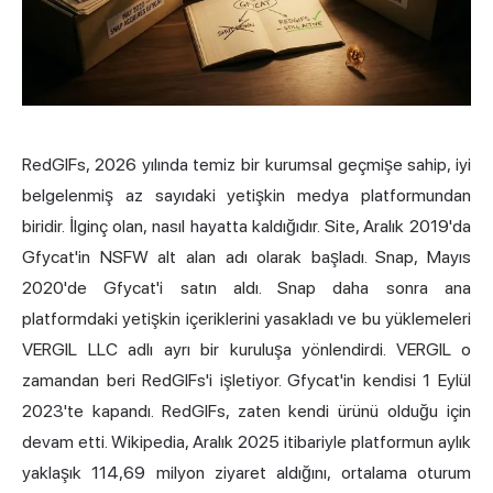
RedGIFs, 2026 yılında temiz bir kurumsal geçmişe sahip, iyi
belgelenmiş az sayıdaki yetişkin medya platformundan
biridir. İlginç olan, nasıl hayatta kaldığıdır. Site, Aralık 2019'da
Gfycat'in
NSFW
alt alan adı olarak başladı. Snap, Mayıs
2020'de Gfycat'i satın aldı. Snap daha sonra ana
platformdaki yetişkin içeriklerini yasakladı ve bu yüklemeleri
VERGIL LLC adlı ayrı bir kuruluşa yönlendirdi. VERGIL o
zamandan beri RedGIFs'i işletiyor. Gfycat'in kendisi 1 Eylül
2023'te kapandı. RedGIFs, zaten kendi ürünü olduğu için
devam etti. Wikipedia, Aralık 2025 itibariyle platformun aylık
yaklaşık 114,69 milyon ziyaret aldığını, ortalama oturum