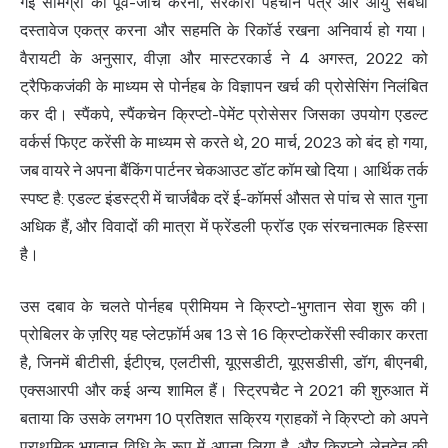
गई सामग्री की पूर्व-जांच करना, सरकारी पहचान पत्र और आयु संबंधी
दस्तावेज एकत्र करना और सहमति के रिकॉर्ड रखना अनिवार्य हो गया।
वैरायटी के अनुसार, वीज़ा और मास्टरकार्ड ने 4 अगस्त, 2022 को
ट्रैफिकजंकी के माध्यम से पोर्नहब के विज्ञापन खर्च की प्रोसेसिंग निलंबित
कर दी। स्पैंकपे, स्पैंकचेन क्रिप्टो-पेमेंट प्रोसेसर
जिसका उपयोग
एडल्ट
वर्कर्स फिएट करेंसी के माध्यम से करते थे, 20 मार्च, 2023 को बंद हो गया,
जब वायरे ने अपना बैंकिंग पार्टनर चेकआउट डॉट कॉम खो दिया। आर्थिक तर्क
स्पष्ट है: एडल्ट इंडस्ट्री में चार्जबैक दरें ई-कॉमर्स औसत से पांच से सात गुना
अधिक हैं, और विवादों की मात्रा में फ्रेंडली फ्रॉड एक संरचनात्मक हिस्सा
है।
उस दबाव के चलते पोर्नहब प्रीमियम ने क्रिप्टो-भुगतान सेवा शुरू की।
प्रोबिलर के ज़रिए यह प्लेटफ़ॉर्म अब 13 से 16 क्रिप्टोकरेंसी स्वीकार करता
है, जिनमें बीटीसी, ईटीएच, एलटीसी, यूएसडीटी, यूएसडीसी, डॉग, बीएनबी,
एक्सआरपी और कई अन्य शामिल हैं। स्ट्रिपचैट ने 2021 की शुरुआत में
बताया कि उसके लगभग 10 प्रतिशत सक्रिय ग्राहकों ने क्रिप्टो को अपने
प्राथमिक भुगतान विधि के रूप में अपना लिया है, और क्रिप्टो लेनदेन की