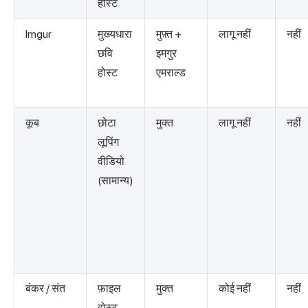
होस्ट
Imgur
मुख्यधारा
मुफ़्त +
लागू नहीं
नहीं
छवि
इमगुर
होस्ट
एमराल्ड
कूब
छोटा
मुक्त
लागू नहीं
नहीं
लूपिंग
वीडियो
(सामान्य)
बंकर / संत
फ़ाइल
मुक्त
कोई नहीं
नहीं
होस्ट