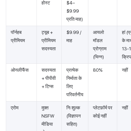
होस्ट
$4–
$9.99
प्रति माह)
पॉर्नहब
ट्यूब +
$9.99 /
आयलो
हां (
प्रीमियम
प्रीमियम
माह
मॉडल
के मा
सदस्यता
प्रोग्राम
13-
(भिन्न)
क्रिप
ओनलीफैंस
सदस्यता
प्रत्येक
80%
नहीं
+ पीपीवी
निर्माता के
+ टिप्स
लिए
परिवर्तनीय
एरोम
मुफ़्त
निःशुल्क
प्लेटफ़ॉर्म पर
नहीं
NSFW
(विज्ञापन
कोई नहीं
मीडिया
सहित)