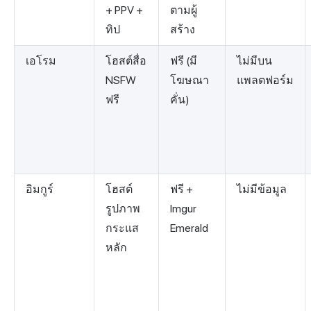
+ PPV +
ตามผู้
ทิป
สร้าง
เอโรม
โฮสต์สื่อ
ฟรี (มี
ไม่มีบน
NSFW
โฆษณา
แพลตฟอร์ม
ฟรี
คั่น)
อิมกูร์
โฮสต์
ฟรี +
ไม่มีข้อมูล
รูปภาพ
Imgur
กระแส
Emerald
หลัก