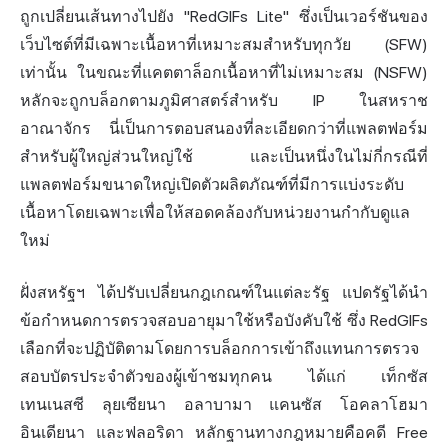
ถูกเปลี่ยนเส้นทางไปยัง "RedGIFs Lite" ซึ่งเป็นเวอร์ชันของ
เว็บไซต์ที่มีเฉพาะเนื้อหาที่เหมาะสมสำหรับทุกวัย (SFW)
เท่านั้น ในขณะที่แคตตาล็อกเนื้อหาที่ไม่เหมาะสม (NSFW)
หลักจะถูกบล็อกตามภูมิศาสตร์สำหรับ IP ในสหราช
อาณาจักร นี่เป็นการตอบสนองที่ละเอียดกว่าที่แพลตฟอร์ม
สำหรับผู้ใหญ่ส่วนใหญ่ใช้ และเป็นหนึ่งในไม่กี่กรณีที่
แพลตฟอร์มขนาดใหญ่เปิดตัวผลิตภัณฑ์ที่มีการแบ่งระดับ
เนื้อหาโดยเฉพาะเพื่อให้สอดคล้องกับหน่วยงานกำกับดูแล
ใหม่
ฝั่งสหรัฐฯ ได้ปรับเปลี่ยนกฎเกณฑ์ในแต่ละรัฐ แปดรัฐได้นำ
ข้อกำหนดการตรวจสอบอายุมาใช้หรือบังคับใช้ ซึ่ง RedGIFs
เลือกที่จะปฏิบัติตามโดยการบล็อกการเข้าถึงแทนการตรวจ
สอบบัตรประจำตัวของผู้เข้าชมทุกคน ได้แก่ เท็กซัส
เทนเนสซี ลุยเซียนา อลาบามา แคนซัส โอคลาโฮมา
อินเดียนา และฟลอริดา หลักฐานทางกฎหมายคือคดี Free