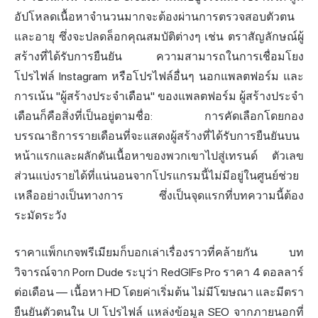
อัปโหลดเนื้อหาจำนวนมากจะต้องผ่านการตรวจสอบตัวตน
และอายุ ซึ่งจะปลดล็อกคุณสมบัติต่างๆ เช่น ตราสัญลักษณ์ผู้
สร้างที่ได้รับการยืนยัน ความสามารถในการเชื่อมโยง
โปรไฟล์ Instagram หรือโปรไฟล์อื่นๆ นอกแพลตฟอร์ม และ
การเน้น "ผู้สร้างประจำเดือน" ของแพลตฟอร์ม ผู้สร้างประจำ
เดือนก็คือสิ่งที่เป็นอยู่ตามชื่อ: การคัดเลือกโดยกอง
บรรณาธิการรายเดือนที่จะแสดงผู้สร้างที่ได้รับการยืนยันบน
หน้าแรกและผลักดันเนื้อหาของพวกเขาไปสู่เทรนด์ ตัวเลข
ส่วนแบ่งรายได้ที่แน่นอนจากโปรแกรมนี้ไม่มีอยู่ในศูนย์ช่วย
เหลืออย่างเป็นทางการ ซึ่งเป็นจุดแรกที่บทความนี้ต้อง
ระมัดระวัง
ราคาแพ็กเกจพรีเมียมก็บอกเล่าเรื่องราวที่คล้ายกัน
บท
วิจารณ์
จาก Porn Dude ระบุว่า RedGIFs Pro ราคา 4 ดอลลาร์
ต่อเดือน — เนื้อหา HD โดยค่าเริ่มต้น ไม่มีโฆษณา และมีตรา
ยืนยันตัวตนใน UI โปรไฟล์ แหล่งข้อมูล SEO จากภายนอกที่