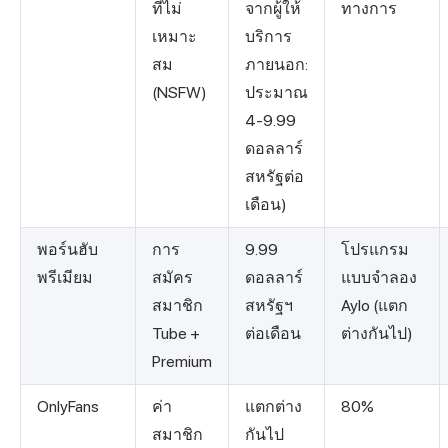
ที่ไม่
จากผู้ให้
ทางการ
เหมาะ
บริการ
สม
ภายนอก:
(NSFW)
ประมาณ
4-9.99
ดอลลาร์
สหรัฐต่อ
เดือน)
พอร์นฮับ
การ
9.99
โปรแกรม
พรีเมียม
สมัคร
ดอลลาร์
แบบจำลอง
สมาชิก
สหรัฐฯ
Aylo (แตก
Tube +
ต่อเดือน
ต่างกันไป)
Premium
OnlyFans
ค่า
แตกต่าง
80%
สมาชิก
กันไป