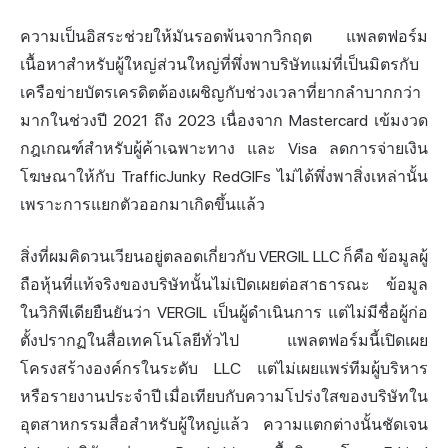
ความเป็นอิสระช่วยให้มันรอดพ้นจากวิกฤต แพลตฟอร์ม
เนื้อหาสำหรับผู้ใหญ่ส่วนใหญ่ที่พึ่งพาบริษัทแม่ที่เป็นมิตรกับ
เครือข่ายบัตรเครดิตต้องเผชิญกับช่วงเวลาที่ยากลำบากกว่า
มากในช่วงปี 2021 ถึง 2023 เนื่องจาก Mastercard เข้มงวด
กฎเกณฑ์สำหรับผู้ค้าเฉพาะทาง และ Visa ลดการจ่ายเงิน
โฆษณาให้กับ TrafficJunky RedGIFs ไม่ได้พึ่งพาสิ่งเหล่านั้น
เพราะการแยกตัวออกมาเกิดขึ้นแล้ว
สิ่งที่ผมคิดวนเวียนอยู่ตลอดเกี่ยวกับ VERGIL LLC ก็คือ ข้อมูลผู้
ถือหุ้นที่แท้จริงของบริษัทนั้นไม่เปิดเผยต่อสาธารณะ ข้อมูล
ในวิกิพีเดียยืนยันว่า VERGIL เป็นผู้ดำเนินการ แต่ไม่มีชื่อผู้ก่อ
ตั้งปรากฏในสื่อเทคโนโลยีทั่วไป แพลตฟอร์มนี้เปิดเผย
โครงสร้างองค์กรในระดับ LLC แต่ไม่เผยแพร่ทีมผู้บริหาร
หรือรายงานประจำปี เมื่อเทียบกับความโปร่งใสของบริษัทใน
อุตสาหกรรมสื่อสำหรับผู้ใหญ่แล้ว ความแตกต่างนั้นชัดเจน