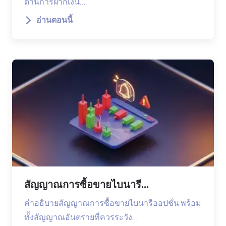
ด้านการฝากเงิน…
อ่านตอนนี้
สัญญาณการซื้อขายไบนารี...
คำอธิบายสัญญาณการซื้อขายไบนารีออปชั่น พร้อม
ทั้งสัญญาณอันตรายที่ควรระวัง…