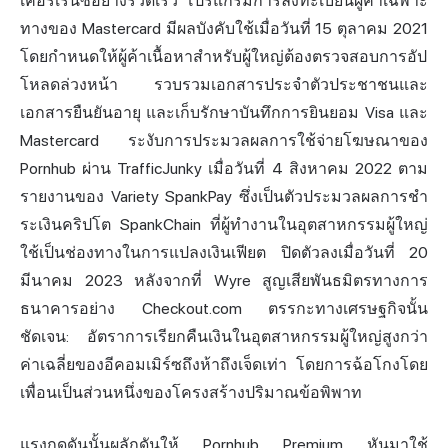
เคอร์เรนซี
อย่างรวดเร็ว โปรแกรมการลงทะเบียนผู้ค้าเฉพาะ
ทางของ Mastercard มีผลบังคับใช้เมื่อวันที่ 15 ตุลาคม 2021
โดยกำหนดให้ผู้ค้าเนื้อหาสำหรับผู้ใหญ่ต้องตรวจสอบการอัป
โหลดล่วงหน้า รวบรวมเอกสารประจำตัวประชาชนและ
เอกสารยืนยันอายุ และเก็บรักษาบันทึกการยินยอม Visa และ
Mastercard ระงับการประมวลผลการใช้จ่ายโฆษณาของ
Pornhub ผ่าน TrafficJunky เมื่อวันที่ 4 สิงหาคม 2022 ตาม
รายงานของ Variety SpankPay ซึ่งเป็นตัวประมวลผลการชำ
ระเงินคริปโต SpankChain ที่ผู้ทำงานในอุตสาหกรรมผู้ใหญ่
ใช้เป็นช่องทางในการแปลงเงินเฟียต ปิดตัวลงเมื่อวันที่ 20
มีนาคม 2023 หลังจากที่ Wyre สูญเสียพันธมิตรทางการ
ธนาคารอย่าง Checkout.com ตรรกะทางเศรษฐกิจนั้น
ชัดเจน: อัตราการเรียกคืนเงินในอุตสาหกรรมผู้ใหญ่สูงกว่า
ค่าเฉลี่ยของอีคอมเมิร์ซถึงห้าถึงเจ็ดเท่า โดยการฉ้อโกงโดย
เพื่อนเป็นส่วนหนึ่งของโครงสร้างปริมาณข้อพิพาท
แรงกดดันนั้นผลักดันให้ Pornhub Premium หันมาใช้