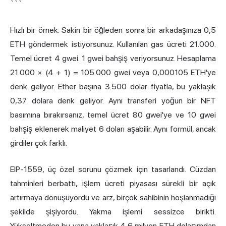
```
Hızlı bir örnek. Sakin bir öğleden sonra bir arkadaşınıza 0,5
ETH göndermek istiyorsunuz. Kullanılan gas ücreti 21.000.
Temel ücret 4 gwei. 1 gwei bahşiş veriyorsunuz. Hesaplama
21.000 × (4 + 1) = 105.000 gwei veya 0,000105 ETH'ye
denk geliyor. Ether başına 3.500 dolar fiyatla, bu yaklaşık
0,37 dolara denk geliyor. Aynı transferi yoğun bir NFT
basımına bırakırsanız, temel ücret 80 gwei'ye ve 10 gwei
bahşiş eklenerek maliyet 6 doları aşabilir. Aynı formül, ancak
girdiler çok farklı.
EIP-1559, üç özel sorunu çözmek için tasarlandı. Cüzdan
tahminleri berbattı, işlem ücreti piyasası sürekli bir açık
artırmaya dönüşüyordu ve arz, birçok sahibinin hoşlanmadığı
şekilde şişiyordu. Yakma işlemi sessizce birikti.
Yükseltmeden bu yana yaklaşık 4,6 milyon ETH dolaşımdan