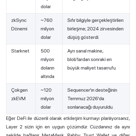
dolar
zkSync
~760
Sıfır bilgiyle gerçekleştirilen
Dönemi
milyon
birleşme; 2024 zirvesinden
dolar
düşüş gösterdi.
Starknet
500
Ayrı sanal makine,
milyon
blob'lardan sonraki en
doların
büyük maliyet tasarrufu.
altında
Çokgen
~120
Sequencer'ın desteğinin
zkEVM
milyon
Temmuz 2026'da
dolar
sonlanacağı duyuruldu.
Eğer DeFi ile düzenli olarak etkileşim kurmayı planlıyorsanız,
Layer 2 sizin için en uygun çözümdür. Cüzdanınız da aynı
şekilde bağlanır. MetaMask, Rabby, Trust Wallet ve diğer