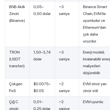
BNB Akıllı
0,05–
~3
Binance Smart
Zinciri
0,50 dolar
saniye
Chain, EVM ile
(Binance)
uyumludur ve
Ethereum'dan
çok daha
ucuzdur.
TRON
1,50–3,74
~3
Enerji modeli;
(USDT
dolar
saniye
kiralanabilir enerj
transferi)
maliyetleri
düşürebilir.
Çokgen
$0.0075–
~2
EVM zincir yan
PoS
$0.05
saniye
zincir stili
Çığ C
0,01–
~2
EVM uyumlu
zinciri
0,25 dolar
saniye