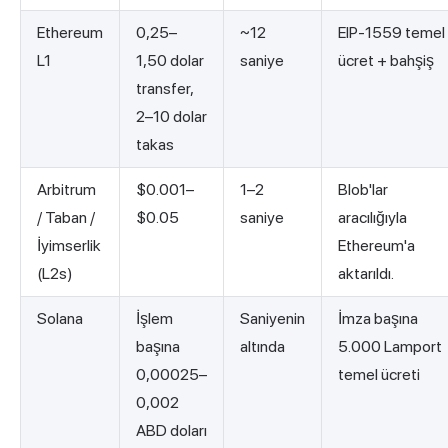
Ethereum
0,25–
~12
EIP-1559 temel
L1
1,50 dolar
saniye
ücret + bahşiş
transfer,
2–10 dolar
takas
Arbitrum
$0.001–
1–2
Blob'lar
/ Taban /
$0.05
saniye
aracılığıyla
İyimserlik
Ethereum'a
(L2s)
aktarıldı.
Solana
İşlem
Saniyenin
İmza başına
başına
altında
5.000 Lamport
0,00025–
temel ücreti
0,002
ABD doları