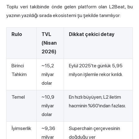
Toplu veri takibinde önde gelen platform olan L2Beat, bu
yazının yazıldığı sırada ekosistemi şu şekilde tanımlıyor:
Rulo
TVL
Dikkat çekici detay
(Nisan
2026)
Birinci
~15,2
Eylül 2025'te günlük 5,95
Tahkim
milyar
milyon işlemle rekor kırıldı.
dolar
Temel
~10,9
En hızlı büyüyen; L2 iletim
milyar
hacminin %60'ından fazlası.
dolar
İyimserlik
~9,36
Superchain çerçevesinin
milyar
doğduğu yer