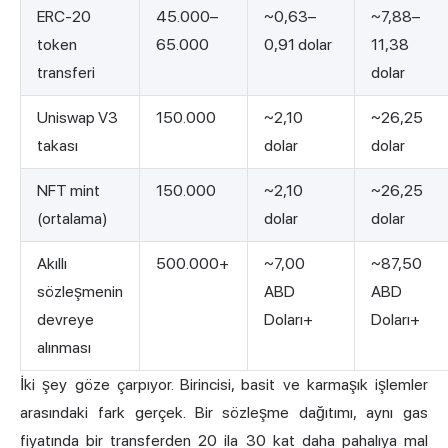
ERC-20
45.000–
~0,63–
~7,88–
token
65.000
0,91 dolar
11,38
transferi
dolar
Uniswap V3
150.000
~2,10
~26,25
takası
dolar
dolar
NFT mint
150.000
~2,10
~26,25
(ortalama)
dolar
dolar
Akıllı
500.000+
~7,00
~87,50
sözleşmenin
ABD
ABD
devreye
Doları+
Doları+
alınması
İki şey göze çarpıyor. Birincisi, basit ve karmaşık işlemler
arasındaki fark gerçek. Bir sözleşme dağıtımı, aynı gas
fiyatında bir transferden 20 ila 30 kat daha pahalıya mal