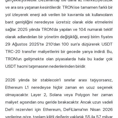
ve ara sıra yaşanan kesintilerdir. TRON ise tamamen farklı bir
yol izleyerek enerji adı verilen bir kavramla sık kullanıcıların
bant genişliğini neredeyse ücretsiz olarak elde etmelerini
sağlar. 2025 yılında TRON'da yapılan ve 104 numaralı teklif
olarak adlandırılan bir yönetim değişikliği, enerji birim fiyatını
29 Ağustos 2025'te 210'dan 100 sun'a düşürerek USDT
TRC-20 transfer maliyetlerini bir gecede yarıya indirdi. Bu,
TRON'un gelişmekte olan piyasalarda hala bu kadar çok
USDT hacmi taşımasının nedenlerinden biridir.
2026 yılında bir stablecoin'i sınırlar arası taşıyorsanız,
Ethereum L1 neredeyse hiçbir zaman en ucuz seçenek
olmayacaktır. Layer 2, Solana veya Polygon her zaman
maliyet açısından onu geride bırakacaktır. Ancak uzun vadeli
DeFi rezervleri için Ethereum, DeFiLlama'nın Nisan 2026
verilerine göre, toplam kilitli değerin yaklaşık 55 ila 57 milyar