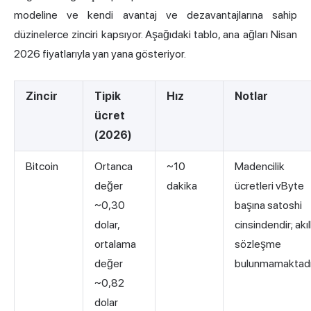
modeline ve kendi avantaj ve dezavantajlarına sahip
düzinelerce zinciri kapsıyor. Aşağıdaki tablo, ana ağları Nisan
2026 fiyatlarıyla yan yana gösteriyor.
Zincir
Tipik
Hız
Notlar
ücret
(2026)
Bitcoin
Ortanca
~10
Madencilik
değer
dakika
ücretleri vByte
~0,30
başına satoshi
dolar,
cinsindendir; akıll
ortalama
sözleşme
değer
bulunmamaktadı
~0,82
dolar