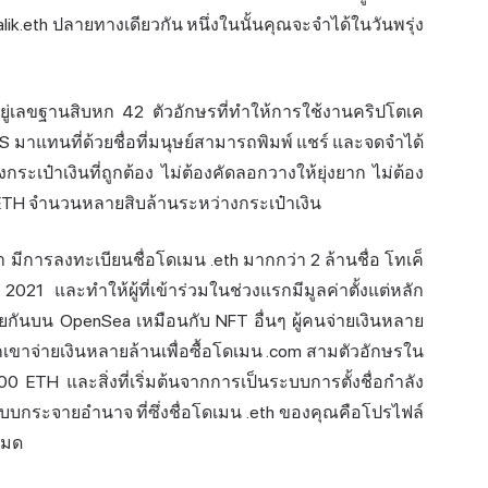
italik.eth ปลายทางเดียวกัน หนึ่งในนั้นคุณจะจำได้ในวันพรุ่ง
่อยู่เลขฐานสิบหก 42 ตัวอักษรที่ทำให้การใช้งานคริปโตเค
S มาแทนที่ด้วยชื่อที่มนุษย์สามารถพิมพ์ แชร์ และจดจำได้
กระเป๋าเงินที่ถูกต้อง ไม่ต้องคัดลอกวางให้ยุ่งยาก ไม่ต้อง
อน ETH จำนวนหลายสิบล้านระหว่างกระเป๋าเงิน
มา มีการลงทะเบียนชื่อโดเมน .eth มากกว่า 2 ล้านชื่อ โทเค็
1 และทำให้ผู้ที่เข้าร่วมในช่วงแรกมีมูลค่าตั้งแต่หลัก
ยกันบน OpenSea เหมือนกับ NFT อื่นๆ ผู้คนจ่ายเงินหลาย
พวกเขาจ่ายเงินหลายล้านเพื่อซื้อโดเมน .com สามตัวอักษรใน
ETH และสิ่งที่เริ่มต้นจากการเป็นระบบการตั้งชื่อกำลัง
วตนแบบกระจายอำนาจ ที่ซึ่งชื่อโดเมน .eth ของคุณคือโปรไฟล์
หมด