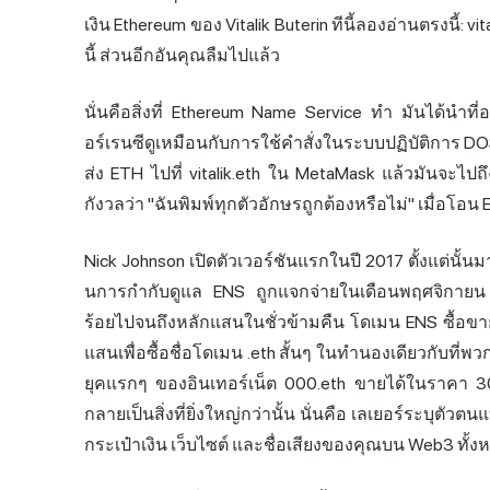
เงิน
Ethereum ของ Vitalik Buterin ทีนี้ลองอ่านตรงนี้: v
นี้ ส่วนอีกอันคุณลืมไปแล้ว
นั่นคือสิ่งที่ Ethereum Name Service ทำ มันได้นำที
อร์เรนซีดูเหมือนกับการใช้คำสั่งในระบบปฏิบัติการ DO
ส่ง ETH ไปที่ vitalik.eth ใน MetaMask แล้วมันจะไปถึง
กังวลว่า "ฉันพิมพ์ทุกตัวอักษรถูกต้องหรือไม่" เมื่อโ
Nick Johnson เปิดตัวเวอร์ชันแรกในปี 2017 ตั้งแต่นั้น
นการกำกับดูแล ENS ถูกแจกจ่ายในเดือนพฤศจิกายน 202
ร้อยไปจนถึงหลักแสนในชั่วข้ามคืน โดเมน ENS ซื้อขา
แสนเพื่อซื้อชื่อโดเมน .eth สั้นๆ ในทำนองเดียวกับที่
ยุคแรกๆ ของอินเทอร์เน็ต 000.eth ขายได้ในราคา 300 
กลายเป็นสิ่งที่ยิ่งใหญ่กว่านั้น นั่นคือ เลเยอร์ระบุตั
กระเป๋าเงิน เว็บไซต์ และชื่อเสียงของคุณบน Web3 ทั้ง