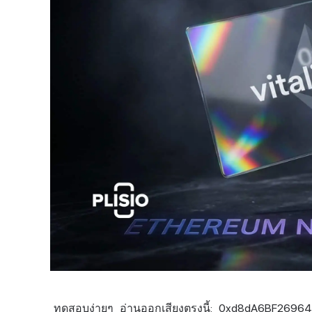
ทดสอบ
ง่ายๆ อ่านออกเสียงตรงนี้: 0xd8dA6BF269