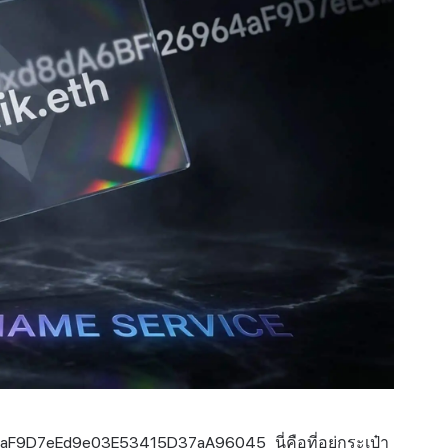
64aF9D7eEd9e03E53415D37aA96045 นี่คือ
ที่อยู่กระเป๋า