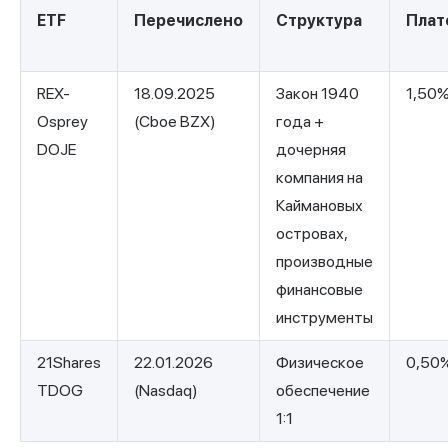
ETF
Перечислено
Структура
Плат
REX-
18.09.2025
Закон 1940
1,50
Osprey
(Cboe BZX)
года +
DOJE
дочерняя
компания на
Каймановых
островах,
производные
финансовые
инструменты
21Shares
22.01.2026
Физическое
0,50
TDOG
(Nasdaq)
обеспечение
1:1