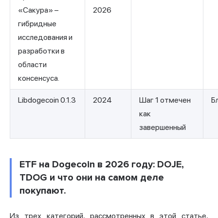
«Сакура» –
2026
гибридные
исследования и
разработки в
области
консенсуса.
Libdogecoin 0.1.3
2024
Шаг 1 отмечен
Б
как
завершенный
ETF на Dogecoin в 2026 году: DOJE,
TDOG и что они на самом деле
покупают.
Из трех категорий, рассмотренных в этой статье,