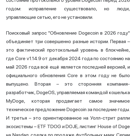
состояние протокольного уровня Dogecoin перед 2026
годом: исправление существовало, но люди,
управляющие сетью, его не установили.
Поисковый запрос "Обновление
Dogecoin в 2026
году"
объединяет три совершенно разные истории. Первая –
это фактический протокольный уровень в блокчейне,
где Core v1.14.9 от декабря 2024 года по состоянию на
май 2026 года всё ещё является последней версией, и
официального обновления Core в этом году не было
выпущено. Вторая – это сторонняя компания-
разработчик, DogeOS, управляемая командой кошелька
MyDoge, которая продвигает самое значимое
техническое предложение Dogecoin за последние годы.
И третья – это ориентированное на Уолл-стрит ралли
экосистемы – ETF TDOG и DOJE, листинг House of Doge
на Nasdaq, сделка по продаже футбольных маек Серии