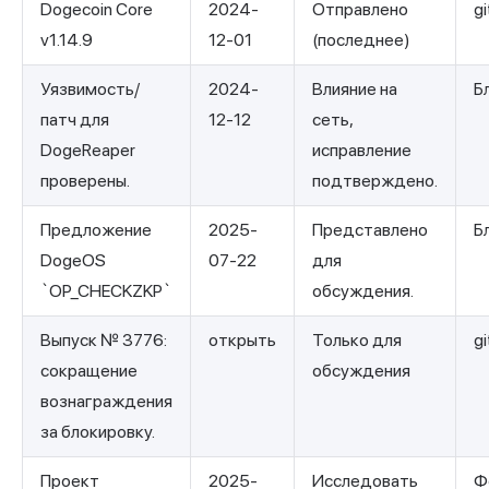
Dogecoin Core
2024-
Отправлено
g
v1.14.9
12-01
(последнее)
Уязвимость/
2024-
Влияние на
Б
патч для
12-12
сеть,
DogeReaper
исправление
проверены.
подтверждено.
Предложение
2025-
Представлено
Б
DogeOS
07-22
для
`OP_CHECKZKP`
обсуждения.
Выпуск № 3776:
открыть
Только для
g
сокращение
обсуждения
вознаграждения
за блокировку.
Проект
2025-
Исследовать
Ф