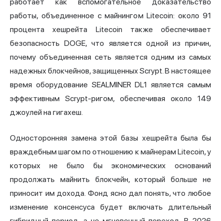
работает как вспомогательное доказательство
работы, объединенное с майнингом Litecoin: около 91
процента хешрейта Litecoin также обеспечивает
безопасность DOGE, что является одной из причин,
почему объединенная сеть является одним из самых
надежных блокчейнов, защищенных Scrypt. В настоящее
время оборудование SEALMINER DL1 является самым
эффективным Scrypt-ригом, обеспечивая около 149
джоулей на гигахеш.
Односторонняя замена этой базы хешрейта была бы
враждебным шагом по отношению к майнерам Litecoin, у
которых не было бы экономических оснований
продолжать майнить блокчейн, который больше не
приносит им дохода. Фонд ясно дал понять, что любое
изменение консенсуса будет включать длительный
гибридный период, а не мгновенный переход. В 2026