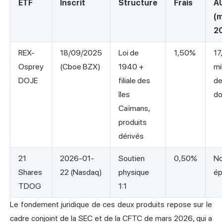
ETF
Inscrit
Structure
Frais
A
(m
2
REX-
18/09/2025
Loi de
1,50%
17
Osprey
(Cboe BZX)
1940 +
mi
DOJE
filiale des
d
îles
do
Caïmans,
produits
dérivés
21
2026-01-
Soutien
0,50%
N
Shares
22 (Nasdaq)
physique
ép
TDOG
1:1
Le fondement juridique de ces deux produits repose sur le
cadre conjoint de la SEC et de la CFTC de mars 2026, qui a