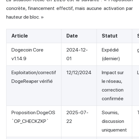
concrète, financement effectif, mais aucune activation par
hauteur de bloc. »
Article
Date
Statut
Dogecoin Core
2024-12-
Expédié
v1.14.9
01
(dernier)
Exploitation/correctif
12/12/2024
Impact sur
DogeReaper vérifié
le réseau,
correction
confirmée
Proposition DogeOS
2025-07-
Soumis,
`OP_CHECKZKP`
22
discussion
uniquement