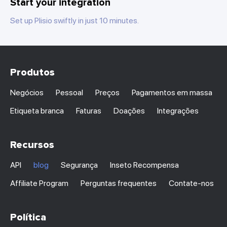
Start your integration
Set up Plisio swiftly in just 10 minutes.
Produtos
Negócios
Pessoal
Preços
Pagamentos em massa
Etiqueta branca
Faturas
Doações
Integrações
Recursos
API
blog
Segurança
Inseto Recompensa
Affiliate Program
Perguntas frequentes
Contate-nos
Política