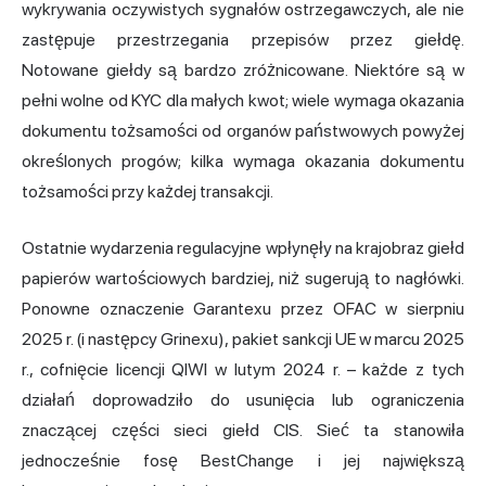
wykrywania oczywistych sygnałów ostrzegawczych, ale nie
zastępuje przestrzegania przepisów przez giełdę.
Notowane giełdy są bardzo zróżnicowane. Niektóre są w
pełni wolne od KYC dla małych kwot; wiele wymaga okazania
dokumentu tożsamości od organów państwowych powyżej
określonych progów; kilka wymaga okazania dokumentu
tożsamości przy każdej transakcji.
Ostatnie wydarzenia regulacyjne wpłynęły na krajobraz giełd
papierów wartościowych bardziej, niż sugerują to nagłówki.
Ponowne oznaczenie Garantexu przez OFAC w sierpniu
2025 r. (i następcy Grinexu), pakiet sankcji UE w marcu 2025
r., cofnięcie licencji QIWI w lutym 2024 r. – każde z tych
działań doprowadziło do usunięcia lub ograniczenia
znaczącej części sieci giełd CIS. Sieć ta stanowiła
jednocześnie fosę BestChange i jej największą