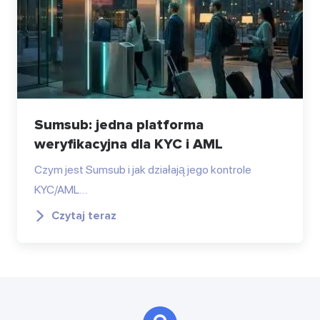
Sumsub: jedna platforma
weryfikacyjna dla KYC i AML
Czym jest Sumsub i jak działają jego kontrole
KYC/AML…
Czytaj teraz