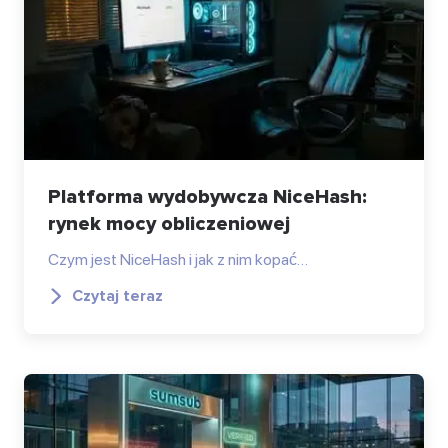
Platforma wydobywcza NiceHash:
rynek mocy obliczeniowej
Czym jest NiceHash i jak z nim kopać…
Czytaj teraz