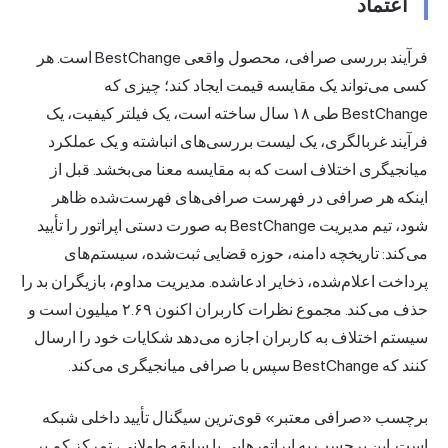
اعتماد
فرآیند بررسی صرافی، محصول واقعی BestChange است. هر
کسی می‌تواند یک مقایسه قیمت ایجاد کند؛ چیزی که
BestChange طی ۱۸ سال ساخته است، یک فیلتر کیفیت، یک
فرآیند غربالگری، یک لیست بررسی‌های انباشته و یک عملکرد
میانجیگری اختلاف است که به مقایسه معنا می‌بخشد. قبل از
اینکه هر صرافی در فهرست صرافی‌های فهرست‌شده ظاهر
شود، تیم مدیریت BestChange به صورت دستی اپراتور را تأیید
می‌کند: تاریخچه دامنه، حوزه قضایی ثبت‌شده، سیستم‌های
پرداخت اعلام‌شده، ذخایر ادعاشده. مدیریت مداوم، بازیگران بد را
حذف می‌کند. مجموع نظرات کاربران اکنون ۲.۶۹ میلیون است و
سیستم اختلاف به کاربران اجازه می‌دهد شکایات خود را ارسال
کنند که BestChange سپس با صرافی میانجیگری می‌کند.
برچسب «صرافی معتبر» قوی‌ترین سیگنال تأیید داخلی شبکه
است. این برچسب به اپراتورهایی با سابقه طولانی، تمرکز کم بر