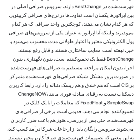
فهرست‌شده در BestChange دارند، سرویس صرافی اصلی در
بین اپراتورها یکسان است. تفاوت‌ها در نرخ‌های صرافی کریپتویی
که هر کدام نشان می‌دهند، کوچکترین واحد صرافی که هر کدام
می‌پذیرند و اینکه آیا اپراتور به عنوان یکی از سرویس‌های صرافی
پول الکترونیکی معتبر با اعتبار طولانی مدت محسوب می‌شود یا
خیر، نهفته است. معایب ساختاری هستند و قابل رفع نیستند.
BestChange فقط یک تجمیع‌کننده است، بدون نگهداری، بدون
اجرا، بدون امکان مراجعه مستقیم به صرافی‌های فهرست‌شده
در صورت بروز مشکل. شبکه صرافی‌های فهرست‌شده متمرکز
بر CIS است که هم خندق و هم ریسک دنباله را دارد. رابط کاربری
دسکتاپ نسبت به رقبای مبادله فوری مانند ChangeNOW،
SimpleSwap و FixedFloat که معاملات را با یک کلیک در
تجمیع‌کننده انجام می‌دهند، قدیمی است. برخی از صرافی‌های
فهرست‌شده، حتی پس از بررسی، هنوز هم باعث ضرر کاربران
می‌شوند. سرویس رایگان باید از ارجاعات شرکا درآمد کسب کند،
به این معنی که تصمیمات فهرست‌بندی صرفاً کاربرمحور نیستند.