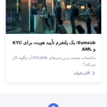
Sumsub: یک پلتفرم تأیید هویت برای KYC
و AML
سام‌ساب چیست و بررسی‌های KYC/AML آن چگونه کار
می‌کند؟…
الان بخوان