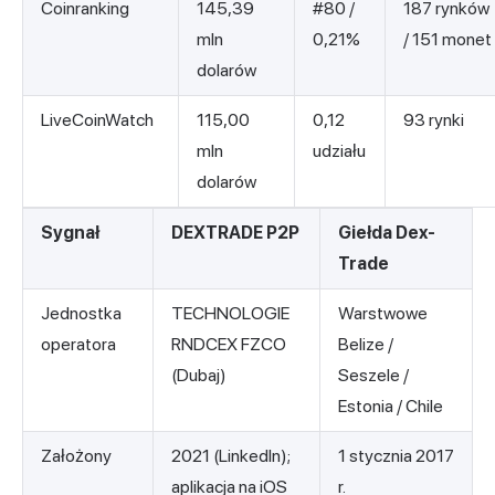
Coinranking
145,39
#80 /
187 rynków
mln
0,21%
/ 151 monet
dolarów
LiveCoinWatch
115,00
0,12
93 rynki
mln
udziału
dolarów
Sygnał
DEXTRADE P2P
Giełda Dex-
Trade
Jednostka
TECHNOLOGIE
Warstwowe
operatora
RNDCEX FZCO
Belize /
(Dubaj)
Seszele /
Estonia / Chile
Założony
2021 (LinkedIn);
1 stycznia 2017
aplikacja na iOS
r.