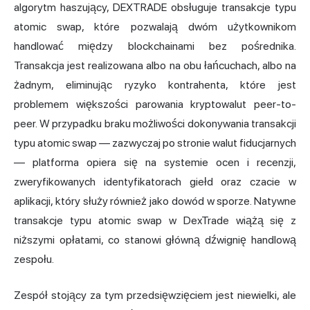
algorytm haszujący, DEXTRADE obsługuje transakcje typu
atomic swap, które pozwalają dwóm użytkownikom
handlować między blockchainami bez pośrednika.
Transakcja jest realizowana albo na obu łańcuchach, albo na
żadnym, eliminując ryzyko kontrahenta, które jest
problemem większości parowania kryptowalut peer-to-
peer. W przypadku braku możliwości dokonywania transakcji
typu atomic swap — zazwyczaj po stronie walut fiducjarnych
— platforma opiera się na systemie ocen i recenzji,
zweryfikowanych identyfikatorach giełd oraz czacie w
aplikacji, który służy również jako dowód w sporze. Natywne
transakcje typu atomic swap w DexTrade wiążą się z
niższymi opłatami, co stanowi główną dźwignię handlową
zespołu.
Zespół stojący za tym przedsięwzięciem jest niewielki, ale