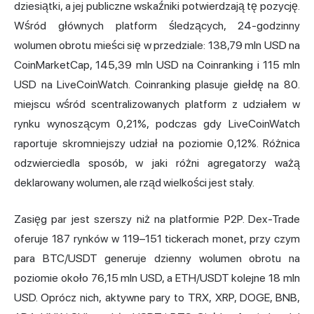
dziesiątki, a jej publiczne wskaźniki potwierdzają tę pozycję.
Wśród głównych platform śledzących, 24-godzinny
wolumen obrotu mieści się w przedziale: 138,79 mln USD na
CoinMarketCap, 145,39 mln USD na Coinranking i 115 mln
USD na LiveCoinWatch. Coinranking plasuje giełdę na 80.
miejscu wśród scentralizowanych platform z udziałem w
rynku wynoszącym 0,21%, podczas gdy LiveCoinWatch
raportuje skromniejszy udział na poziomie 0,12%. Różnica
odzwierciedla sposób, w jaki różni agregatorzy ważą
deklarowany wolumen, ale rząd wielkości jest stały.
Zasięg par jest szerszy niż na platformie P2P. Dex-Trade
oferuje 187 rynków w 119–151 tickerach monet, przy czym
para BTC/USDT generuje dzienny wolumen obrotu na
poziomie około 76,15 mln USD, a ETH/USDT kolejne 18 mln
USD. Oprócz nich, aktywne pary to TRX, XRP, DOGE, BNB,