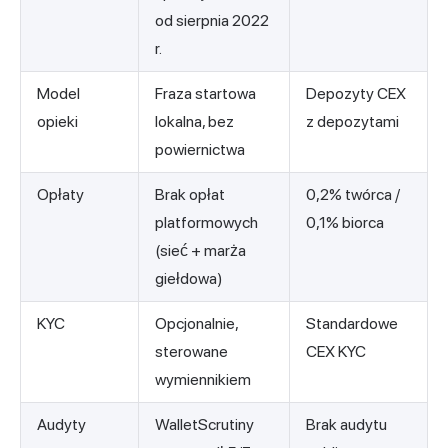
od sierpnia 2022
r.
Model
Fraza startowa
Depozyty CEX
opieki
lokalna, bez
z depozytami
powiernictwa
Opłaty
Brak opłat
0,2% twórca /
platformowych
0,1% biorca
(sieć + marża
giełdowa)
KYC
Opcjonalnie,
Standardowe
sterowane
CEX KYC
wymiennikiem
Audyty
WalletScrutiny
Brak audytu