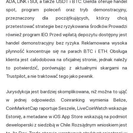
ADA, LINK i SUI, a także USDT i BTC. Giełda oferuje handel
spot, program poleceń oraz tryb demonstracyjny,
przeznaczony dla początkujących, którzy chcą
przetestować strategie bez ryzykowania środków. Prowadzi
również program IEO. Przed wpłatą depozytu dostępny jest
handel demonstracyjny bez ryzyka. Reklamowana wysoka
płynność koncentruje się na parach BTC i ETH. Obsługa
klienta jest całodobowa na oficjalnej stronie, jednak należy
to potwierdzić, porównując z aktualnymi skargami na
Trustpilot, a nie traktować tego jako pewnik.
Jurysdykcja jest bardziej skomplikowana, niż można to ująć
w jednej odpowiedzi. Coinranking wymienia Belize,
CoinMarketCap raportuje Seszele, LiveCoinWatch wskazuje
Estonię, a metadane w iOS App Store wskazują na podmiot
deweloperski z siedzibą w Chile. Rozsądnym wnioskiem jest