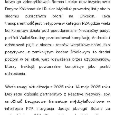
łatwo go zidentyfikować: Roman Leleko oraz inżynierowie
Dmytro Khikhmatulin i Ruslan Mykoliuk prowadzą listę około
siedmiu publicznych profili na LinkedIn. Taka
transparentność jest nietypowa w kategorii P2P, gdzie wielu
konkurentów działa pod pseudonimami. Niezależny audyt
portfeli WalletScrutiny przetestował kompilację Androida i
odnotował pięć z siedmiu testów weryfikowalności jako
pozytywne, z zamkniętym kodem źródłowym; to średni
poziom w tej skali, wart rozważenia przez użytkowników,
którzy traktują powtarzalne kompilacje jako punkt
odniesienia.
Warta uwagi aktualizacja z 2025 roku: 14 maja 2025 roku
DexTrade ogłosiło partnerstwo z Reactive Network, aby
umożliwić bezgazowe transakcje międzyłańcuchowe w
interfejsie P2P. Integracja dodaje obsługę Solana za