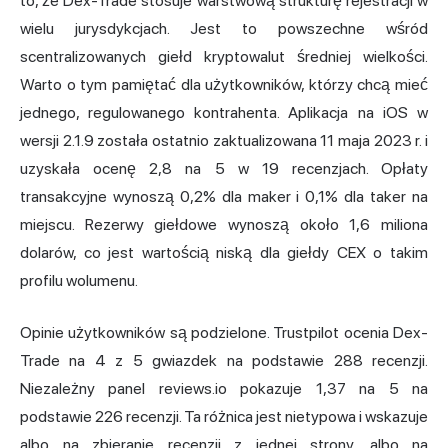
to, że Dex-Trade stosuje warstwową strukturę rejestracji w
wielu jurysdykcjach. Jest to powszechne wśród
scentralizowanych giełd kryptowalut średniej wielkości.
Warto o tym pamiętać dla użytkowników, którzy chcą mieć
jednego, regulowanego kontrahenta. Aplikacja na iOS w
wersji 2.1.9 została ostatnio zaktualizowana 11 maja 2023 r. i
uzyskała ocenę 2,8 na 5 w 19 recenzjach. Opłaty
transakcyjne wynoszą 0,2% dla maker i 0,1% dla taker na
miejscu. Rezerwy giełdowe wynoszą około 1,6 miliona
dolarów, co jest wartością niską dla giełdy CEX o takim
profilu wolumenu.
Opinie użytkowników są podzielone. Trustpilot ocenia Dex-
Trade na 4 z 5 gwiazdek na podstawie 288 recenzji.
Niezależny panel reviews.io pokazuje 1,37 na 5 na
podstawie 226 recenzji. Ta różnica jest nietypowa i wskazuje
albo na zbieranie recenzji z jednej strony, albo na