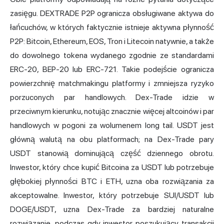
zasięgu. DEXTRADE P2P ogranicza obsługiwane aktywa do
łańcuchów, w których faktycznie istnieje aktywna płynność
P2P: Bitcoin, Ethereum, EOS, Tron i Litecoin natywnie, a także
do dowolnego tokena wydanego zgodnie ze standardami
ERC-20, BEP-20 lub ERC-721. Takie podejście ogranicza
powierzchnię matchmakingu platformy i zmniejsza ryzyko
porzuconych par handlowych. Dex-Trade idzie w
przeciwnym kierunku, notując znacznie więcej altcoinów i par
handlowych w pogoni za wolumenem long tail. USDT jest
główną walutą na obu platformach; na Dex-Trade pary
USDT stanowią dominującą część dziennego obrotu.
Inwestor, który chce kupić Bitcoina za USDT lub potrzebuje
głębokiej płynności BTC i ETH, uzna oba rozwiązania za
akceptowalne. Inwestor, który potrzebuje SUI/USDT lub
DOGE/USDT, uzna Dex-Trade za bardziej naturalne
rozwiązanie, podczas gdy inwestor poszukujący transakcji