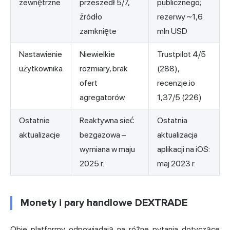
zewnętrzne
przeszedł 5/7,
publicznego;
źródło
rezerwy ~1,6
zamknięte
mln USD
Nastawienie
Niewielkie
Trustpilot 4/5
użytkownika
rozmiary, brak
(288),
ofert
recenzje.io
agregatorów
1,37/5 (226)
Ostatnie
Reaktywna sieć
Ostatnia
aktualizacje
bezgazowa –
aktualizacja
wymiana w maju
aplikacji na iOS:
2025 r.
maj 2023 r.
Monety i pary handlowe DEXTRADE
Obie platformy odpowiadają na różne pytania dotyczące