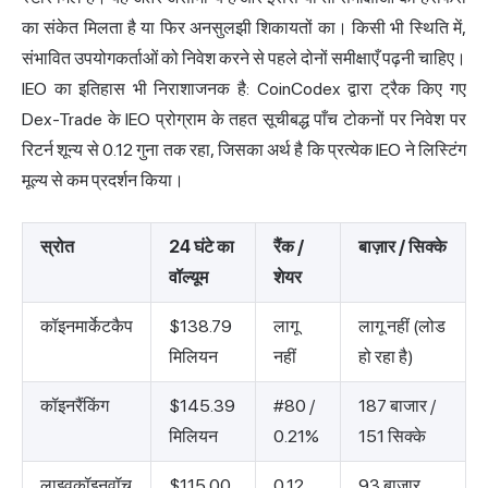
का संकेत मिलता है या फिर अनसुलझी शिकायतों का। किसी भी स्थिति में,
संभावित उपयोगकर्ताओं को निवेश करने से पहले दोनों समीक्षाएँ पढ़नी चाहिए।
IEO का इतिहास भी निराशाजनक है: CoinCodex द्वारा ट्रैक किए गए
Dex-Trade के IEO प्रोग्राम के तहत सूचीबद्ध पाँच टोकनों पर निवेश पर
रिटर्न शून्य से 0.12 गुना तक रहा, जिसका अर्थ है कि प्रत्येक IEO ने लिस्टिंग
मूल्य से कम प्रदर्शन किया।
स्रोत
24 घंटे का
रैंक /
बाज़ार / सिक्के
वॉल्यूम
शेयर
कॉइनमार्केटकैप
$138.79
लागू
लागू नहीं (लोड
मिलियन
नहीं
हो रहा है)
कॉइनरैंकिंग
$145.39
#80 /
187 बाजार /
मिलियन
0.21%
151 सिक्के
लाइवकॉइनवॉच
$115.00
0.12
93 बाज़ार