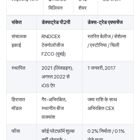
मिलियन
शेयर
संकेत
डेक्सट्रेड पी2पी
डेक्स-ट्रेड एक्सचेंज
संचालक
RNDCEX
स्तरित बेलीज / सेशेल्स
इकाई
टेक्नोलॉजीज
/ एस्टोनिया / चिली
FZCO (दुबई)
स्थापित
2021 (लिंक्डइन);
1 जनवरी, 2017
अगस्त 2022 से
iOS ऐप
हिरासत
गैर-अभिरक्षित,
जमा राशि के साथ
मॉडल
स्थानीय बीज
अभिरक्षित CEX
वाक्यांश
फीस
कोई प्लेटफ़ॉर्म शुल्क
0.2% निर्माता / 0.1%
नहीं (नेटवर्क +
लेने वाला