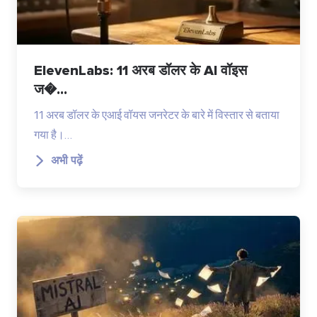
ElevenLabs: 11 अरब डॉलर के AI वॉइस
ज�...
11 अरब डॉलर के एआई वॉयस जनरेटर के बारे में विस्तार से बताया
गया है।…
अभी पढ़ें