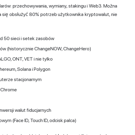
ilarów: przechowywania, wymiany, stakingu i
Web3
. Można
a się obsłużyć 80% potrzeb użytkownika kryptowalut, nie
 50 sieci i setek zasobów
orów (historycznie ChangeNOW, ChangeHero)
LGO, ONT, VET i nie tylko
hereum, Solana i Polygon
uterze stacjonarnym
a Chrome
wersji walut fiducjarnych
ym (Face ID, Touch ID, odcisk palca)