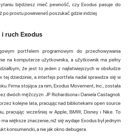
zytaniu będziesz mieć pewność, czy Exodus pasuje do
 po prostu powinieneś poszukać gdzie indziej.
 i ruch Exodus
ugowym portfelem programowym do przechowywania
lnie na komputerze użytkownika, a użytkownik ma pełny
działbym, że jest to jeden z najłatwiejszych w obsłudze
tej dziedzinie, a interfejs portfela nadal sprawdza się w
oku. Firma stojąca za nim, Exodus Movement, Inc., została
z dwóch mężczyzn: JP Richardsona i Daniela Castagnoli.
 przez kolejne lata, pracując nad bibliotekami open source
iu, pracując wcześniej w Apple, BMW, Disney i Nike. To
 – ma większe znaczenie, niż się wydaje. Exodus był jednym
ukt konsumencki, a nie jak okno debugera.