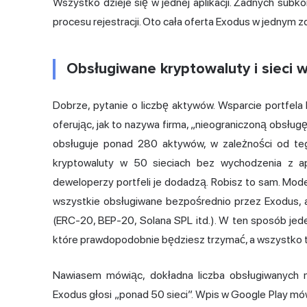
Wszystko dzieje się w jednej aplikacji. Żadnych subk
procesu rejestracji. Oto cała oferta Exodus w jednym z
Obsługiwane kryptowaluty i sieci 
Dobrze, pytanie o liczbę aktywów. Wsparcie portfela
oferując, jak to nazywa firma, „nieograniczoną obsł
obsługuje ponad 280 aktywów, w zależności od tego
kryptowaluty w 50 sieciach bez wychodzenia z ap
deweloperzy portfeli je dodadzą. Robisz to sam. Mod
wszystkie obsługiwane bezpośrednio przez Exodus, 
(ERC-20, BEP-20, Solana SPL itd.). W ten sposób jede
które prawdopodobnie będziesz trzymać, a wszystko to
Nawiasem mówiąc, dokładna liczba obsługiwanych m
Exodus głosi „ponad 50 sieci”. Wpis w Google Play mó