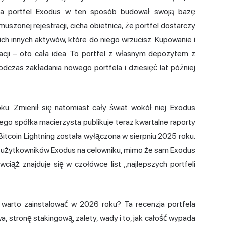
 lata portfel Exodus w ten sposób budował swoją bazę
szonej rejestracji, cicha obietnica, że portfel dostarczy
ich innych aktywów, które do niego wrzucisz. Kupowanie i
cji – oto cała idea. To portfel z własnym depozytem z
czas zakładania nowego portfela i dziesięć lat później
u. Zmienił się natomiast cały świat wokół niej. Exodus
ego spółka macierzysta publikuje teraz kwartalne raporty
itcoin Lightning została wyłączona w sierpniu 2025 roku.
ł użytkowników Exodus na celowniku, mimo że sam Exodus
 wciąż znajduje się w czołówce list „najlepszych portfeli
 warto zainstalować w 2026 roku? Ta recenzja portfela
, stronę stakingową, zalety, wady i to, jak całość wypada