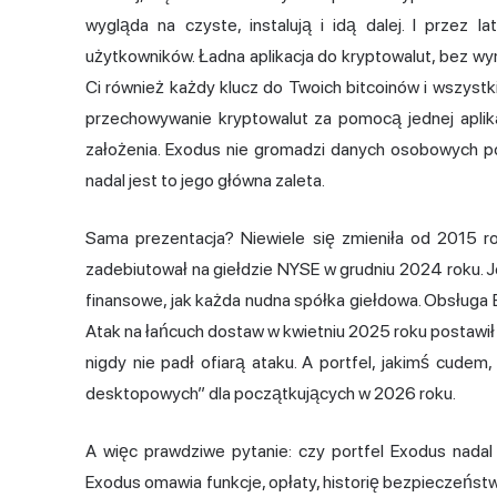
wygląda na czyste, instalują i idą dalej. I przez
użytkowników. Ładna aplikacja do kryptowalut, bez wymu
Ci również każdy klucz do Twoich bitcoinów i wszystk
przechowywanie kryptowalut za pomocą jednej aplika
założenia. Exodus nie gromadzi danych osobowych pod
nadal jest to jego główna zaleta.
Sama prezentacja? Niewiele się zmieniła od 2015 rok
zadebiutował na giełdzie NYSE w grudniu 2024 roku. J
finansowe, jak każda nudna spółka giełdowa. Obsługa B
Atak na łańcuch dostaw w kwietniu 2025 roku postawi
nigdy nie padł ofiarą ataku. A portfel, jakimś cudem,
desktopowych” dla początkujących w 2026 roku.
A więc prawdziwe pytanie: czy portfel Exodus nadal
Exodus omawia funkcje, opłaty, historię bezpieczeństwa