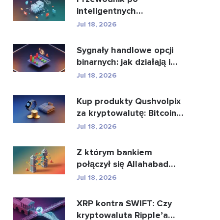
inteligentnych
kontraktach i usługach
Jul 18, 2026
rozwoju intel...
Sygnały handlowe opcji
binarnych: jak działają i
jakie niosą z...
Jul 18, 2026
Kup produkty Qushvolpix
za kryptowalutę: Bitcoin,
płatności i i...
Jul 18, 2026
Z którym bankiem
połączył się Allahabad
Bank? Pełna historia...
Jul 18, 2026
XRP kontra SWIFT: Czy
kryptowaluta Ripple’a