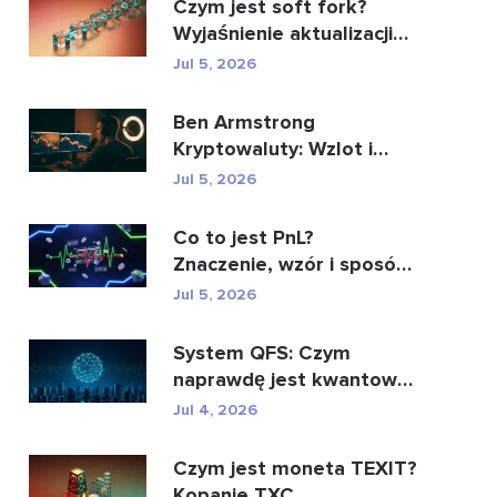
Czym jest soft fork?
Wyjaśnienie aktualizacji
blockchaina
Jul 5, 2026
Ben Armstrong
Kryptowaluty: Wzlot i
upadek BitBoya
Jul 5, 2026
Co to jest PnL?
Znaczenie, wzór i sposób
obliczenia
Jul 5, 2026
System QFS: Czym
naprawdę jest kwantowy
system finansowy (2026)
Jul 4, 2026
Czym jest moneta TEXIT?
Kopanie TXC,