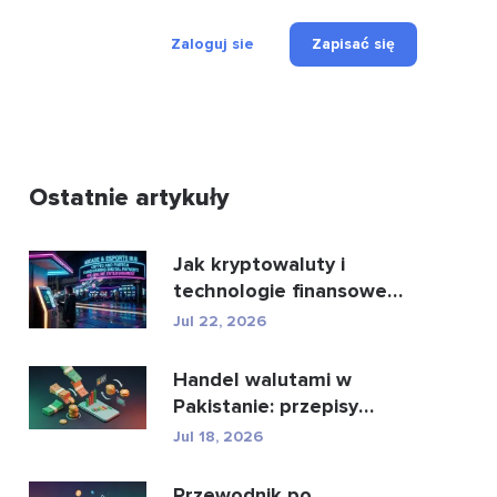
Zaloguj sie
Zapisać się
Ostatnie artykuły
Jak kryptowaluty i
technologie finansowe
zmieniają oblicze płatn...
Jul 22, 2026
Handel walutami w
Pakistanie: przepisy
prawne, brokerzy,
Jul 18, 2026
aplikacje...
Przewodnik po