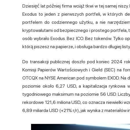
Dziesięć lat później firma wciąż tkwi w tej samej niszy.
Exodus to jeden z pierwszych portfeli, w których de
portfelem do codziennego użytku, a nie narzędziem
kryptowalutami od bezpiecznego i prostego portfela, t
osób wybrało Exodus. Bez ICO. Bez tokenów. Tylko o
którą piszesz na papierze, i obsługa bardzo długiej list
Do transakcji publicznej doszło pod koniec 2024 ro
Komisji Papierów Wartościowych i Giełd (SEC) na for
OTCQX na NYSE American pod symbolem EXOD. Na dzi
poziomie około 6,27 USD, a kapitalizacja rynkowa w
tygodniowego maksimum na poziomie 56 USD. Liczby 
rekordowe 121,6 miliona USD, co oznacza niewielki w
6,89 miliarda USD (+21% r/r), jak wynika z materiałów i