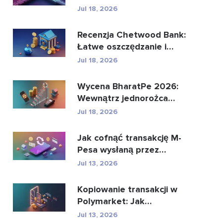
może zastąpić glo...
Jul 18, 2026
Recenzja Chetwood Bank:
Łatwe oszczędzanie i
bezpieczna bankowo�...
Jul 18, 2026
Wycena BharatPe 2026:
Wewnątrz jednorożca
fintech o wartości 2,...
Jul 18, 2026
Jak cofnąć transakcję M-
Pesa wysłaną przez
pomyłkę
Jul 13, 2026
Kopiowanie transakcji w
Polymarket: Jak
bezpiecznie kopiować
Jul 13, 2026