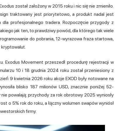
 Exodus został założony w 2015 roku i nic się nie zmieniło.
sign traktowany jest priorytetowo, a produkt nadal jest
 dla profesjonalnego tradera. Rozpoczęcie przygody z
akiego jak ten, to prawdziwy powód, dla którego tak wiele
programowanie do pobrania, 12-wyrazowa fraza startowa,
y kryptowalut.
ku. Exodus Movement przeszedł procedurę rejestracji w
mularzu 10 i 18 grudnia 2024 roku został przeniesiony z
eń 9 kwietnia 2026 roku akcje EXOD były notowane na
ynosiła blisko 187 milionów USD, znacznie poniżej 52-
nie powalają: przychody za rok obrotowy 2025 wyniosły
zrost o 5% rok do roku, a łączny wolumen swapów wyniósł
nwestorskich firmy.