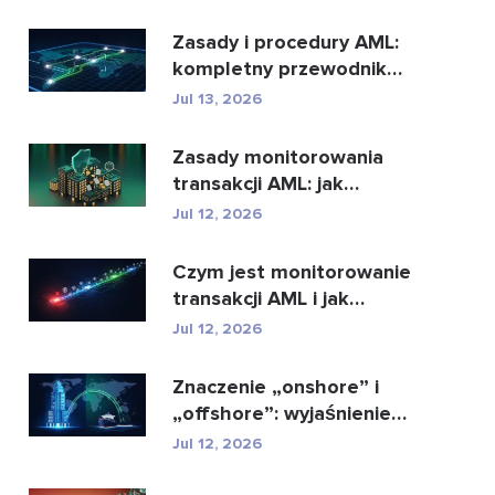
najl...
Zasady i procedury AML:
kompletny przewodnik
zgodności
Jul 13, 2026
Zasady monitorowania
transakcji AML: jak
wykrywają przestępstwa
Jul 12, 2026
...
Czym jest monitorowanie
transakcji AML i jak
działa?
Jul 12, 2026
Znaczenie „onshore” i
„offshore”: wyjaśnienie
kluczowych ...
Jul 12, 2026