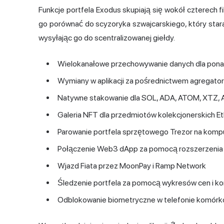
Funkcje portfela Exodus skupiają się wokół czterech f
go porównać do scyzoryka szwajcarskiego, który star
wysyłając go do scentralizowanej giełdy.
Wielokanałowe przechowywanie danych dla ponad
Wymiany w aplikacji za pośrednictwem agregat
Natywne stakowanie dla SOL, ADA, ATOM, XTZ, A
Galeria NFT dla przedmiotów kolekcjonerskich Et
Parowanie portfela sprzętowego Trezor na komp
Połączenie Web3 dApp za pomocą rozszerzeni
Wjazd Fiata przez
MoonPay
i Ramp Network
Śledzenie portfela za pomocą wykresów cen i kon
Odblokowanie biometryczne w telefonie komórkow