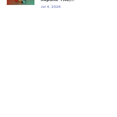
specyfikacje i ryzyko
Jul 4, 2026
regulac...