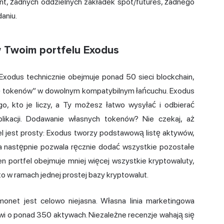
ont, żadnych oddzielnych zakładek spot/futures, żadnego
daniu.
w Twoim portfelu Exodus
 Exodus technicznie obejmuje ponad 50 sieci blockchain,
ugę tokenów” w dowolnym kompatybilnym łańcuchu. Exodus
, kto je liczy, a Ty możesz łatwo wysyłać i odbierać
likacji. Dodawanie własnych tokenów? Nie czekaj, aż
el jest prosty: Exodus tworzy podstawową listę aktywów,
a następnie pozwala ręcznie dodać wszystkie pozostałe
n portfel obejmuje mniej więcej wszystkie kryptowaluty,
 w ramach jednej prostej bazy kryptowalut.
onet jest celowo niejasna. Własna linia marketingowa
wi o ponad 350 aktywach. Niezależne recenzje wahają się