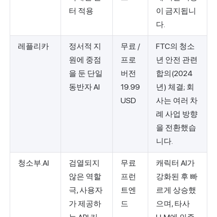
터 적용
이 금지됩니
다.
레플리카
정서적 지
무료 /
FTC의 청소
원에 중점
프로
년 안전 관련
을 둔 단일
버전
합의(2024
동반자 AI
19.99
년) 체결; 회
USD
사는 여러 차
례 사업 방향
을 전환했습
니다.
청소부.AI
검열되지
무료
캐릭터 AI가
않은 역할
프런
강화된 후 빠
극, 사용자
트엔
르게 상승했
가 제공하
드
으며, 타사