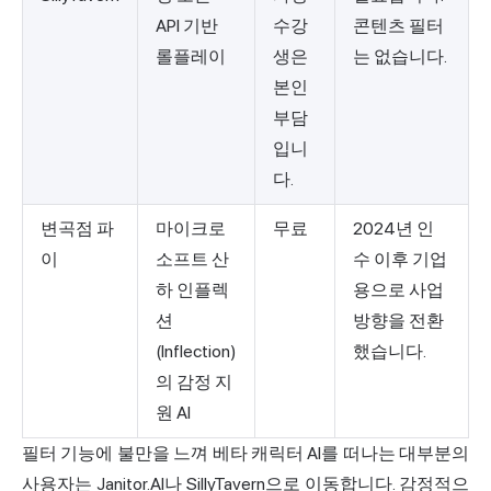
API 기반
수강
콘텐츠 필터
롤플레이
생은
는 없습니다.
본인
부담
입니
다.
변곡점 파
마이크로
무료
2024년 인
이
소프트 산
수 이후 기업
하 인플렉
용으로 사업
션
방향을 전환
(Inflection)
했습니다.
의 감정 지
원 AI
필터 기능에 불만을 느껴 베타 캐릭터 AI를 떠나는 대부분의
사용자는
Janitor
.AI나 SillyTavern으로 이동합니다. 감정적으