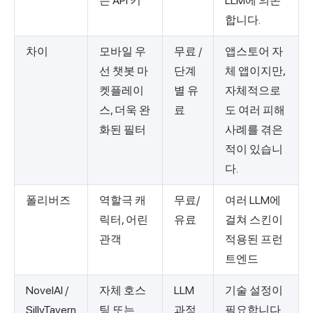
는 API 키
LLM에 의존
합니다.
차이
모바일 우
무료 /
앱스토어 자
선 챗봇 마
단계
체 앱이지만,
켓플레이
별 유
자체적으로
스, 더욱 완
료
도 여러 피해
화된 필터
사례를 겪은
적이 있습니
다.
폴리버즈
역할극 캐
무료/
여러 LLM에
릭터, 어린
유료
걸쳐 스킨이
관객
적용된 프런
트엔드
NovelAI /
자체 호스
LLM
기술 설정이
SillyTavern
팅 또는
과정
필요합니다.