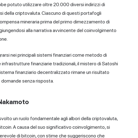
 potuto utilizzare oltre 20.000 diversi indirizzi di
si della criptovaluta. Ciascuno di questi portafogli
compensa mineraria
prima del primo dimezzamento di
aggiungendosi alla narrativa avvincente del coinvolgimento
one.
arsi nei principali sistemi finanziari come metodo di
rastrutture finanziarie tradizionali, il mistero di Satoshi
istema finanziario decentralizzato rimane un risultato
di domande senza risposta.
i Nakamoto
volto un ruolo fondamentale agli albori della criptovaluta,
coin. A causa del suo significativo coinvolgimento, si
erevole di bitcoin, con stime che suggeriscono che