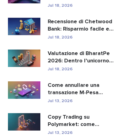
sostituire i paga...
Jul 18, 2026
Recensione di Chetwood
Bank: Risparmio facile e
servizi bancari si...
Jul 18, 2026
Valutazione di BharatPe
2026: Dentro l’unicorno
fintech da 2,85 ...
Jul 18, 2026
Come annullare una
transazione M-Pesa
inviata per errore
Jul 13, 2026
Copy Trading su
Polymarket: come
replicare in sicurezza i
Jul 13, 2026