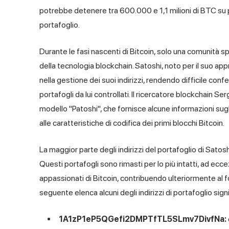
potrebbe detenere tra 600.000 e 1,1 milioni di BTC su p
portafoglio.
Durante le fasi nascenti di Bitcoin, solo una comunità s
della tecnologia blockchain. Satoshi, noto per il suo app
nella gestione dei suoi indirizzi, rendendo difficile confe
portafogli da lui controllati. Il ricercatore blockchain 
modello "Patoshi", che fornisce alcune informazioni sug
alle caratteristiche di codifica dei primi blocchi Bitcoin.
La maggior parte degli indirizzi del portafoglio di Sato
Questi portafogli sono rimasti per lo più intatti, ad ecc
appassionati di Bitcoin, contribuendo ulteriormente al fo
seguente elenca alcuni degli indirizzi di portafoglio signi
1A1zP1eP5QGefi2DMPTfTL5SLmv7DivfNa: