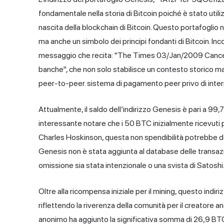
fondamentale nella storia di Bitcoin poiché è stato util
nascita della blockchain di Bitcoin. Questo portafoglio n
ma anche un simbolo dei principi fondanti di Bitcoin. In
messaggio che recita: "The Times 03/Jan/2009 Cancellie
banche", che non solo stabilisce un contesto storico ma
peer-to-peer. sistema di pagamento peer privo di interm
Attualmente, il saldo dell’indirizzo Genesis è pari a 99,72 
interessante notare che i 50 BTC inizialmente ricevuti 
Charles Hoskinson, questa non spendibilità potrebbe de
Genesis non è stata aggiunta al database delle transazio
omissione sia stata intenzionale o una svista di Satoshi
Oltre alla ricompensa iniziale per il mining, questo indiri
riflettendo la riverenza della comunità per il creatore a
anonimo ha aggiunto la significativa somma di 26,9 BTC