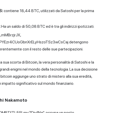
S:
contiene 18,44 BTC, utilizzati da Satoshi per la prima
:
Ha un saldo di 50,08 BTC ed è tra gli indirizzi ipotizzati.
5LmMBrzjrJX,
PYEzr4CUoGbnXrELyHszoTSz3wCsCaj detengono
erentemente con il resto delle sue partecipazioni.
a sua scorta di Bitcoin, la vera personalità di Satoshi e la
grandi enigmi nel mondo della tecnologia. La sua decisione
bitcoin aggiunge uno strato di mistero alla sua eredità,
 impatto significativo sul mondo finanziario.
oshi Nakamoto
fi2DMPTfTL5SLmv7DivfNa", occupa un posto