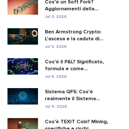
Cos’è un Soft Fork?
Aggiornamenti della
blockchain spiegati
Jul 5, 2026
Ben Armstrong Crypto:
L’ascesa e la caduta di
BitBoy
Jul 5, 2026
Cos’è il P&L? Significato,
formula e come
calcolarlo.
Jul 5, 2026
Sistema QFS: Cos’è
realmente il Sistema
Finanziario Quantistico...
Jul 4, 2026
Cos’è TEXIT Coin? Mining,
specifiche e rischi