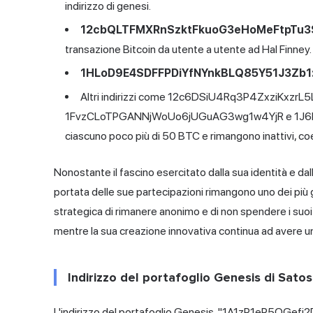
indirizzo di genesi.
12cbQLTFMXRnSzktFkuoG3eHoMeFtpTu3
transazione Bitcoin da utente a utente ad Hal Finney.
1HLoD9E4SDFFPDiYfNYnkBLQ85Y51J3Zb1
Altri indirizzi come 12c6DSiU4Rq3P4ZxziKxzrL
1FvzCLoTPGANNjWoUo6jUGuAG3wg1w4YjR e 1J6
ciascuno poco più di 50 BTC e rimangono inattivi, co
Nonostante il fascino esercitato dalla sua identità e dall
portata delle sue partecipazioni rimangono uno dei più 
strategica di rimanere anonimo e di non spendere i suoi 
mentre la sua creazione innovativa continua ad avere un
Indirizzo del portafoglio Genesis di Sat
L'indirizzo del portafoglio Genesis, "1A1zP1eP5QGe