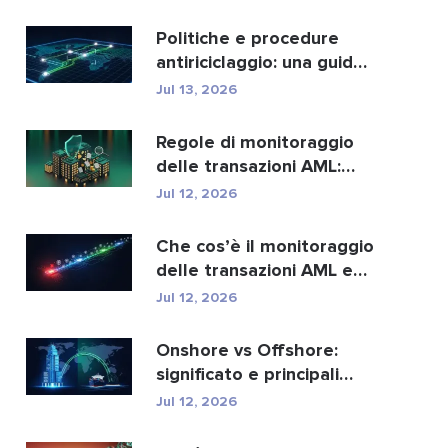
migliori...
Politiche e procedure
antiriciclaggio: una guida
completa alla con...
Jul 13, 2026
Regole di monitoraggio
delle transazioni AML:
come individuano i r...
Jul 12, 2026
Che cos’è il monitoraggio
delle transazioni AML e
come funziona?
Jul 12, 2026
Onshore vs Offshore:
significato e principali
differenze spiegate
Jul 12, 2026