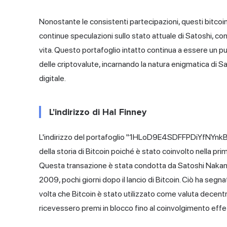
Nonostante le consistenti partecipazioni, questi bitcoi
continue speculazioni sullo stato attuale di Satoshi, c
vita. Questo portafoglio intatto continua a essere un pun
delle criptovalute, incarnando la natura enigmatica di S
digitale.
L'indirizzo di Hal Finney
L'indirizzo del portafoglio "1HLoD9E4SDFFPDiYfNYnkB
della storia di Bitcoin poiché è stato coinvolto nella pri
Questa transazione è stata condotta da Satoshi Nakamo
2009, pochi giorni dopo il lancio di Bitcoin. Ciò ha segna
volta che Bitcoin è stato utilizzato come valuta decentr
ricevessero premi in blocco fino al coinvolgimento effet