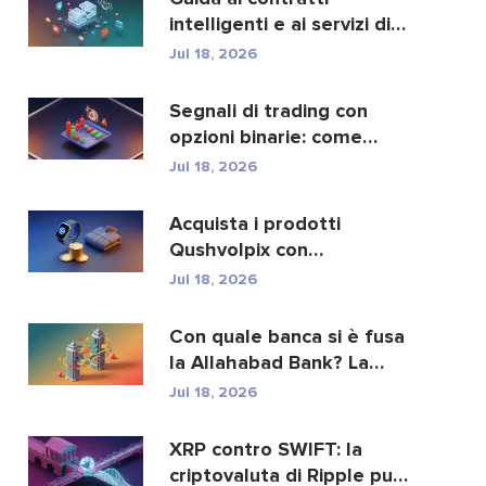
intelligenti e ai servizi di
sviluppo di contra...
Jul 18, 2026
Segnali di trading con
opzioni binarie: come
funzionano e i rischi
Jul 18, 2026
Acquista i prodotti
Qushvolpix con
criptovalute: Bitcoin,
Jul 18, 2026
pagament...
Con quale banca si è fusa
la Allahabad Bank? La
storia completa d...
Jul 18, 2026
XRP contro SWIFT: la
criptovaluta di Ripple può