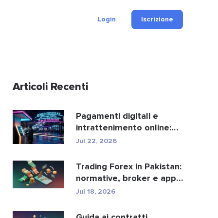
Login
Iscrizione
Articoli Recenti
Pagamenti digitali e
intrattenimento online:
ecco come crypto e fi...
Jul 22, 2026
Trading Forex in Pakistan:
normative, broker e app
di trading.
Jul 18, 2026
Guida ai contratti