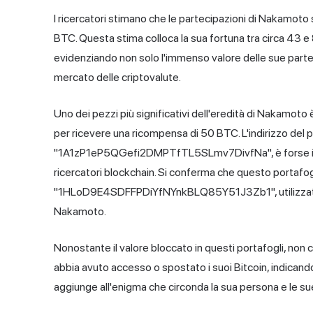
I ricercatori stimano che le partecipazioni di Nakamoto 
BTC. Questa stima colloca la sua fortuna tra circa 43 e 80 
evidenziando non solo l'immenso valore delle sue partec
mercato delle criptovalute.
Uno dei pezzi più significativi dell'eredità di Nakamoto è
per ricevere una ricompensa di 50 BTC. L'indirizzo del 
"1A1zP1eP5QGefi2DMPTfTL5SLmv7DivfNa", è forse il pi
ricercatori blockchain. Si conferma che questo portafogli
"1HLoD9E4SDFFPDiYfNYnkBLQ85Y51J3Zb1", utilizzato pe
Nakamoto.
Nonostante il valore bloccato in questi portafogli, non
abbia avuto accesso o spostato i suoi Bitcoin, indicando 
aggiunge all'enigma che circonda la sua persona e le sue