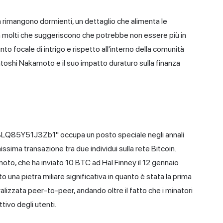
n rimangono dormienti, un dettaglio che alimenta le
on molti che suggeriscono che potrebbe non essere più in
to focale di intrigo e rispetto all'interno della comunità
atoshi Nakamoto e il suo impatto duraturo sulla finanza
LQ85Y51J3Zb1" occupa un posto speciale negli annali
missima transazione tra due individui sulla rete Bitcoin.
to, che ha inviato 10 BTC ad Hal Finney il 12 gennaio
to una pietra miliare significativa in quanto è stata la prima
alizzata peer-to-peer, andando oltre il fatto che i minatori
tivo degli utenti.