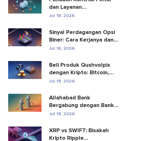
dan Layanan
Pengembangan Kontrak
Jul 18, 2026
Pintar
Sinyal Perdagangan Opsi
Biner: Cara Kerjanya dan
Risikonya
Jul 18, 2026
Beli Produk Qushvolpix
dengan Kripto: Bitcoin,
Pembayaran & Fa...
Jul 18, 2026
Allahabad Bank
Bergabung dengan Bank
Mana? Kisah Lengkap
Jul 18, 2026
2020
XRP vs SWIFT: Bisakah
Kripto Ripple