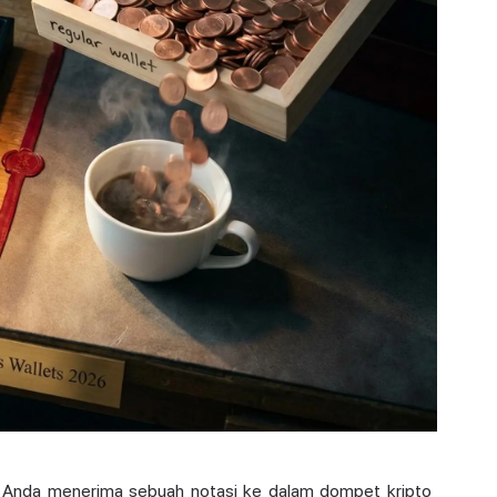
ka Anda menerima sebuah notasi ke dalam
dompet kripto