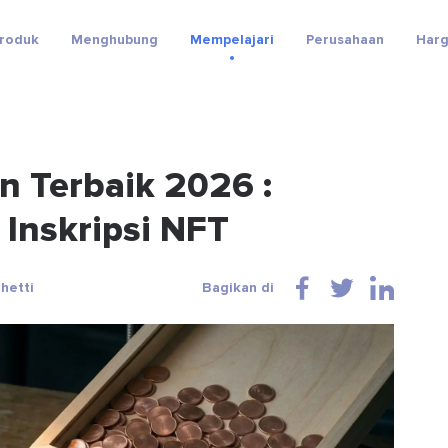
roduk
Menghubung
Mempelajari
Perusahaan
Har
n Terbaik 2026 :
Inskripsi NFT
hetti
Bagikan di