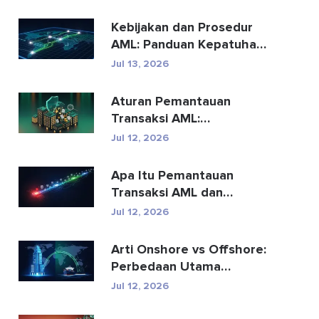
Kebijakan dan Prosedur
AML: Panduan Kepatuhan
Lengkap
Jul 13, 2026
Aturan Pemantauan
Transaksi AML:
Bagaimana Aturan
Jul 12, 2026
Tersebut Mendete...
Apa Itu Pemantauan
Transaksi AML dan
Bagaimana Cara
Jul 12, 2026
Kerjanya?
Arti Onshore vs Offshore:
Perbedaan Utama
Dijelaskan
Jul 12, 2026