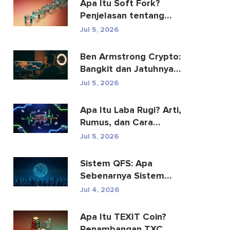
Apa Itu Soft Fork?
Penjelasan tentang
Peningkatan Blockchain
Jul 5, 2026
Ben Armstrong Crypto:
Bangkit dan Jatuhnya
BitBoy
Jul 5, 2026
Apa Itu Laba Rugi? Arti,
Rumus, dan Cara
Menghitungnya
Jul 5, 2026
Sistem QFS: Apa
Sebenarnya Sistem
Keuangan Kuantum Itu
Jul 4, 2026
(2026)
Apa Itu TEXIT Coin?
Penambangan TXC,