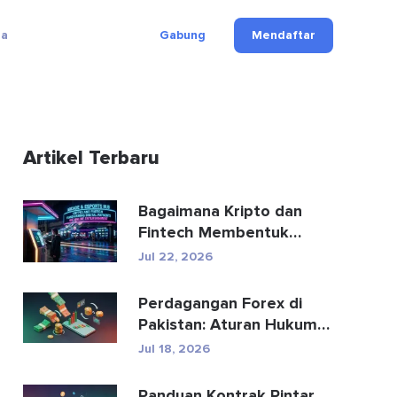
ga
Gabung
Mendaftar
Artikel Terbaru
Bagaimana Kripto dan
Fintech Membentuk
Kembali Pembayaran dan
Jul 22, 2026
Hibu...
Perdagangan Forex di
Pakistan: Aturan Hukum,
Broker, Aplikasi Perd...
Jul 18, 2026
Panduan Kontrak Pintar