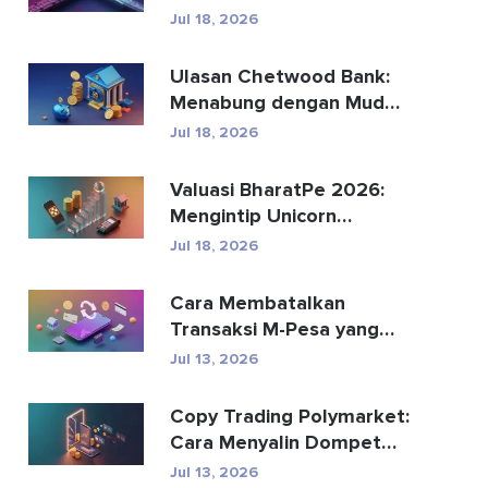
Menggantikan
Jul 18, 2026
Pembayaran Global?
Ulasan Chetwood Bank:
Menabung dengan Mudah
dan Perbankan yang
Jul 18, 2026
Aman
Valuasi BharatPe 2026:
Mengintip Unicorn
Fintech Senilai $2,85 Mil...
Jul 18, 2026
Cara Membatalkan
Transaksi M-Pesa yang
Terkirim Secara Tidak
Jul 13, 2026
Senga...
Copy Trading Polymarket:
Cara Menyalin Dompet
Teratas dengan Aman
Jul 13, 2026