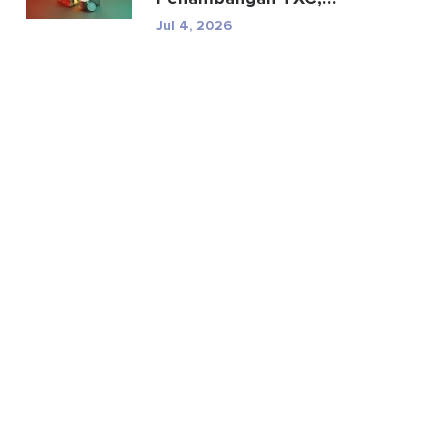
Spesifikasi, dan Risiko
Jul 4, 2026
Regul...