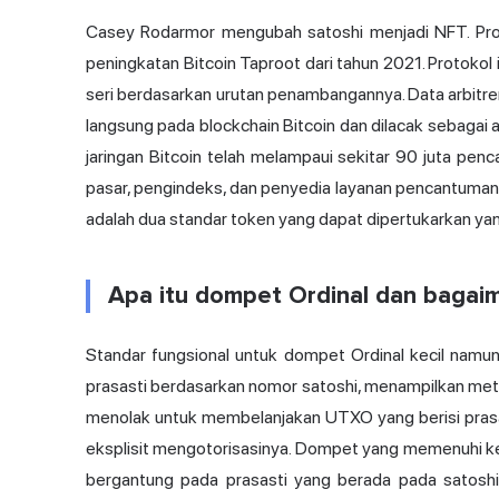
Casey Rodarmor mengubah satoshi menjadi NFT. Prot
peningkatan Bitcoin Taproot dari tahun 2021. Protokol i
seri berdasarkan urutan penambangannya. Data arbitre
langsung pada blockchain Bitcoin dan dilacak sebagai a
jaringan Bitcoin telah melampaui sekitar 90 juta penc
pasar, pengindeks, dan penyedia layanan pencantuman
adalah dua
standar token
yang dapat dipertukarkan yang
Apa itu dompet Ordinal dan bagaim
Standar fungsional untuk dompet Ordinal kecil nam
prasasti berdasarkan nomor satoshi, menampilkan meta
menolak untuk membelanjakan UTXO yang berisi prasas
eksplisit mengotorisasinya. Dompet yang memenuhi keti
bergantung pada prasasti yang berada pada satosh