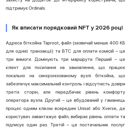
підтримує Ordinals.
Як вписати порядковий NFT у 2026 році
Адреса біткойна Taproot, файл (зазвичай менше 400 КБ
для однієї транзакції) та BTC для оплати комісій – це
три вимоги. Домінують три маршрути. Перший – це
клієнт для посилання на замовлення, що працює
локально на синхронізованому вузлі біткойна, що
забезпечує максимальний контроль і відсутність довіри
третіх сторін, але передбачає рівень комфорту
оператора вузла. Другий – це вбудований у гаманець
процес одним кліком всередині Unisat або Xverse, де
користувач завантажує файл, вибирає рівень оплати та
підписує один раз. Третій – це постачальник послуг