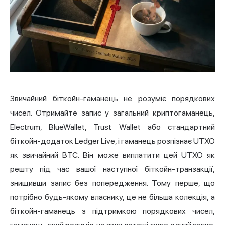
Звичайний біткойн-гаманець не розуміє порядкових
чисел. Отримайте запис у загальний криптогаманець,
Electrum, BlueWallet, Trust Wallet або стандартний
біткойн-додаток Ledger Live, і гаманець розпізнає UTXO
як звичайний BTC. Він може виплатити цей UTXO як
решту під час вашої наступної біткойн-транзакції,
знищивши запис без попередження. Тому перше, що
потрібно будь-якому власнику, це не більша колекція, а
біткойн-гаманець з підтримкою порядкових чисел,