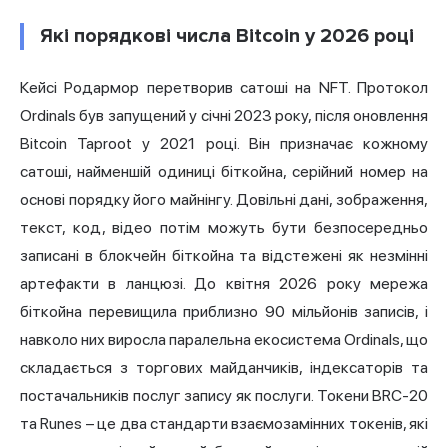
Які порядкові числа Bitcoin у 2026 році
Кейсі Родармор перетворив сатоші на NFT.
Протокол
Ordinals
був запущений у січні 2023 року, після оновлення
Bitcoin Taproot у 2021 році. Він призначає кожному
сатоші, найменшій одиниці біткойна, серійний номер на
основі порядку його майнінгу. Довільні дані, зображення,
текст, код, відео потім можуть бути безпосередньо
записані в блокчейн біткойна та відстежені як незмінні
артефакти в ланцюзі. До квітня 2026 року мережа
біткойна перевищила приблизно 90 мільйонів записів, і
навколо них виросла паралельна екосистема Ordinals, що
складається з торгових майданчиків, індексаторів та
постачальників послуг запису як послуги. Токени BRC-20
та Runes – це два стандарти взаємозамінних токенів, які