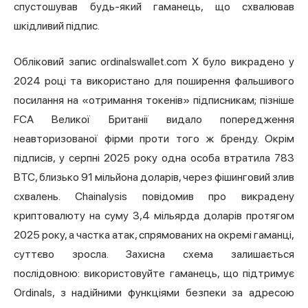
спустошував будь-який гаманець, що схвалював
шкідливий підпис.
Обліковий запис ordinalswallet.com X було викрадено у
2024 році та використано для поширення фальшивого
посилання на «отримання токенів» підписникам; пізніше
FCA Великої Британії видало попередження
неавторизованої фірми проти того ж бренду. Окрім
підписів, у серпні 2025 року одна особа втратила 783
BTC, близько 91 мільйона доларів, через фішинговий злив
схвалень. Chainalysis повідомив про викрадену
криптовалюту на суму 3,4 мільярда доларів протягом
2025 року, а частка атак, спрямованих на окремі гаманці,
суттєво зросла. Захисна схема залишається
послідовною: використовуйте гаманець, що підтримує
Ordinals, з надійними функціями безпеки за адресою