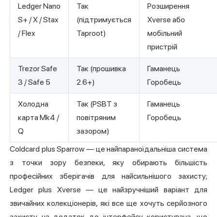
Ledger Nano
Так
Розширення
S+ / X / Stax
(підтримується
Xverse або
/ Flex
Taproot)
мобільний
пристрій
Trezor Safe
Так (прошивка
Гаманець
3 / Safe 5
2.6+)
Горобець
Холодна
Так (PSBT з
Гаманець
карта Mk4 /
повітряним
Горобець
Q
зазором)
Coldcard plus Sparrow — це найпараноїдальніша система
з точки зору безпеки, яку обирають більшість
професійних зберігачів для найсильнішого захисту;
Ledger plus Xverse — це найзручніший варіант для
звичайних колекціонерів, які все ще хочуть серйозного
захисту на додаток до інтерфейсу користувача, що