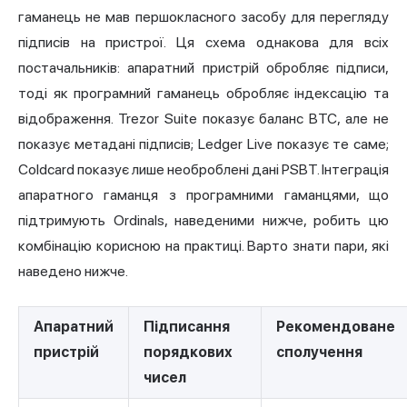
гаманець не мав першокласного засобу для перегляду
підписів на пристрої. Ця схема однакова для всіх
постачальників: апаратний пристрій обробляє підписи,
тоді як програмний гаманець обробляє індексацію та
відображення. Trezor Suite показує баланс BTC, але не
показує метадані підписів; Ledger Live показує те саме;
Coldcard показує лише необроблені дані PSBT. Інтеграція
апаратного гаманця з програмними гаманцями, що
підтримують Ordinals, наведеними нижче, робить цю
комбінацію корисною на практиці. Варто знати пари, які
наведено нижче.
Апаратний
Підписання
Рекомендоване
пристрій
порядкових
сполучення
чисел