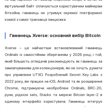
віртуальний байт сплачуються користувачем майнерам
біткойна; гаманець не утримує окремої платформної
комісії з самої транзакції ланцюжка.
Гаманець Xverse: основний вибір Bitcoin
Xverse – це найчастіше встановлюваний гаманець
Ordinals із самостійним зберіганням у 2026 році, і той,
який більшість оглядачів рекомендують як гаманець за
замовчуванням для колекціонерів, які не хочуть думати
про управління UTXO. Розроблений Secret Key Labs з
2022 року, він працює на iOS, Android та як розширення
Chrome, підтримуючи необроблені Ordinals, BRC-20,
руни, рідкісні sats, Stacks та мережі Bitcoin layer-2 в
єдиному інтерфейсі користувача. Гаманець інтегрує