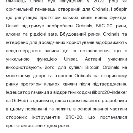
Гаманець Unisat був запущений у 2022 році як
оригінальний гаманець, створений для Ordinals, і зберіг
цю репутацію протягом кількох хвиль нових функцій.
Unisat підтримує необроблені Ordinals, BRC-20, руни,
алкани та рідкісні sats. Вбудований ринок Ordinals та
інтерфейс для досвідчених користувачів відображають
непідтверджені записи до їх встановлення, що є
унікальною функцією Unisat. Активні учасники
використовують його для купівлі Bitcoin Ordinals на
монетному дворі та торгівлі Ordinals на вторинному
ринку протягом кількох хвилин після підтвердження.
Індексатор гаманця з відкритим кодом (libbrc20-indexer
на GitHub) є єдиним індексатором власного розробника
в цьому порівнянні та лежить в основі значної частини
сторонніх інструментів BRC-20, що постачалися
протягом останніх двох років.