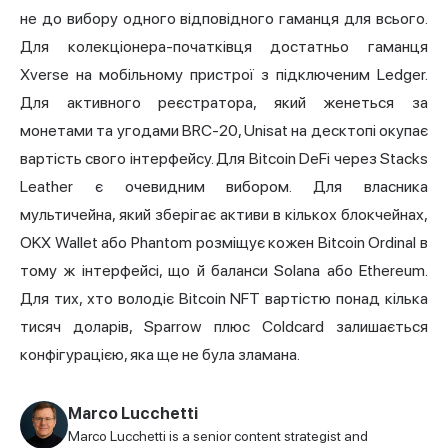
не до вибору одного відповідного гаманця для всього.
Для колекціонера-початківця достатньо гаманця
Xverse на мобільному пристрої з підключеним Ledger.
Для активного реєстратора, який женеться за
монетами та угодами BRC-20, Unisat на десктопі окупає
вартість свого інтерфейсу. Для Bitcoin DeFi через Stacks
Leather є очевидним вибором. Для власника
мультичейна, який зберігає активи в кількох блокчейнах,
OKX Wallet або Phantom розміщує кожен Bitcoin Ordinal в
тому ж інтерфейсі, що й баланси Solana або Ethereum.
Для тих, хто володіє Bitcoin NFT вартістю понад кілька
тисяч доларів, Sparrow плюс Coldcard залишається
конфігурацією, яка ще не була зламана.
Marco Lucchetti
Marco Lucchetti is a senior content strategist and