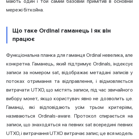
мають один і той самий базовий примітив в основній
мережі біткойна.
Що таке Ordinal гаманець і як він
працює
Функціональна планка для гаманця Ordinal невелика, але
конкретна. Гаманець, який підтримує Ordinals, індексує
записи за номером sat, відображає метадані записів у
потоках отримання та відправлення, і відмовляється
витрачати UTXO, що містять записи, під час звичайного
вибору монет, якщо користувач явно не дозволить це.
Гаманці, які відповідають усім трьом критеріям,
називаються Ordinals-aware. Протокол спирається на
записи, що знаходяться на певних sat всередині певних
UTXO, і витрачання UTXO витрачає запис; це вся модель