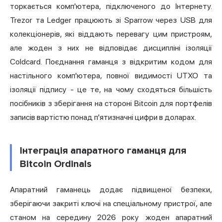
торкається комп'ютера, підключеного до Інтернету.
Trezor та Ledger працюють зі Sparrow через USB для
колекціонерів, які віддають перевагу цим пристроям,
але жоден з них не відповідає дисципліні ізоляції
Coldcard. Поєднання гаманця з відкритим кодом для
настільного комп'ютера, повної видимості UTXO та
ізоляції підпису - це те, на чому сходяться більшість
посібників з зберігання на стороні Bitcoin для портфелів
записів вартістю понад п'ятизначні цифри в доларах.
Інтеграція апаратного гаманця для
Bitcoin Ordinals
Апаратний гаманець додає підвищеної безпеки,
зберігаючи закриті ключі на спеціальному пристрої, але
станом на середину 2026 року жоден апаратний