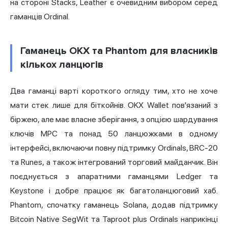
на стороні Stacks, Leather є очевидним вибором серед
гаманців Ordinal.
Гаманець OKX та Phantom для власників
кількох ланцюгів
Два гаманці варті короткого огляду тим, хто не хоче
мати стек лише для біткойнів. OKX Wallet пов'язаний з
біржею, але має власне зберігання, з опцією шардування
ключів MPC та понад 50 ланцюжками в одному
інтерфейсі, включаючи повну підтримку Ordinals, BRC-20
та Runes, а також інтегрований торговий майданчик. Він
поєднується з апаратними гаманцями Ledger та
Keystone і добре працює як багатоланцюговий хаб.
Phantom, спочатку гаманець Solana, додав підтримку
Bitcoin Native SegWit та Taproot plus Ordinals наприкінці