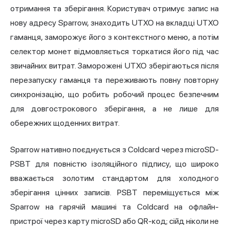
отримання та зберігання. Користувач отримує запис на
нову адресу Sparrow, знаходить UTXO на вкладці UTXO
гаманця, заморожує його з контекстного меню, а потім
селектор монет відмовляється торкатися його під час
звичайних витрат. Заморожені UTXO зберігаються після
перезапуску гаманця та переживають повну повторну
синхронізацію, що робить робочий процес безпечним
для довгострокового зберігання, а не лише для
обережних щоденних витрат.
Sparrow нативно поєднується з Coldcard через microSD-
PSBT для повністю ізоляційного підпису, що широко
вважається золотим стандартом для холодного
зберігання цінних записів. PSBT переміщується між
Sparrow на гарячій машині та Coldcard на офлайн-
пристрої через карту microSD або QR-код; сійд ніколи не