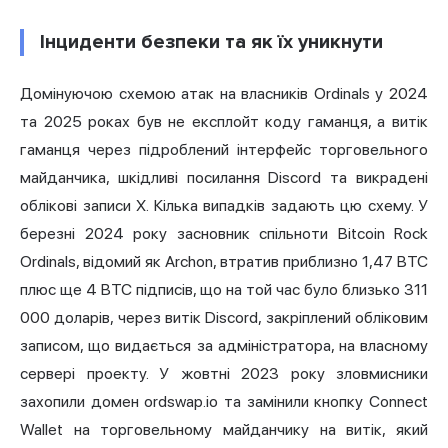
Інциденти безпеки та як їх уникнути
Домінуючою схемою атак на власників Ordinals у 2024
та 2025 роках був не експлойт коду гаманця, а витік
гаманця через підроблений інтерфейс торговельного
майданчика, шкідливі посилання Discord та викрадені
облікові записи X. Кілька випадків задають цю схему. У
березні 2024 року засновник спільноти Bitcoin Rock
Ordinals, відомий як Archon, втратив приблизно 1,47 BTC
плюс ще 4 BTC підписів, що на той час було близько 311
000 доларів, через витік Discord, закріплений обліковим
записом, що видається за адміністратора, на власному
сервері проекту. У жовтні 2023 року зловмисники
захопили домен ordswap.io та замінили кнопку Connect
Wallet на торговельному майданчику на витік, який