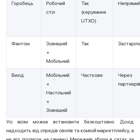
Горобець
Робочий
Так
Непрями
стіл
(керування
UTXO)
Фантом
Зовнішній
Так
Застаріл
+
Мобільний
Вихід
Мобільний
Часткове
Через
+
партнері
Настільний
+
Зовнішній
Усі вісім можна встановити безкоштовно. Дохід
надходить від спредів свопів та комісій маркетплейсу, а
не від підписок на гаманці. Мережеві збори в сатах за