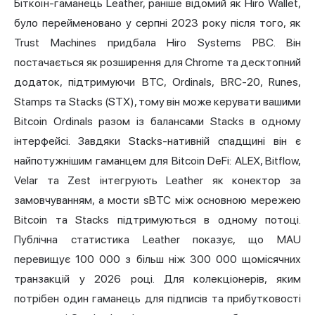
Біткоїн-гаманець Leather, раніше відомий як Hiro Wallet,
було перейменовано у серпні 2023 року після того, як
Trust Machines придбала Hiro Systems PBC. Він
постачається як розширення для Chrome та десктопний
додаток, підтримуючи BTC, Ordinals, BRC-20, Runes,
Stamps та Stacks (STX), тому він може керувати вашими
Bitcoin Ordinals разом із балансами Stacks в одному
інтерфейсі. Завдяки Stacks-нативній спадщині він є
найпотужнішим гаманцем для Bitcoin DeFi: ALEX, Bitflow,
Velar та Zest інтегрують Leather як конектор за
замовчуванням, а мости sBTC між основною мережею
Bitcoin та Stacks підтримуються в одному потоці.
Публічна статистика Leather показує, що MAU
перевищує 100 000 з більш ніж 300 000 щомісячних
транзакцій у 2026 році. Для колекціонерів, яким
потрібен один гаманець для підписів та прибутковості