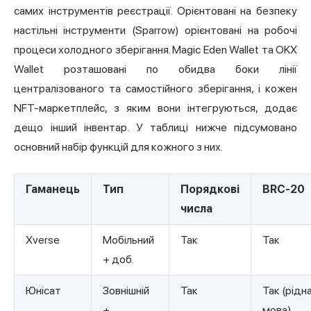
самих інструментів реєстрації. Орієнтовані на безпеку
настільні інструменти (Sparrow) орієнтовані на робочі
процеси холодного зберігання.
Magic Eden
Wallet та OKX
Wallet розташовані по обидва боки лінії
централізованого та самостійного зберігання, і кожен
NFT-маркетплейс, з яким вони інтегруються, додає
дещо інший інвентар. У таблиці нижче підсумовано
основний набір функцій для кожного з них.
Гаманець
Тип
Порядкові
BRC-20
числа
Xverse
Мобільний
Так
Так
+ доб.
Юнісат
Зовнішній
Так
Так (рідн
+
мова)