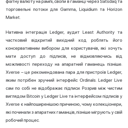
фіатну валюту на рампі, свопи в гаманці через Satsdaq та
торговельні потоки для
Gamma
, Liquidium та Horizon
Market.
Нативна інтеграція Ledger, аудит Least Authority та
частковий відкритий вихідний код роблять його
консервативним вибором для користувачів, які хочуть
мати доступ до підписів, не відмовляючись від
можливості переходу на апаратний гаманець пізніше.
Xverse – це рекомендована пара для пристроїв Ledger,
яким потрібен зручний інтерфейс Ordinals. Ledger Live
сам по собі не відображає підписи. Розрив між чистим
виглядом Bitcoin у Ledger Live та інтерфейсом підписів у
Xverse є найпоширенішою причиною, чому колекціонери,
які починали з апаратних гаманців, пізніше мігрують у свій
робочий процес.