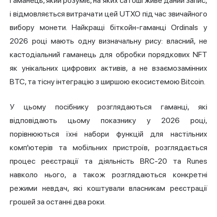
гаманець, який розуміє, на яких сатоші живе даний запис,
і відмовляється витрачати цей UTXO під час звичайного
вибору монети. Найкращі біткойн-гаманці Ordinals у
2026 році мають одну визначальну рису: власний, не
кастодіальний гаманець для обробки порядкових NFT
як унікальних цифрових активів, а не взаємозамінних
BTC, та тісну інтеграцію з ширшою екосистемою Bitcoin.
У цьому посібнику розглядаються гаманці, які
відповідають цьому показнику у 2026 році,
порівнюються їхні набори функцій для настільних
комп'ютерів та мобільних пристроїв, розглядається
процес реєстрації та діяльність BRC-20 та Runes
навколо нього, а також розглядаються конкретні
режими невдач, які коштували власникам реєстрації
грошей за останні два роки.