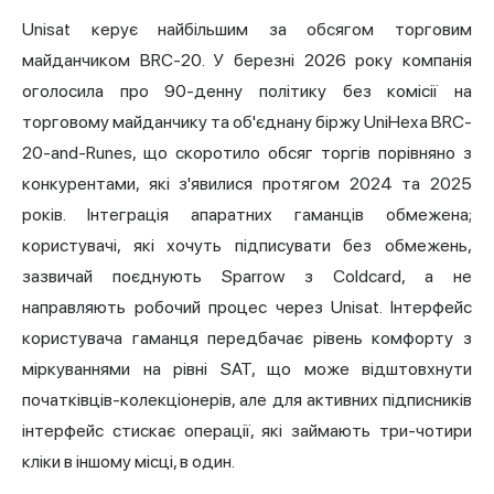
Unisat керує найбільшим за обсягом торговим
майданчиком BRC-20. У березні 2026 року компанія
оголосила про 90-денну політику без комісії на
торговому майданчику та об'єднану біржу UniHexa BRC-
20-and-Runes, що скоротило обсяг торгів порівняно з
конкурентами, які з'явилися протягом 2024 та 2025
років. Інтеграція апаратних гаманців обмежена;
користувачі, які хочуть підписувати без обмежень,
зазвичай поєднують Sparrow з Coldcard, а не
направляють робочий процес через Unisat. Інтерфейс
користувача гаманця передбачає рівень комфорту з
міркуваннями на рівні SAT, що може відштовхнути
початківців-колекціонерів, але для активних підписників
інтерфейс стискає операції, які займають три-чотири
кліки в іншому місці, в один.