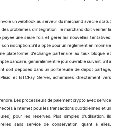
le envoie un webhook au serveur du marchand avec le statut
 des problèmes d'intégration : le marchand doit vérifier la
yée une seule fois et gérer les nouvelles tentatives.
 son inscription. S'il a opté pour un règlement en monnaie
 une plateforme d'échange partenaire au taux bloqué et
te bancaire, généralement le jour ouvrable suivant. S'il a
nt soit déposés dans un portefeuille de dépôt partagé,
 Plisio et BTCPay Server, acheminés directement vers
mprendre. Les processeurs de paiement crypto avec service
nectés à Internet pour les transactions quotidiennes et un
res) pour les réserves. Plus simples d'utilisation, ils
relles sans service de conservation, quant à elles,