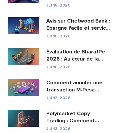
peut-elle remplacer...
Jul 18, 2026
Avis sur Chetwood Bank :
Épargne facile et services
bancaires s�...
Jul 18, 2026
Évaluation de BharatPe
2026 : Au cœur de la
licorne fintech val...
Jul 18, 2026
Comment annuler une
transaction M-Pesa
envoyée par erreur
Jul 13, 2026
Polymarket Copy
Trading : Comment
copier les meilleurs
Jul 13, 2026