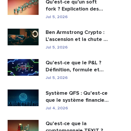
Qu’est-ce qu’un soft
fork ? Explication des
mises à jour de ...
Jul 5, 2026
Ben Armstrong Crypto :
L’ascension et la chute de
BitBoy
Jul 5, 2026
Qu’est-ce que le P&L ?
Définition, formule et
calcul
Jul 5, 2026
Système QFS : Qu’est-ce
que le système financier
quantique es...
Jul 4, 2026
Qu’est-ce que la
cryptomonnaie TEXIT ?