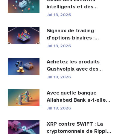
intelligents et des
services de
Jul 18, 2026
développement ...
Signaux de trading
d’options binaires :
fonctionnement et risqu...
Jul 18, 2026
Achetez les produits
Qushvolpix avec des
cryptomonnaies : Bitcoin...
Jul 18, 2026
Avec quelle banque
Allahabad Bank a-t-elle
fusionné ? Article com...
Jul 18, 2026
XRP contre SWIFT : La
cryptomonnaie de Ripple