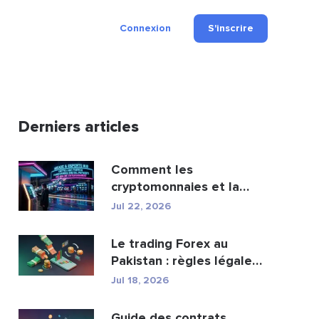
Connexion
S'inscrire
Derniers articles
Comment les
cryptomonnaies et la
fintech transforment les
Jul 22, 2026
paiement...
Le trading Forex au
Pakistan : règles légales,
courtiers, appli...
Jul 18, 2026
Guide des contrats