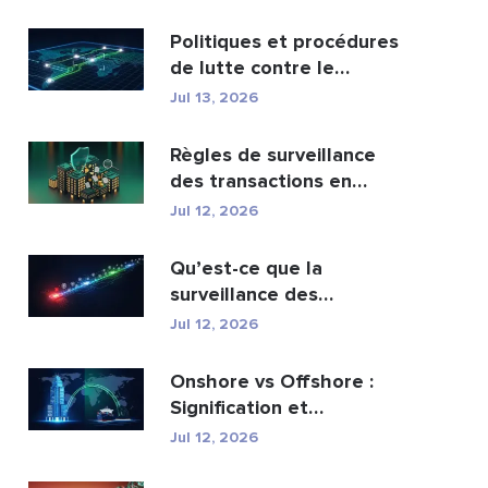
portefeuil...
Politiques et procédures
de lutte contre le
blanchiment d’argen...
Jul 13, 2026
Règles de surveillance
des transactions en
matière de lutte cont...
Jul 12, 2026
Qu’est-ce que la
surveillance des
transactions AML et
Jul 12, 2026
comment fo...
Onshore vs Offshore :
Signification et
principales différences
Jul 12, 2026
e...