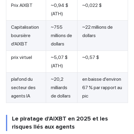
Prix AIXBT
~0,94 $
~0,022 $
(ATH)
Capitalisation
~755
~22 millions de
boursière
millions de
dollars
d'AIXBT
dollars
prix virtuel
~5,07 $
~0,57 $
(ATH)
plafond du
~20,2
en baisse d'environ
secteur des
milliards
67 % par rapport au
agents IA
de dollars
pic
Le piratage d'AIXBT en 2025 et les
risques liés aux agents